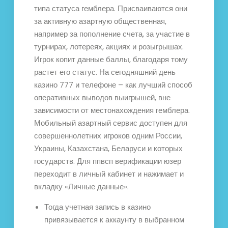
типа статуса гемблера. Присваиваются они
за активную азартную общественная,
например за пополнение счета, за участие в
турнирах, лотереях, акциях и розыгрышах.
Игрок копит данные баллы, благодаря тому
растет его статус. На сегодняшний день
казино 777 и телефоне – как лучший способ
оперативных выводов выигрышей, вне
зависимости от местонахождения гемблера.
Мобильный азартный сервис доступен для
совершеннолетних игроков одним России,
Украины, Казахстана, Беларуси и которых
государств. Для ппвсп верификации юзер
переходит в личный кабинет и нажимает и
вкладку «Личные данные».
Тогда учетная запись в казино
привязывается к аккаунту в выбранном