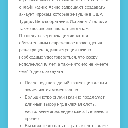
онлайн казино Азино запрещают создавать
аккаунт игрокам, которые живущие в США,
Турции, Великобритании, Испании, Италии, а
также несовершеннолетним лицам.
Процедура верификации является
обязательным непременное прохождения
регистрации. Администрации казино
необходимо удостовериться, что юзеру
исполнился 18 лет, а также что его не имеете
чем” “одного аккаунта.
После подтверждений транзакции деньги
зачисляются моментально.
Большинство онлайн казино предлагает
длинный выбор игр, включая слоты,
настольные игры, видеопокер, live меню и
прочие.
Вы можете догнать сыграть в слоты даже