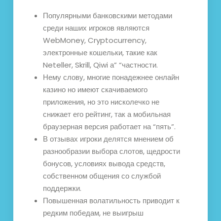
Популярными банковскими методами
среди наших игроков являются
WebMoney, Cryptocurrency,
электронные кошельки, такие как
Neteller, Skrill, Qiwi а” “частности.
Нему слову, многие понадежнее онлайн
казино но имеют скачиваемого
приложения, но это нисколечко не
снижает его рейтинг, так а мобильная
браузерная версия работает на “пять”.
В отзывах игроки делятся мнением об
разнообразии выбора слотов, щедрости
бонусов, условиях вывода средств,
собственном общения со службой
поддержки.
Повышенная волатильность приводит к
редким победам, не выигрыш