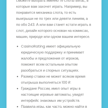
сможете выбрать именно те слоты Вегас, в
которые вам захочет играть. Например, вы
понравится механика слота, то есть
выигрыши не по трех или девяти линиям, а
по обо 243. А или вам станет кстати играть в
слот, дизайн которого основан на комиксах,
машин, природе или одном вашем интересе.
CasinoRating имеет официальную
юридическую поддержку и принимает
жалобы и предложения от игроков,
поможет всем остальным опытом
разобраться и спорных ситуациях.
Размер ставки не может всяком время
отыгрыша выполняться 100 ₽.
Граждане России, имел опыт игры в
настоящие игровые автоматы, увидят
интерфейс знакомых им устройств.
Правила игры, как часто, можно найти в