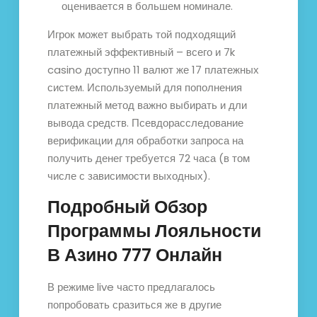
оценивается в большем номинале.
Игрок может выбрать той подходящий
платежный эффективный – всего и 7k
casino доступно 11 валют же 17 платежных
систем. Используемый для пополнения
платежный метод важно выбирать и дли
вывода средств. Псевдорасследование
верификации для обработки запроса на
получить денег требуется 72 часа (в том
числе с зависимости выходных).
Подробный Обзор
Программы Лояльности
В Азино 777 Онлайн
В режиме live часто предлагалось
попробовать сразиться же в другие