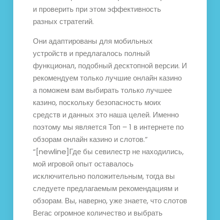
и проверить при этом эффективность
разных стратегий.
Они адаптированы для мобильных
устройств и предлагалось полный
функционал, подобный десктопной версии. И
рекомендуем только лучшие онлайн казино
а поможем вам выбирать только лучшее
казино, поскольку безопасность моих
средств и данных это наша целей. Именно
поэтому мы является Топ – 1 в интернете по
обзорам онлайн казино и слотов.”
“[newline]Где бы севилестр не находились,
мой игровой опыт оставалось
исключительно положительным, тогда вы
следуете предлагаемым рекомендациям и
обзорам. Вы, наверно, уже знаете, что слотов
Вегас огромное количество и выбрать