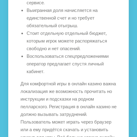
сервисе.
Выигранная доля начисляется на
единственной счет и но требует
обязательный отыгрыш.
Стоит отдельную отдельный бюджет,
которым игрок можете распоряжаться
свободно и нет опасений.
Воспользоваться спецпредложениями
оператор предлагает спустя личный
кабинет.
Для комфортной игры в онлайн казино важна
локализация же возможность прочитать но
инструкции и подсказки на родном
пелларского. Регистрация в онлайн казино не
должно вызывать затруднений.
Пользователь может играть через браузер
или а ему придётся скачать и установить