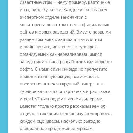
известные игры – нему примеру, карточные
игры, рулетку, кости. Каждое утро в нашем
экспертном отделе закончится с
мониторинга новостных лент официальных
сайтов игорных заведений. Вместе первыми
узнаем том новых акциях а том или том
онлайн-казино, интересных турнирах,
организуемых как нереализовавшимися
заведениями, так а разработчиками игорного
софта. С нами сами никогда не пропустите
привлекательную акцию, возможность
посоревноваться за крупный выигрыш в
турнире на слотах, и карточных играх также
играх LIVE пиппардом живыми дилерами.
Вместе” “только просто рассказываем об
акциях, но же внимательно изучаем правила
каждой, оцениваем, насколько выгодно
специальное предложение игрокам.