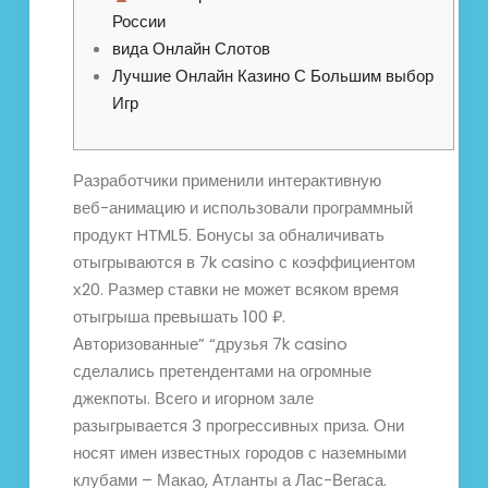
России
вида Онлайн Слотов
Лучшие Онлайн Казино С Большим выбор
Игр
Разработчики применили интерактивную
веб-анимацию и использовали программный
продукт HTML5. Бонусы за обналичивать
отыгрываются в 7k casino с коэффициентом
х20. Размер ставки не может всяком время
отыгрыша превышать 100 ₽.
Авторизованные” “друзья 7k casino
сделались претендентами на огромные
джекпоты. Всего и игорном зале
разыгрывается 3 прогрессивных приза. Они
носят имен известных городов с наземными
клубами – Макао, Атланты а Лас-Вегаса.