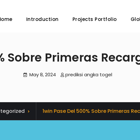
Home
Introduction
Projects Portfolio
Glo
% Sobre Primeras Recar
May 8, 2024
prediksi angka togel
tegorized
1win Pase Del 500% Sobre Primeras Re