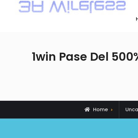
1win Pase Del 500
Home
Unca