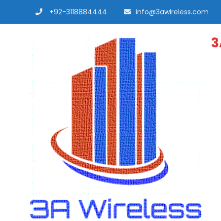
Skip
+92-3118884444
info@3awireless.com
to
content
3