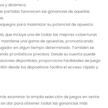
va y dinámica.
las partidas favorecen las ganancias de aquellas
as.
deojuegos para maximizar su potencial de apuesta.
lia, que incluye una de todas las mejores coberturas
te mantiene una gama de apuestas, pronosticando
jugador en algun tiempo determinado. También se
cando pronósticos precisos. Desde su cuenta puede
aciones disponibles, proporciona facilidades de juego
1Win desde los dispositivos facilita el acceso rápido y
ás examinar la amplia selección de juegos en vente
za an dar para obtener todas las ganancias más