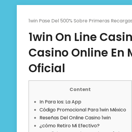
1win Pase Del 500% Sobre Primeras Recargas
1win On Line Casin
Casino Online En 
Oficial
Content
In Para Ios: La App
Código Promocional Para 1win México
Reseñas Del Online Casino 1win
¿cómo Retiro Mi Efectivo?