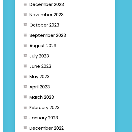
December 2023
November 2023
October 2023
September 2023
August 2023
July 2023
June 2023
May 2023
April 2023
March 2023
February 2023
January 2023
December 2022