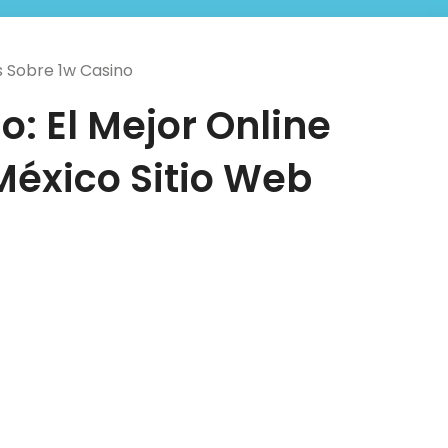
 Sobre 1w Casino
o: El Mejor Online
México Sitio Web