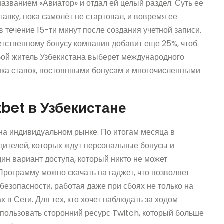
азванием «Авиатор» и отдал ей целый раздел. Суть ее
тавку, пока самолёт не стартовал, и вовремя ее
в течение 15-ти минут после создания учетной записи.
етственному бонусу компания добавит еще 25%, чтоб
юбой житель Узбекистана выберет международного
ка ставок, постоянными бонусам и многочисленными
et в Узбекистане
на индивидуальном рынке. По итогам месяца в
дителей, которых ждут персональные бонусы и
дин вариант доступа, который никто не может
Программу можно скачать на гаджет, что позволяет
езопасности, работая даже при сбоях не только на
 в Сети. Для тех, кто хочет наблюдать за ходом
пользовать сторонний ресурс Twitch, который больше