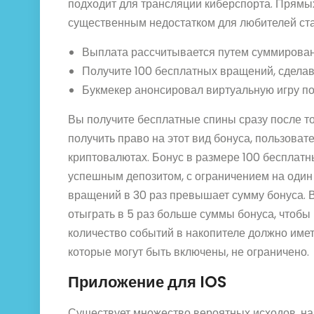
подходит для трансляции киберспорта. Прямых 
существенным недостатком для любителей ст
Выплата рассчитывается путем суммирован
Получите 100 бесплатных вращений, сделав
Букмекер анонсировал виртуальную игру по
Вы получите бесплатные спины сразу после тог
получить право на этот вид бонуса, пользоват
криптовалютах. Бонус в размере 100 бесплат
успешным депозитом, с ограничением на один
вращений в 30 раз превышает сумму бонуса. 
отыграть в 5 раз больше суммы бонуса, чтобы
количество событий в накопителе должно имет
которые могут быть включены, не ограничено.
Приложение для IOS
Существует множество вероятных исходов, на 