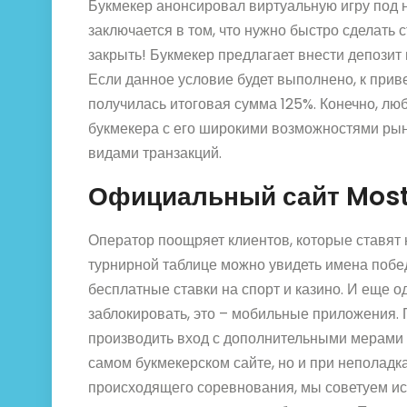
Букмекер анонсировал виртуальную игру под н
заключается в том, что нужно быстро сделать с
закрыть! Букмекер предлагает внести депозит 
Если данное условие будет выполнено, к прив
получилась итоговая сумма 125%. Конечно, л
букмекера с его широкими возможностями рын
видами транзакций.
Официальный сайт Mostb
Оператор поощряет клиентов, которые ставят 
турнирной таблице можно увидеть имена побе
бесплатные ставки на спорт и казино. И еще о
заблокировать, это – мобильные приложения. 
производить вход с дополнительными мерами б
самом букмекерском сайте, но и при неполадках
происходящего соревнования, мы советуем ис