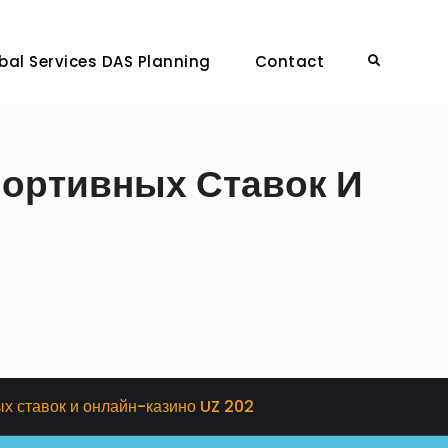
bal Services DAS Planning
Contact
Search
ортивных Ставок И
 ставок и онлайн-казино UZ 202