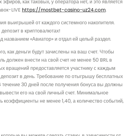
эфиров, как таковых, у оператора нет, и это является
авок-LIVE
https://mostbet-casino-uz24.com
.
ия выигрышей от каждого системного накопителя.
 депозит в криптовалютах!
д названием «Авиатор» и отдал ей целый раздел.
о, как деньги будут зачислены на ваш счет. Чтобы
ель должен внести на свой счет не менее 50 BRL в
ных вращений предоставляется участнику с каждым
 депозит в день. Требование по отыгрышу бесплатных
В течение 30 дней после получения бонуса вы должны
 вывести его на свой личный счет. Минимальное
ь коэффициенты не менее 1,40, а количество событий,
которые вы можете сделать ставку, в зависимости от