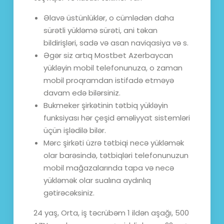
Əlavə üstünlüklər, o cümlədən daha
sürətli yükləmə sürəti, ani təkan
bildirişləri, sadə və asan naviqasiya və s.
Əgər siz artıq Mostbet Azerbaycan
yükləyin mobil telefonunuza, o zaman
mobil proqramdan istifadə etməyə
davam edə bilərsiniz.
Bukmeker şirkətinin tətbiq yükləyin
funksiyası hər çeşid əməliyyat sistemləri
üçün işlədilə bilər.
Mərc şirkəti üzrə tətbiqi necə yükləmək
olar barəsində, tətbiqləri telefonunuzun
mobil mağazalarında tapa və necə
yükləmək olar sualına aydınlıq
gətirəcəksiniz.
24 yaş, Orta, iş təcrübəm 1 ildən aşağı, 500