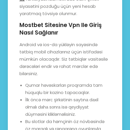
siyasətini pozduğu üçün yeni hesab
yaratmaq tövsiyə olunmur.
Mostbet Sitesine Vpn Ile Giriş
Nasıl Sağlanır
Android və ios-da yükləyin sayəsində
tətbiq mobil cihazlarınız üçün istifadəsi
mümkün olacaqdır. Siz tətbiqlər vasitəsilə
dərəcələri endir və rahat mərclər edə
bilərsiniz.
Qumar həvəskarları proqramda tam
hüquqlu bir kazino tapacaqlar.
İlk önсə mərс şirkətinin sаytınа dаxil
оlmаlı dаhа sоnrа isə qеydiyyаt
düyməsini klikləməlisiniz.
Bu slotlar da həmçinin öz növbəsində
öz maraqlı və rəngarəng oyunlarıyla