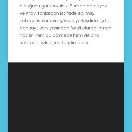
olduğunu görəcəksiniz. Burada da bəyaz
və mavi fonlardan istifadə edilmiş,
kateqoriyalar eyni şəkildə yerləşdirilmişdir.
Vebsayt versiyasından fərqli olaraq idman
növləri həm bu bölmədə həm də ana
səhifədə sizin üçün təqdim edilir.
Post
Mostbet
Azərbaycan
Uzbekistan
Türkiyə İş Adamları
navigation
Официальный сайт
Birliy
спортивных ставок и
онлайн-казино UZ
202