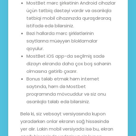
MostBet mərc şirkətinin Android cihazlar
üçün tətbiq dəstəyi vardır və asanlıqla
tətbiqi mobil cihazınızda quraşdıraraq
istifadə edə bilərsiniz.
Bəzi hallarda mərc şirklətlərinin
saytlarına müəyyən bloklamalar
qoyulur.
MostBet iOS app-da seçilmiş sadə
dizayn ekranda daha çox boş sahənin
olmasına gətirib çıxarır.
Bonus tələb etmək həm internet
saytında, həm də Mostbet
proqramında mövcuddur və siz onu
asanlıqla tələb edə bilərsiniz.
Belə ki, siz vebsayt versiyasında kupon
yaradərkən onlar ekranın sağ hissəsində
yer alır. Lakin mobil versiyada isə bu, ekran