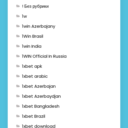
! Без рубрики
1w
1win Azerbajany
1Win Brasil
1win India
1WIN Official In Russia
1xbet apk
1xbet arabic
1xbet Azerbajan
1xbet Azerbaydjan
1xbet Bangladesh
1xbet Brazil
1xbet download