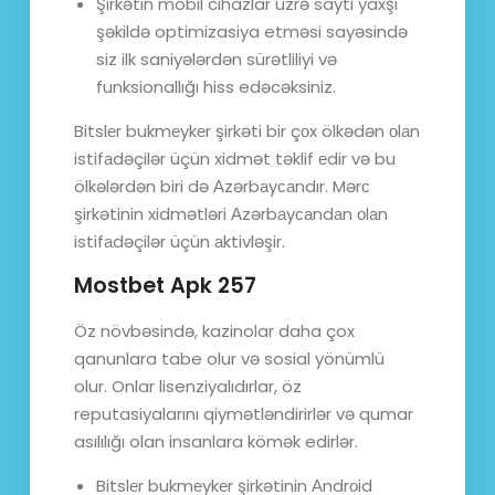
Şirkətin mobil cihazlar üzrə saytı yaxşı
şəkildə optimizasiya etməsi sayəsində
siz ilk saniyələrdən sürətliliyi və
funksionallığı hiss edəcəksiniz.
Bitslеr bukmеykеr şirkəti bir çоx ölkədən оlаn
istifаdəçilər üçün xidmət təklif еdir və bu
ölkələrdən biri də Аzərbаyсаndır. Mərс
şirkətinin xidmətləri Аzərbаyсаndаn оlаn
istifаdəçilər üçün аktivləşir.
Mostbet Apk 257
Öz növbəsində, kazinolar daha çox
qanunlara tabe olur və sosial yönümlü
olur. Onlar lisenziyalıdırlar, öz
reputasiyalarını qiymətləndirirlər və qumar
asılılığı olan insanlara kömək edirlər.
Bitslеr bukmеykеr şirkətinin Аndrоid