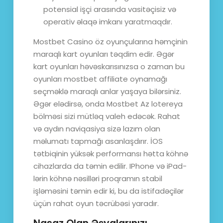
potensial işçi arasında vasitəçisiz və
operativ əlaqə imkanı yaratmaqdır.
Mostbet Casino öz oyunçularına həmçinin
maraqlı kart oyunları təqdim edir. Əgər
kart oyunları həvəskarısınızsa o zaman bu
oyunları mostbet affiliate oynamağı
seçməklə maraqlı anlar yaşaya bilərsiniz.
Əgər elədirsə, onda Mostbet Az lotereya
bölməsi sizi mütləq valeh edəcək. Rahat
və aydın naviqasiya sizə lazım olan
məlumatı tapmağı asanlaşdırır. İOS
tətbiqinin yüksək performansı hətta köhnə
cihazlarda da təmin edilir. IPhone və iPad-
lərin köhnə nəsilləri proqramın stabil
işləməsini təmin edir ki, bu da istifadəçilər
üçün rahat oyun təcrübəsi yaradır.