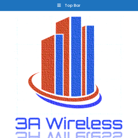
Skip
Top Bar
to
content