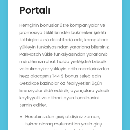
Portalı
Həmçinin bonuslar üzrə kompaniyalar və
promosiya təkliflərindən bukmeker şirkəti
tətbiqləri üzrə də istifadə edə, kompüterə
yükləyin funksiyasından yararlana bilərsiniz.
PariMatch yüklə funksiyasından yararlanıb
mərclərinizi rahat halda yerləşdirə biləcək
və bukmeyker yükləyin edib mərclərinizdən
həzz alacqsınız.144 $ bonus tələb edin
Getdikcə kazinolar öz fəaliyyətləri üçün
lisenziyalar əldə edərək, oyunçulara yüksək
keyfiyyətli və etibarlı oyun təcrübəsini
təmin edirlər.
Hesabınızdan çıxış etdiyiniz zaman,
təkrar olaraq məlumatları yazıb giriş