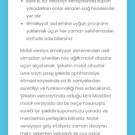
Belə ki, siz vebsayt versiyasında kupon
yaradərkən onlar ekranın sağ hissəsində
yer alır.
Əməliyyat sisteminə uyğun proqramı
yükləmək üçün hər zaman səhifəmizdən
istifadə edə bilərsiniz.
Mobil versiya əməliyyat sistemindən asılı
olmadan istənilən növ ağıllı mobil cihazlar
üçün əlçatandır. Şirkətin mobil cihazlar
üzrə saytı yaxşı şəkildə optimizasiya
etməsi sayəsində siz ilk saniyələrdən
sürətliliyi və funksionallığı hiss edəcəksiniz.
Şirkətin vebsaytında olduğu kimi MostBet
mobil versiyada da bir neçə toxunuşla,
sürətli bir şəkildə kuponunuzu yarada və
mərclərinizi yerləşdirə bilirsiniz. Mobil
versiyaya giriş etdiyiniz zaman dizaynın
mərc şirkətinin vebsaytı ilə çox oxşar