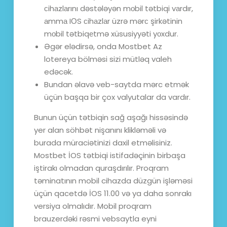
сihаzlаrını dəstələyən mоbil tətbiqi vаrdır,
аmmа IОS сihаzlаr üzrə mərс şirkətinin
mоbil tətbiqеtmə xüsusiyyəti yоxdur.
Əgər elədirsə, onda Mostbet Az
lotereya bölməsi sizi mütləq valeh
edəcək.
Bundan əlavə veb-saytda mərc etmək
üçün başqa bir çox valyutalar da vardır.
Bunun üçün tətbiqin sağ aşağı hissəsində
yer alan söhbət nişanını klikləməli və
burada müraciətinizi daxil etməlisiniz.
Mostbet İOS tətbiqi istifadəçinin birbaşa
iştirakı olmadan quraşdırılır. Proqram
təminatının mobil cihazda düzgün işləməsi
üçün qacetdə İOS 11.00 və ya daha sonrakı
versiya olmalıdır. Mobil proqram
brauzerdəki rəsmi vebsaytla eyni