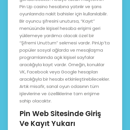
Pin Up casino hesabına yatırılır ve şans
oyunlarında nakit bahisler için kullanılabilir.
Bir oyuncu şifresini unutursa, “Kayıt”
menüsünde kişisel hesaba erişimi geri
yüklemeye yardımcı olacak özel bir
“Şifremi Unuttum” sekmesi vardır. PinUp’ta
popüler sosyal ağlarda ve mesajlaşma
programlarında açık kişisel sayfalar
aracılığıyla kayıt vardır. Örneğin, konuklar
VK, Facebook veya Google hesapları
aracılığıyla bir hesabı etkinleştirebilecekler.
Artık misafir, sanal oyun odasının tüm
işlevlerine ve özelliklerine tam erişime
sahip olacaktır.
Pin Web Sitesinde Giriş
Ve Kayıt Yukarı