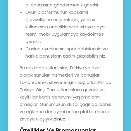
e-postasına göndermeniz gerekir.
Oyun platformunun kapsamlı
işlevselliğine erişmek için, yeni bir
kullanıcının öncelikle web siteye veya
resmi mobil uygulamaya kaydolması
gerekir.
Casino oyunlarının, spor bahislerinin ve
harika bonusların tadını çıkarabilirsiniz.
Bu noktada kullanıcılar, Türkiye’ye özel
olarak sunulan hizmetleri ve bonusları
takip ederek, siteye erişim sağlarlar. Pin Up
Türkiye Giriş, Türk kullanıcıların güvenli ve
keyifli bir bahis deneyimi yaşamalarını
amaçlar. Günümüzün dijital çağında, bahis
ve eğlence deneyimi online platformlarda
zirveye ulaşıyor
pinup
.
Özellikler Ve Promosyonlar