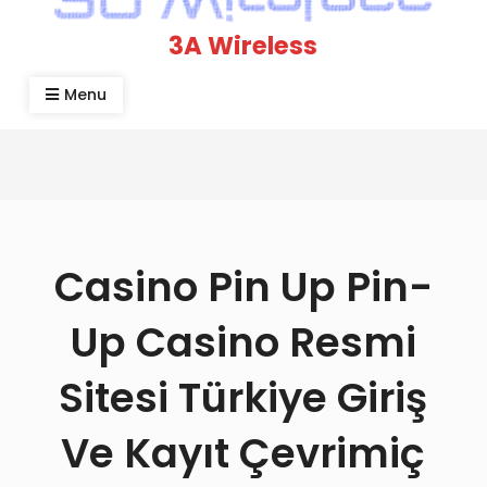
3A Wireless
Menu
Casino Pin Up Pin-
Up Casino Resmi
Sitesi Türkiye Giriş
Ve Kayıt Çevrimiç