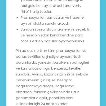
rastgele bir sayı üreteci karar verir,
“hile” hariç tutulur.
Promosyonlar, turnuvalar ve haberler
ayrı bir blokta sunulmaktadır.
Bundan sonra, slot makinelerini seçebilir
ve hesabınızdan kendi kendine para
tahsis edilen bahisler oynayabilirsiniz.
Pin up casino tr ‘ın tüm promosyonları ve
bonus teklifleri orijinaliyle aynıdır. Nadir
durumlarda, yönetim bu ülkenin bahisçileri
ve kumarbazları için benzersiz teklifler
sunabilir. Ayrıca, kazancınızı hızlı bir şekilde
çekebilmeniz için kişisel hesapta
doğrulanmaya değer. Doğrulama
olmadan, fonların çekilmesinde uzun
gecikmeler olabilir, genellikle yeni
kullanıcılar için 24 saate kadar.