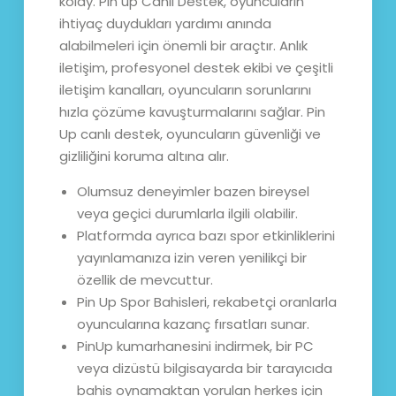
kolay. Pin up Canlı Destek, oyuncuların
ihtiyaç duydukları yardımı anında
alabilmeleri için önemli bir araçtır. Anlık
iletişim, profesyonel destek ekibi ve çeşitli
iletişim kanalları, oyuncuların sorunlarını
hızla çözüme kavuşturmalarını sağlar. Pin
Up canlı destek, oyuncuların güvenliği ve
gizliliğini koruma altına alır.
Olumsuz deneyimler bazen bireysel
veya geçici durumlarla ilgili olabilir.
Platformda ayrıca bazı spor etkinliklerini
yayınlamanıza izin veren yenilikçi bir
özellik de mevcuttur.
Pin Up Spor Bahisleri, rekabetçi oranlarla
oyuncularına kazanç fırsatları sunar.
PinUp kumarhanesini indirmek, bir PC
veya dizüstü bilgisayarda bir tarayıcıda
bahis oynamaktan yorulan herkes için