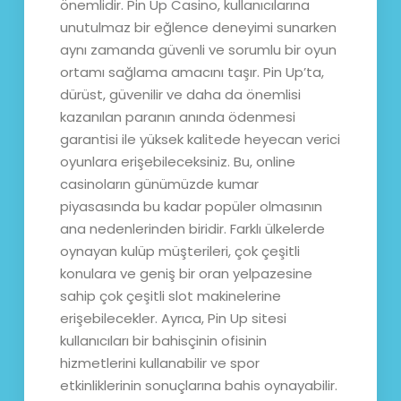
önemlidir. Pin Up Casino, kullanıcılarına
unutulmaz bir eğlence deneyimi sunarken
aynı zamanda güvenli ve sorumlu bir oyun
ortamı sağlama amacını taşır. Pin Up’ta,
dürüst, güvenilir ve daha da önemlisi
kazanılan paranın anında ödenmesi
garantisi ile yüksek kalitede heyecan verici
oyunlara erişebileceksiniz. Bu, online
casinoların günümüzde kumar
piyasasında bu kadar popüler olmasının
ana nedenlerinden biridir. Farklı ülkelerde
oynayan kulüp müşterileri, çok çeşitli
konulara ve geniş bir oran yelpazesine
sahip çok çeşitli slot makinelerine
erişebilecekler. Ayrıca, Pin Up sitesi
kullanıcıları bir bahisçinin ofisinin
hizmetlerini kullanabilir ve spor
etkinliklerinin sonuçlarına bahis oynayabilir.