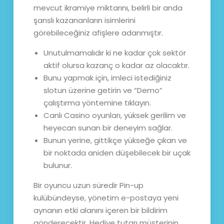
mevcut ikramiye miktarını, belirli bir anda
şanslı kazananların isimlerini
görebileceğiniz afişlere adanmıştır.
Unutulmamalıdır ki ne kadar çok sektör
aktif olursa kazanç o kadar az olacaktır.
Bunu yapmak için, imleci istediğiniz
slotun üzerine getirin ve “Demo”
çalıştırma yöntemine tıklayın.
Canlı Casino oyunları, yüksek gerilim ve
heyecan sunan bir deneyim sağlar.
Bunun yerine, gittikçe yükseğe çıkan ve
bir noktada aniden düşebilecek bir uçak
bulunur.
Bir oyuncu uzun süredir Pin-up
kulübündeyse, yönetim e-postaya yeni
aynanın etki alanını içeren bir bildirim
gönderecektir. Hediye tutarı müşterinin