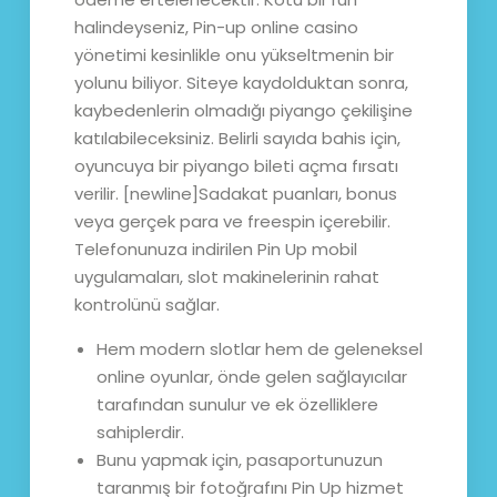
halindeyseniz, Pin-up online casino
yönetimi kesinlikle onu yükseltmenin bir
yolunu biliyor. Siteye kaydolduktan sonra,
kaybedenlerin olmadığı piyango çekilişine
katılabileceksiniz. Belirli sayıda bahis için,
oyuncuya bir piyango bileti açma fırsatı
verilir. [newline]Sadakat puanları, bonus
veya gerçek para ve freespin içerebilir.
Telefonunuza indirilen Pin Up mobil
uygulamaları, slot makinelerinin rahat
kontrolünü sağlar.
Hem modern slotlar hem de geleneksel
online oyunlar, önde gelen sağlayıcılar
tarafından sunulur ve ek özelliklere
sahiplerdir.
Bunu yapmak için, pasaportunuzun
taranmış bir fotoğrafını Pin Up hizmet