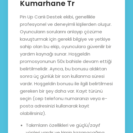
Kumarhane Tr
Pin Up Canlı Destek ekibi, genellikle
profesyonel ve deneyimli kişilerden oluşur.
Oyuncuların sorularını anlayıp çözüme
kavuşturmak için gerekli bilgiye ve yetkiye
sahip olan bu ekip, oyunculara güvenilir bir
yardım kaynağı sunar. Hoşgeldin
promosyonunun 50x bahisle devam ettiği
belirtilmelidir. Ayrıca, bu bonusu aldıktan
sonra üç günlük bir son kullanma süresi
vardır. Hoşgeldin bonusu ile ilgili belirtilmesi
gereken bir şey daha var. Kayıt türünü
seçin (cep telefonu numaranızı veya e-
posta adresinizi kullanarak kayıt
olabilirsiniz).
Takımların özellikleri ve güçlü/zayıf
yönleri vardır ve kimin kazanacağına