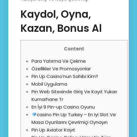
Kaydol, Oyna,
Kazan, Bonus Al
Content
Para Yatırma Ve Çekme
Özellikler Ve Promosyonlar
Pin Up Casino’nun Sahibi Kim?
Mobil Uygulama
Pin Web Sitesinde Giriş Ve Kayıt Yukarı
Kumarhane Tr
En İyi 9 Pin-up Casino Oyunu
casino Pin Up Turkey – En Iyi Slot Ve
Masa Oyunlarını Çevrimiçi Oynayın
Pin Up Aviator Kayıt