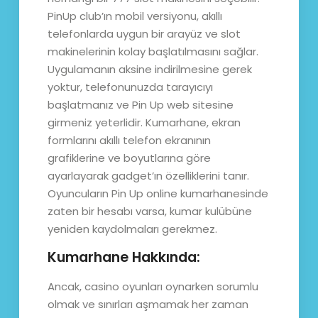
PinUp club’ın mobil versiyonu, akıllı
telefonlarda uygun bir arayüz ve slot
makinelerinin kolay başlatılmasını sağlar.
Uygulamanın aksine indirilmesine gerek
yoktur, telefonunuzda tarayıcıyı
başlatmanız ve Pin Up web sitesine
girmeniz yeterlidir. Kumarhane, ekran
formlarını akıllı telefon ekranının
grafiklerine ve boyutlarına göre
ayarlayarak gadget’ın özelliklerini tanır.
Oyuncuların Pin Up online kumarhanesinde
zaten bir hesabı varsa, kumar kulübüne
yeniden kaydolmaları gerekmez.
Kumarhane Hakkında:
Ancak, casino oyunları oynarken sorumlu
olmak ve sınırları aşmamak her zaman