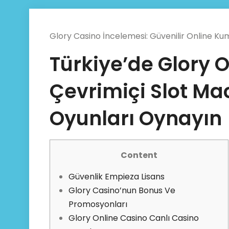
Glory Casino İncelemesi: Güvenilir Online 
Türkiye’de Glory O
Çevrimiçi Slot M
Oyunları Oynayın
Content
Güvenlik Empieza Lisans
Glory Casino’nun Bonus Ve
Promosyonları
Glory Online Casino Canlı Casino