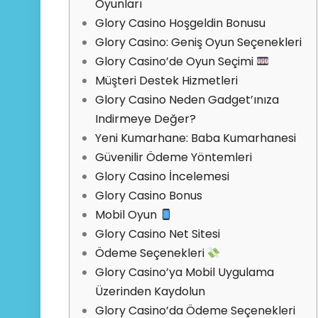
Oyunları
Glory Casino Hoşgeldin Bonusu
Glory Casino: Geniş Oyun Seçenekleri
Glory Casino’de Oyun Seçimi
Müşteri Destek Hizmetleri
Glory Casino Neden Gadget’ınıza
Indirmeye Değer?
Yeni Kumarhane: Baba Kumarhanesi
Güvenilir Ödeme Yöntemleri
Glory Casino İncelemesi
Glory Casino Bonus
Mobil Oyun
Glory Casino Net Sitesi
Ödeme Seçenekleri
Glory Casino’ya Mobil Uygulama
Üzerinden Kaydolun
Glory Casino’da Ödeme Seçenekleri