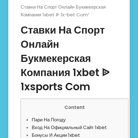
Ставки На Спорт Онлайн Букмекерская
Компания 1xbet ᐉ 1x-bet Com”
Ставки На Спорт
Онлайн
Букмекерская
Компания 1xbet ᐉ
1xsports Com
Content
Пари На Погоду
Вход На Официальный Сайт 1xbet
Бонусы И Акции 1xbet