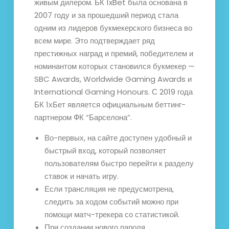
живым дилером. БК 1xBet была основана в
2007 году и за прошедший период стала
одним из лидеров букмекерского бизнеса во
всем мире. Это подтверждает ряд
престижных наград и премий, победителем и
номинантом которых становился букмекер —
SBC Awards, Worldwide Gaming Awards и
International Gaming Honours. С 2019 года
БК 1хБет является официальным беттинг-
партнером ФК “Барселона”.
Во-первых, на сайте доступен удобный и
быстрый вход, который позволяет
пользователям быстро перейти к разделу
ставок и начать игру.
Если трансляция не предусмотрена,
следить за ходом событий можно при
помощи матч-трекера со статистикой.
При создании нового пароля