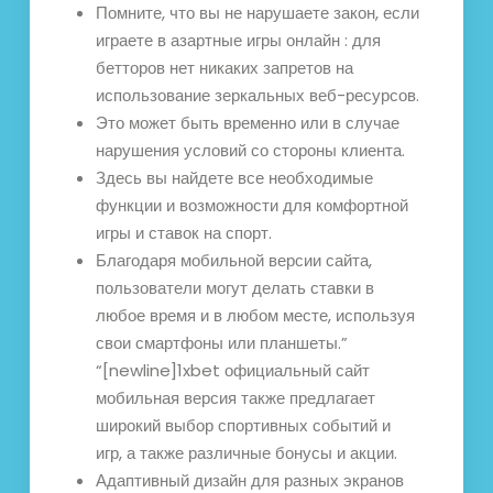
Помните, что вы не нарушаете закон, если
играете в азартные игры онлайн : для
бетторов нет никаких запретов на
использование зеркальных веб-ресурсов.
Это может быть временно или в случае
нарушения условий со стороны клиента.
Здесь вы найдете все необходимые
функции и возможности для комфортной
игры и ставок на спорт.
Благодаря мобильной версии сайта,
пользователи могут делать ставки в
любое время и в любом месте, используя
свои смартфоны или планшеты.”
“[newline]1xbet официальный сайт
мобильная версия также предлагает
широкий выбор спортивных событий и
игр, а также различные бонусы и акции.
Адаптивный дизайн для разных экранов