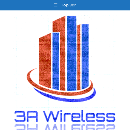
Skip
Top Bar
to
content