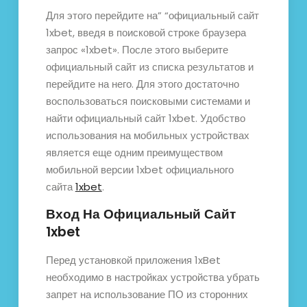
Для этого перейдите на” “официальный сайт
1xbet, введя в поисковой строке браузера
запрос «1xbet». После этого выберите
официальный сайт из списка результатов и
перейдите на него. Для этого достаточно
воспользоваться поисковыми системами и
найти официальный сайт 1xbet. Удобство
использования на мобильных устройствах
является еще одним преимуществом
мобильной версии 1xbet официального
сайта
1xbet
.
Вход На Официальный Сайт
1xbet
Перед установкой приложения 1xBet
необходимо в настройках устройства убрать
запрет на использование ПО из сторонних