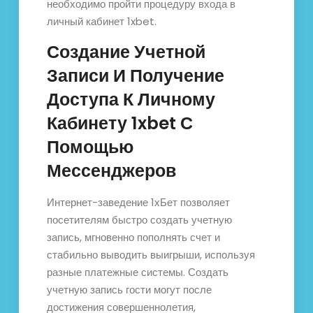
необходимо пройти процедуру входа в
личный кабинет 1xbet.
Создание Учетной
Записи И Получение
Доступа К Личному
Кабинету 1xbet С
Помощью
Мессенджеров
Интернет-заведение 1хБет позволяет
посетителям быстро создать учетную
запись, мгновенно пополнять счет и
стабильно выводить выигрыши, используя
разные платежные системы. Создать
учетную запись гости могут после
достижения совершеннолетия,