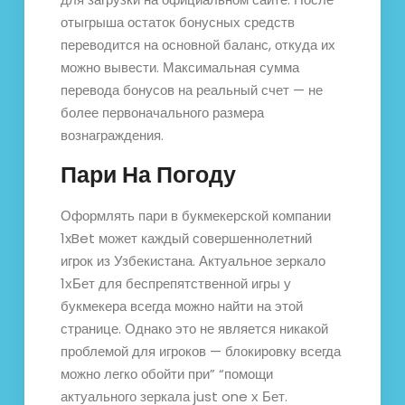
отыгрыша остаток бонусных средств
переводится на основной баланс, откуда их
можно вывести. Максимальная сумма
перевода бонусов на реальный счет — не
более первоначального размера
вознаграждения.
Пари На Погоду
Оформлять пари в букмекерской компании
1xBet может каждый совершеннолетний
игрок из Узбекистана. Актуальное зеркало
1хБет для беспрепятственной игры у
букмекера всегда можно найти на этой
странице. Однако это не является никакой
проблемой для игроков — блокировку всегда
можно легко обойти при” “помощи
актуального зеркала just one х Бет.