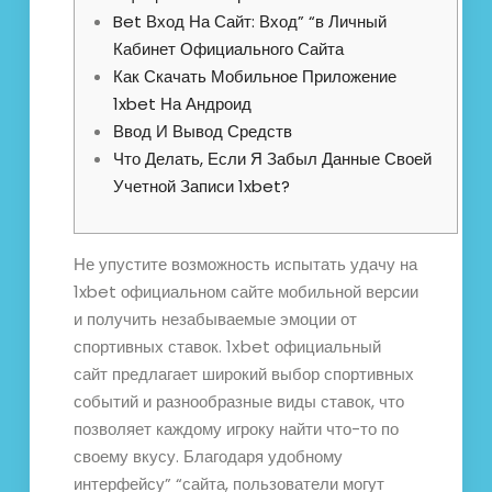
Bet Вход На Сайт: Вход” “в Личный
Кабинет Официального Сайта
Как Скачать Мобильное Приложение
1xbet На Андроид
Ввод И Вывод Средств
Что Делать, Если Я Забыл Данные Своей
Учетной Записи 1xbet?
Не упустите возможность испытать удачу на
1xbet официальном сайте мобильной версии
и получить незабываемые эмоции от
спортивных ставок. 1хbet официальный
сайт предлагает широкий выбор спортивных
событий и разнообразные виды ставок, что
позволяет каждому игроку найти что-то по
своему вкусу. Благодаря удобному
интерфейсу” “сайта, пользователи могут