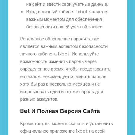
на сайт и ввести свои учетные данные.
Вход в личный кабинет 1xbet является
важным моментом для обеспечения
безопасности вашей учетной записи.
Регулярное обновление пароля также
является важным аспектом безопасности
личного кабинета 1xbet. Используйте
возможность изменить пароль через
определенное время, чтобы предотвратить
его взлом. Рекомендуется менять пароль
хотя бы раз в несколько месяцев и не
использовать один и тот же пароль для
разных аккаунтов.
Bet И Полная Версия Сайта
Кроме того, вы можете скачать и установить
официальное приложение 1xbet на свой