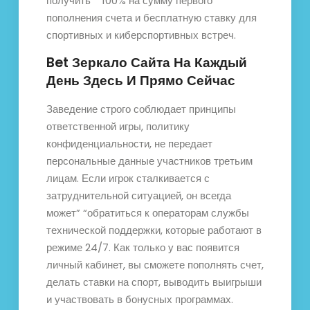
получить” “100% на сумму первого
пополнения счета и бесплатную ставку для
спортивных и киберспортивных встреч.
Bet Зеркало Сайта На Каждый
День Здесь И Прямо Сейчас
Заведение строго соблюдает принципы
ответственной игры, политику
конфиденциальности, не передает
персональные данные участников третьим
лицам. Если игрок сталкивается с
затруднительной ситуацией, он всегда
может” “обратиться к операторам службы
технической поддержки, которые работают в
режиме 24/7. Как только у вас появится
личный кабинет, вы сможете пополнять счет,
делать ставки на спорт, выводить выигрыши
и участвовать в бонусных программах.