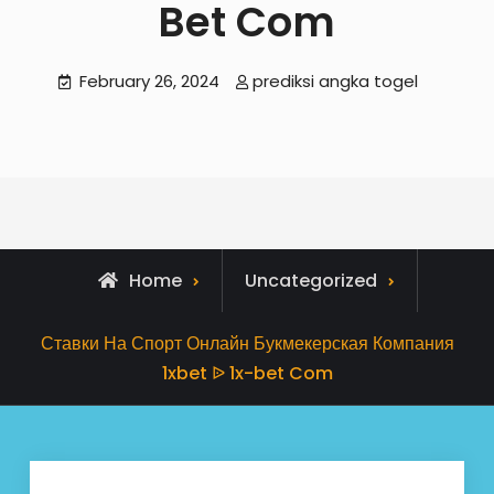
Bet Com
February 26, 2024
prediksi angka togel
Home
Uncategorized
Ставки На Спорт Онлайн Букмекерская Компания
1xbet ᐉ 1x-bet Com