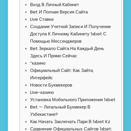
Вход В Личный Кабинет
Bet И Полная Версия Сайта
Live Ставки
Создание Учетной Записи И Получение
Доступа К Личному Кабинету 1xbet С
Помощью Мессенджеров
Bet Зеркало Сайта На Каждый День
Здесь И Прямо Сейчас
“казино
Официальный Сайт: Как Зайти,
Интерфейс
Новости Букмекеров
Live-казино
Установка Мобильного Приложения 1xbet
Bet — Легальный Букмекер В
Узбекистане?
Как Начать Заключать Пари В 1xbet Kz
Сравнение Официальных Сайтов 1xbet: