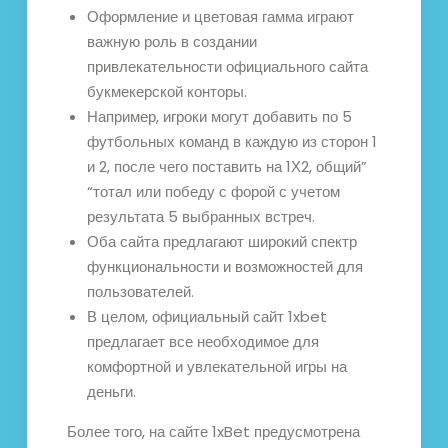
Оформление и цветовая гамма играют
важную роль в создании
привлекательности официального сайта
букмекерской конторы.
Например, игроки могут добавить по 5
футбольных команд в каждую из сторон 1
и 2, после чего поставить на 1Х2, общий”
“тотал или победу с форой с учетом
результата 5 выбранных встреч.
Оба сайта предлагают широкий спектр
функциональности и возможностей для
пользователей.
В целом, официальный сайт 1xbet
предлагает все необходимое для
комфортной и увлекательной игры на
деньги.
Более того, на сайте 1xBet предусмотрена