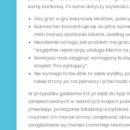
kartę bankową. To samo dotyczy szybkości 
Aby grać w gry kasynowe Mostbet, polscy
Bukmacher koncentruje się na piłce nożne
mistrzostwa, spotkania lokalne, Leading L
Niezależnie od tego, jaki problem ma gra
“względnie rejestracją, obsługa klienta 
Nowicjusz musi osiągnąć wymaganą liczbę
stopień “Początkujący”.
Nie wymaga to be able to wiele wysiłku, p
takiej strony po raz pierwszy i przechodzi
W przypadku gadżetów iOS przejdź do App St
zarejestrowanych w niektórych krajach pobie
zmieniając powiązanie lokalizacji urządzeni
rozumieć ich mocne strony i znajdować aktua
uwzględniane są również transmisje tekstowe