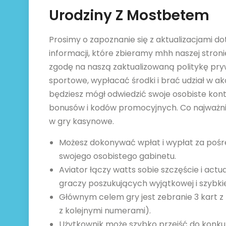
Urodziny Z Mostbetem
Prosimy o zapoznanie się z aktualizacjami d
informacji, które zbieramy mhh naszej stroni
zgodę na naszą zaktualizowaną politykę pr
sportowe, wypłacać środki i brać udział w ak
będziesz mógł odwiedzić swoje osobiste kont
bonusów i kodów promocyjnych. Co najważni
w gry kasynowe.
Możesz dokonywać wpłat i wypłat za pośr
swojego osobistego gabinetu.
Aviator łączy watts sobie szczęście i actua
graczy poszukujących wyjątkowej i szybkie
Głównym celem gry jest zebranie 3 kart z
z kolejnymi numerami).
Użytkownik może szybko przejść do konkur