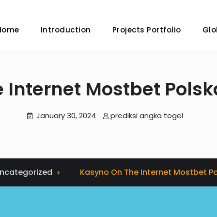
Home
Introduction
Projects Portfolio
Glo
 Internet Mostbet Polsk
January 30, 2024
prediksi angka togel
ncategorized
Kasyno On The Internet Mostbet Po