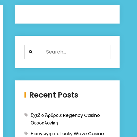
Search
for:
Recent Posts
Σχέδιο Άρθρου: Regency Casino
Θεσσαλονίκη
Εισαγωγή στο Lucky Wave Casino