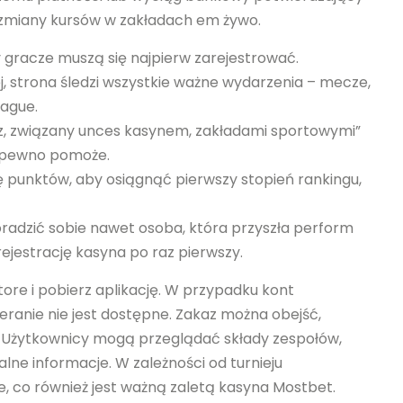
zmiany kursów w zakładach em żywo.
 gracze muszą się najpierw zarejestrować.
j, strona śledzi wszystkie ważne wydarzenia – mecze,
eague.
cz, związany unces kasynem, zakładami sportowymi”
na pewno pomoże.
 punktów, aby osiągnąć pierwszy stopień rankingu,
oradzić sobie nawet osoba, która przyszła perform
 rejestrację kasyna po raz pierwszy.
ore i pobierz aplikację. W przypadku kont
ranie nie jest dostępne. Zakaz można obejść,
a. Użytkownicy mogą przeglądać składy zespołów,
lne informacje. W zależności od turnieju
, co również jest ważną zaletą kasyna Mostbet.