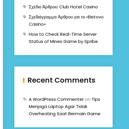
Σχέδιο Άρθρου: Club Hotel Casino
Σχεδιάγραμμα Άρθρου για το «Betovo
Casino»
How to Check Real-Time Server
Status of Mines Game by Spribe
Recent Comments
A WordPress Commenter
on
Tips
Menjaga Laptop Agar Tidak
Overheating Saat Bermain Game