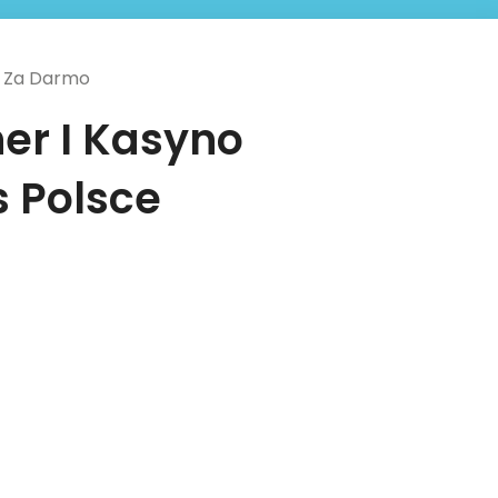
j Za Darmo
r I Kasyno
s Polsce