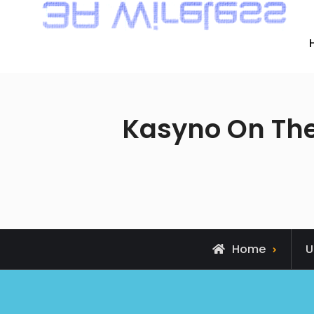
Kasyno On The
Home
U