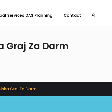
bal Services DAS Planning
Contact
Search
a Graj Za Darm
lska Graj Za Darm