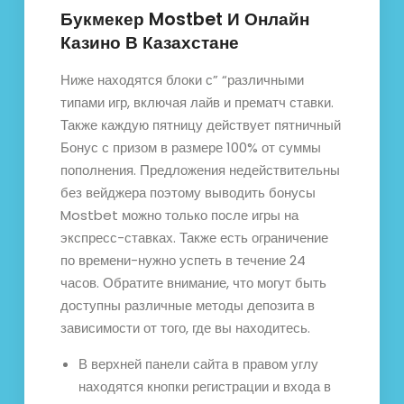
Букмекер Mostbet И Онлайн
Казино В Казахстане
Ниже находятся блоки с” “различными
типами игр, включая лайв и прематч ставки.
Также каждую пятницу действует пятничный
Бонус с призом в размере 100% от суммы
пополнения. Предложения недействительны
без вейджера поэтому выводить бонусы
Mostbet можно только после игры на
экспресс-ставках. Также есть ограничение
по времени-нужно успеть в течение 24
часов. Обратите внимание, что могут быть
доступны различные методы депозита в
зависимости от того, где вы находитесь.
В верхней панели сайта в правом углу
находятся кнопки регистрации и входа в