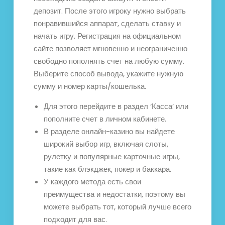
депозит. После этого игроку нужно выбрать
понравившийся аппарат, сделать ставку и
начать игру. Регистрация на официальном
сайте позволяет мгновенно и неограниченно
свободно пополнять счет на любую сумму.
Выберите способ вывода, укажите нужную
сумму и номер карты/кошелька.
Для этого перейдите в раздел ‘Касса’ или
пополните счет в личном кабинете.
В разделе онлайн-казино вы найдете
широкий выбор игр, включая слоты,
рулетку и популярные карточные игры,
такие как блэкджек, покер и баккара.
У каждого метода есть свои
преимущества и недостатки, поэтому вы
можете выбрать тот, который лучше всего
подходит для вас.