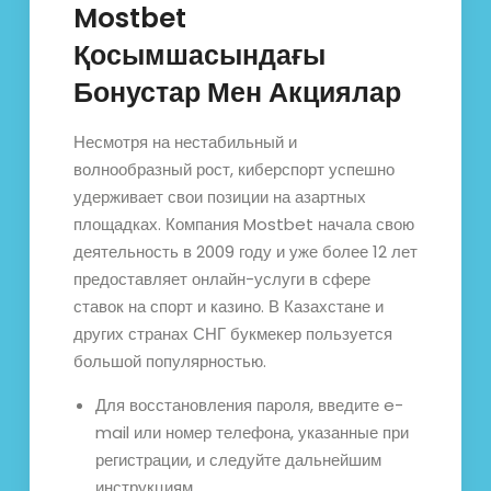
Mostbet
Қосымшасындағы
Бонустар Мен Акциялар
Несмотря на нестабильный и
волнообразный рост, киберспорт успешно
удерживает свои позиции на азартных
площадках. Компания Mostbet начала свою
деятельность в 2009 году и уже более 12 лет
предоставляет онлайн-услуги в сфере
ставок на спорт и казино. В Казахстане и
других странах СНГ букмекер пользуется
большой популярностью.
Для восстановления пароля, введите e-
mail или номер телефона, указанные при
регистрации, и следуйте дальнейшим
инструкциям.