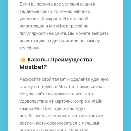
Если выполнить все условия акции в
заданные сроки, то можно неплохо
увеличить банкролл. Этот способ
регистрации в Mostbet третий по
популярности на сайте. Вы можете выбрать
регистрацию в один клик или по номеру
телефона.
Каковы Преимущества
Mostbet?
Раскройте свой талант и сделайте удачную
ставку на теннис в Мостбет прямо сейчас.
Не упускайте возможность испытать
удовольствие от карточных игр в онлайн-
казино Мостбет. Здесь вас ждут
незабываемые эмоции, высокие ставки и
возможность соревноваться с лучшими
игроками со всего мира. Оператор