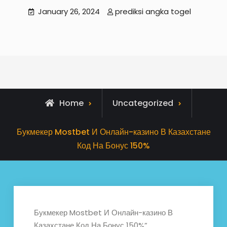
January 26, 2024
prediksi angka togel
Home
Uncategorized
Букмекер Mostbet И Онлайн-казино В Казахстане
Код На Бонус 150%
Букмекер Mostbet И Онлайн-казино В
Казахстане Код На Бонус 150%”