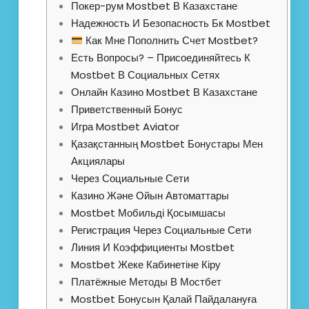
Покер-рум Mostbet В Казахстане
Надежность И Безопасность Бк Mostbet
Как Мне Пополнить Счет Mostbet?
Есть Вопросы? – Присоединяйтесь К
Mostbet В Социальных Сетях
Онлайн Казино Mostbet В Казахстане
Приветственный Бонус
Игра Mostbet Aviator
Қазақстанның Mostbet Бонустары Мен
Акциялары
Через Социальные Сети
Казино Және Ойын Автоматтары
Mostbet Мобильді Қосымшасы
Регистрация Через Социальные Сети
Линия И Коэффициенты Mostbet
Mostbet Жеке Кабинетіне Кіру
Платёжные Методы В Мостбет
Mostbet Бонусын Қалай Пайдалануға