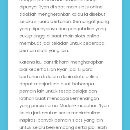
dipunyai Ryan di saat main slots online,
tidaklah mengherankan kalau ia disebut
selaku si juara bertahan. Semangat juang
yang dipunyainya dan pengabdian yang
cukup tinggi di saat main slots online
membuat jadi teladan untuk beberapa
pemain slots yang lain.
Karena itu, cantrik kami mengharapkan
biar keberhasilan Ryan jadi si juara
bertahan di dalam dunia slots online
dapat menjadi ide buat beberapa
pemain lain untuk tetap belajar dan
latihan buat mencapai kemenangan
yang persis sama. Mudah-mudahan Ryan
selalu jadi anutan serta menimbulkan
inspirasi banyak pemain slots yang lain
untuk selalu berkembang serta jadi lebih