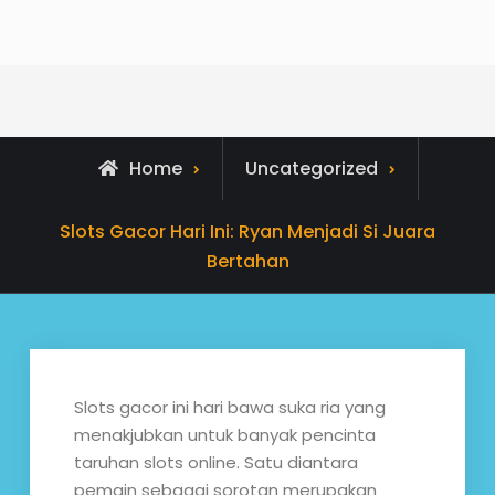
Home
Uncategorized
Slots Gacor Hari Ini: Ryan Menjadi Si Juara
Bertahan
Slots gacor ini hari bawa suka ria yang
menakjubkan untuk banyak pencinta
taruhan slots online. Satu diantara
pemain sebagai sorotan merupakan