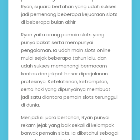
Ryan, si juara bertahan yang udah sukses
jadi pemenang beberapa kejuaraan slots
di beberapa bulan akhir.
Ryan yaitu orang pemain slots yang
punya bakat serta mempunyai
pengalaman. Ia udah main slots online
mulai sejak beberapa tahun lalu, dan
udah sukses memenangi bermacam
kontes dan jekpot besar diperjalanan
profesinya. Ketelatenan, ketrampilan,
serta hoki yang dipunyainya membuat
jadi satu diantara pemain slots terunggul
di dunia.
Menjadi si juara bertahan, Ryan punyai
rekam jejak yang baik sekali di kelompok
banyak pemain slots. Ia diketahui sebagai