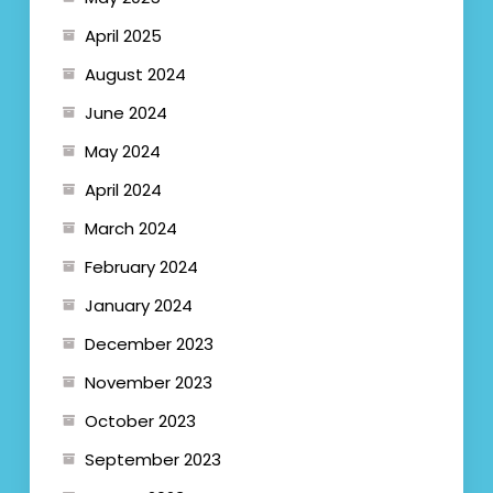
April 2025
August 2024
June 2024
May 2024
April 2024
March 2024
February 2024
January 2024
December 2023
November 2023
October 2023
September 2023