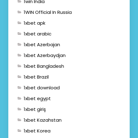
1win India
1WIN Official In Russia
1xbet apk
1xbet arabic
1xbet Azerbajan
1xbet Azerbaydjan
1xbet Bangladesh
1xbet Brazil
1xbet download
1xbet egypt
1xbet giriş
1xbet Kazahstan
1xbet Korea