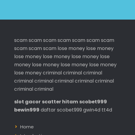
scam
scam
scam
scam
scam
scam
scam
scam
scam
scam
lose money
lose money
lose money
lose money
lose money
lose
money
lose money
lose money
lose money
lose money
criminal
criminal
criminal
criminal
criminal
criminal
criminal
criminal
criminal
criminal
slot gacor
scatter hitam
scobet999
bewin999
daftar scobet999
gwin4d
tt4d
Home