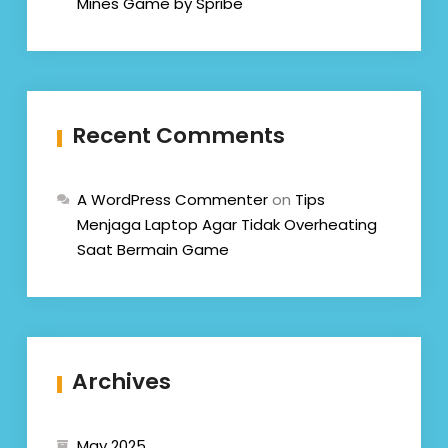
Mines Game by Spribe
Recent Comments
A WordPress Commenter
on
Tips
Menjaga Laptop Agar Tidak Overheating
Saat Bermain Game
Archives
May 2025