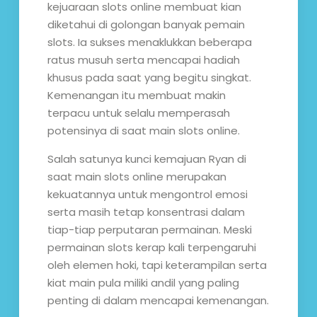
kejuaraan slots online membuat kian
diketahui di golongan banyak pemain
slots. Ia sukses menaklukkan beberapa
ratus musuh serta mencapai hadiah
khusus pada saat yang begitu singkat.
Kemenangan itu membuat makin
terpacu untuk selalu memperasah
potensinya di saat main slots online.
Salah satunya kunci kemajuan Ryan di
saat main slots online merupakan
kekuatannya untuk mengontrol emosi
serta masih tetap konsentrasi dalam
tiap-tiap perputaran permainan. Meski
permainan slots kerap kali terpengaruhi
oleh elemen hoki, tapi keterampilan serta
kiat main pula miliki andil yang paling
penting di dalam mencapai kemenangan.