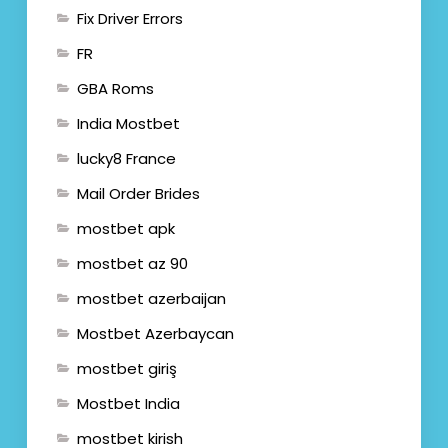
Fix Driver Errors
FR
GBA Roms
India Mostbet
lucky8 France
Mail Order Brides
mostbet apk
mostbet az 90
mostbet azerbaijan
Mostbet Azerbaycan
mostbet giriş
Mostbet India
mostbet kirish