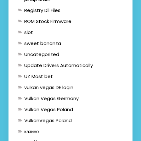
Registry Dll Files
ROM Stock Firmware
slot
sweet bonanza
Uncategorized
Update Drivers Automatically
UZ Most bet
vulkan vegas DE login
Vulkan Vegas Germany
Vulkan Vegas Poland
VulkanVegas Poland
казино