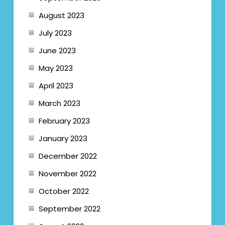
August 2023
July 2023
June 2023
May 2023
April 2023
March 2023
February 2023
January 2023
December 2022
November 2022
October 2022
September 2022