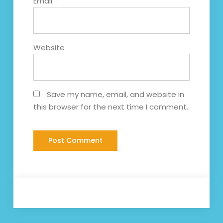
Email
*
Website
Save my name, email, and website in
this browser for the next time I comment.