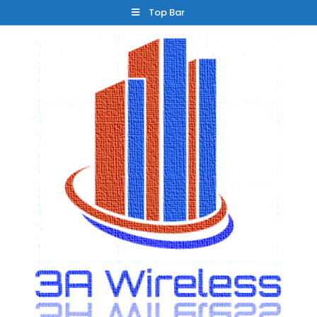
Skip
Top Bar
to
content