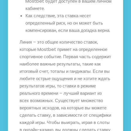
Mostbet будет доступен в вашем личном
кабинете.
Как следствие, эта ставка несет
определенный риск, но он может быть
компенсирован, если ваша догадка верна.
Линия – это общее количество ставок,
которые Mostbet примет на определенное
спортивное событие. Первая часть содержит
наиболее важные результаты, такие как
итоговый счет, тоталы и гандикапы. Если вы
любите острые ощущения и не хотите ждать
результатов игры, то ставки в режиме
реального времени – лучший вариант из
всех возможных. Существует множество
вероятных исходов, на которые вы можете
сделать ставку, в зависимости от специфики
каждой игры. Чтобы выиграть, играя в слоты
в онлайн-казино, вы должны сделать ставку