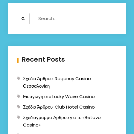
Search
for:
Recent Posts
Σχέδιο Άρθρου: Regency Casino
Θεσσαλονίκη
Εισαγωγή στο Lucky Wave Casino
Σχέδιο Άρθρου: Club Hotel Casino
Σχεδιάγραμμα Άρθρου για το «Betovo
Casino»