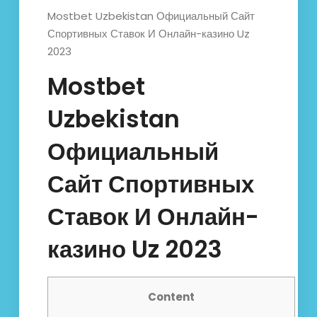
Mostbet Uzbekistan Официальный Сайт
Спортивных Ставок И Онлайн-казино Uz
2023
Mostbet
Uzbekistan
Официальный
Сайт Спортивных
Ставок И Онлайн-
казино Uz 2023
Content