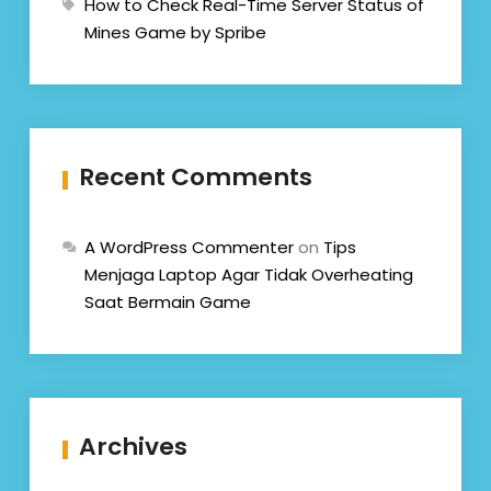
How to Check Real-Time Server Status of
Mines Game by Spribe
Recent Comments
A WordPress Commenter
on
Tips
Menjaga Laptop Agar Tidak Overheating
Saat Bermain Game
Archives