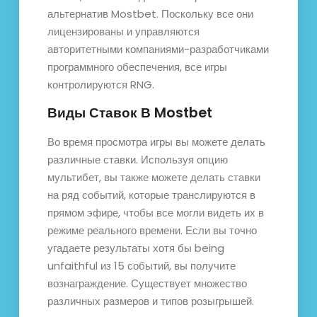
альтернатив Mostbet. Поскольку все они
лицензированы и управляются
авторитетными компаниями-разработчиками
программного обеспечения, все игры
контролируются RNG.
Виды Ставок В Mostbet
Во время просмотра игры вы можете делать
различные ставки. Используя опцию
мультибет, вы также можете делать ставки
на ряд событий, которые транслируются в
прямом эфире, чтобы все могли видеть их в
режиме реального времени. Если вы точно
угадаете результаты хотя бы being
unfaithful из 15 событий, вы получите
вознаграждение. Существует множество
различных размеров и типов розыгрышей.