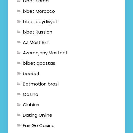
1xbet Korea
1xbet Morocco
1xbet qeydiyyat
1xbet Russian
AZ Most BET
Azerbajany Mostbet
b1bet apostas
beebet
Betmotion brazil
Casino
Clubies
Dating Online
Fair Go Casino