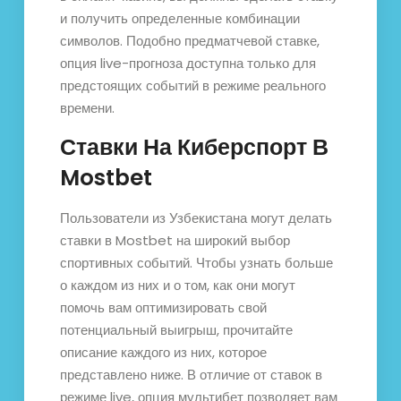
и получить определенные комбинации
символов. Подобно предматчевой ставке,
опция live-прогноза доступна только для
предстоящих событий в режиме реального
времени.
Ставки На Киберспорт В
Mostbet
Пользователи из Узбекистана могут делать
ставки в Mostbet на широкий выбор
спортивных событий. Чтобы узнать больше
о каждом из них и о том, как они могут
помочь вам оптимизировать свой
потенциальный выигрыш, прочитайте
описание каждого из них, которое
представлено ниже. В отличие от ставок в
режиме live, опция мультибет позволяет вам