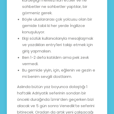
kardeşliği merkezi ilan ettiler ve ne
sohbetler ne sohbetler yaptılar, bir
görmeniz gerek.
Böyle uluslararası çok yolcusu olan bir
gemide tabii ki her yerde İngilizce
konuşuluyor.
Ekşi sözlük kullanıcılarıyla mesajlaşmak
ve yazdıkları entry’leri takip etmek için
giriş yapmalısın.
Ben 1-2 defa katıldım ama pek zevk
vermedi.
Bu gemide yiyin, için, eğlenin ve gezin e
mi benim sevgili dostlarım.
Aslında bütün yaz boyunca dolaştığı 1
haftalık Adriyatik seferinin sondan bir
önceki durağında İzmir’den geçerken bizi
alacak ve 5 gün sonra Venedik’te seferini
bitirecek. Oradan da artık yeni çalışacağı