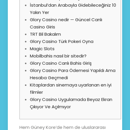
İstanbul’dan Arabayla Gidebileceğiniz 10
Yakın Yer
Glory Casino nedir — Güncel Canlı
Casino Giris
TRT Bil Bakalım
Glory Casino Türk Pokeri Oyna
Magic Slots
Mobilbahis nasıl bir sitedir?
Glory Casino Canlı Bahis Giriş
Glory Casino Para Ödemesi Yapıldı Ama
Hesaba Geçmedi
Kitaplardan sinemaya uyarlanan en iyi
filmler
Glory Casino Uygulamada Beyaz Ekran
Çıkıyor Ve Açılmıyor
Hem Güney Kore’de hem de uluslararası