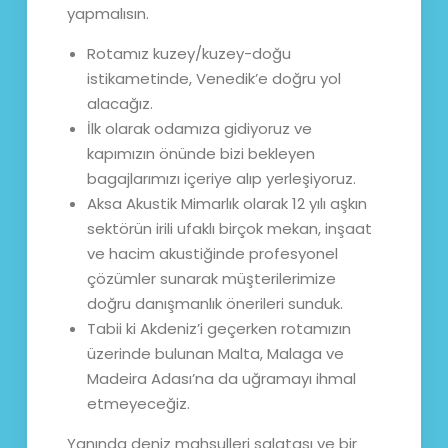
yapmalısın.
Rotamız kuzey/kuzey-doğu
istikametinde, Venedik’e doğru yol
alacağız.
İlk olarak odamıza gidiyoruz ve
kapımızın önünde bizi bekleyen
bagajlarımızı içeriye alıp yerleşiyoruz.
Aksa Akustik Mimarlık olarak 12 yılı aşkın
sektörün irili ufaklı birçok mekan, inşaat
ve hacim akustiğinde profesyonel
çözümler sunarak müşterilerimize
doğru danışmanlık önerileri sunduk.
Tabii ki Akdeniz’i geçerken rotamızın
üzerinde bulunan Malta, Malaga ve
Madeira Adası’na da uğramayı ihmal
etmeyeceğiz.
Yanında deniz mahsulleri salatası ve bir