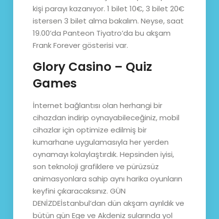
kişi parayı kazanıyor. 1 bilet 10€, 3 bilet 20€
istersen 3 bilet alma bakalım. Neyse, saat
19.00’da Panteon Tiyatro’da bu akşam
Frank Forever gösterisi var.
Glory Casino – Quiz
Games
İnternet bağlantısı olan herhangi bir
cihazdan indirip oynayabileceğiniz, mobil
cihazlar için optimize edilmiş bir
kumarhane uygulamasıyla her yerden
oynamayı kolaylaştırdık. Hepsinden iyisi,
son teknoloji grafiklere ve pürüzsüz
animasyonlara sahip aynı harika oyunların
keyfini çıkaracaksınız. GÜN
DENİZDEİstanbul’dan dün akşam ayrıldık ve
bütün gün Ege ve Akdeniz sularında yol