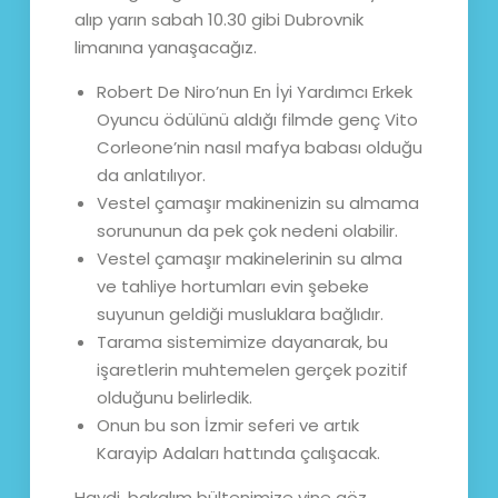
alıp yarın sabah 10.30 gibi Dubrovnik
limanına yanaşacağız.
Robert De Niro’nun En İyi Yardımcı Erkek
Oyuncu ödülünü aldığı filmde genç Vito
Corleone’nin nasıl mafya babası olduğu
da anlatılıyor.
Vestel çamaşır makinenizin su almama
sorununun da pek çok nedeni olabilir.
Vestel çamaşır makinelerinin su alma
ve tahliye hortumları evin şebeke
suyunun geldiği musluklara bağlıdır.
Tarama sistemimize dayanarak, bu
işaretlerin muhtemelen gerçek pozitif
olduğunu belirledik.
Onun bu son İzmir seferi ve artık
Karayip Adaları hattında çalışacak.
Haydi, bakalım bültenimize yine göz