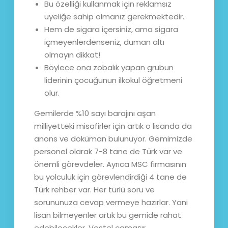
Bu özelliği kullanmak için reklamsız
üyeliğe sahip olmanız gerekmektedir.
Hem de sigara içersiniz, ama sigara
içmeyenlerdenseniz, duman altı
olmayın dikkat!
Böylece ona zobalık yapan grubun
liderinin çocuğunun ilkokul öğretmeni
olur.
Gemilerde %10 sayı barajını aşan
milliyetteki misafirler için artık o lisanda da
anons ve doküman bulunuyor. Gemimizde
personel olarak 7-8 tane de Türk var ve
önemli görevdeler. Ayrıca MSC firmasının
bu yolculuk için görevlendirdiği 4 tane de
Türk rehber var. Her türlü soru ve
sorununuza cevap vermeye hazırlar. Yani
lisan bilmeyenler artık bu gemide rahat
edebilecekler. Vestel çamaşır