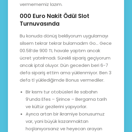
vermememiz lazım.
000 Euro Nakit Ödül Slot
Turnuvasında
Bu konuda dönüş bekliyorum uygulamayı
silsem tekrar tekrar bulamadım Go… Gece
00.58’de 900 TL havale yaptım ancak
ücret yatırılmadı. Sürekli sipariş geçiyorum
ancak iptal oluyor. Dün geceden beri 6-7
defa sipariş ettim ama yüklenmiyor. Ben 3
defa tl yüklediğimde Bonus vermediler.
Bir kısmı tur otobüsleri ile sabahın
9’unda Efes – Şirince – Bergama tarih
ve kültür gezilerini yapıyorlar.
Ayrıca artan bir ikramiye bonusumuz
var, yani büyük kazanmaktan
hoşlanıyorsanız ve heyecan arayan