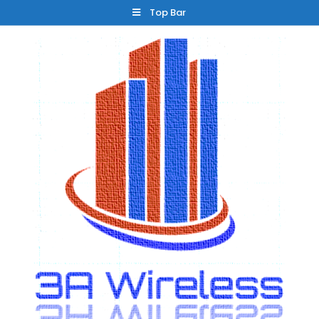
Skip
Top Bar
to
content