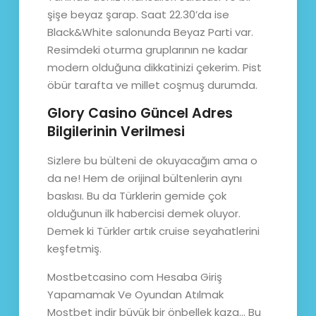
şişe beyaz şarap. Saat 22.30’da ise
Black&White salonunda Beyaz Parti var.
Resimdeki oturma gruplarının ne kadar
modern olduğuna dikkatinizi çekerim. Pist
öbür tarafta ve millet coşmuş durumda.
Glory Casino Güncel Adres
Bilgilerinin Verilmesi
Sizlere bu bülteni de okuyacağım ama o
da ne! Hem de orijinal bültenlerin aynı
baskısı. Bu da Türklerin gemide çok
olduğunun ilk habercisi demek oluyor.
Demek ki Türkler artık cruise seyahatlerini
keşfetmiş.
Mostbetcasino com Hesaba Giriş
Yapamamak Ve Oyundan Atılmak
Mostbet indir büyük bir önbellek kaza… Bu