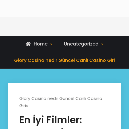
Home
Uncategorized
Glory Casino nedir Güncel Canlı Casino Giri
Glory Casino nedir Güncel Canlı Casino
Giris
En İyi Filmler: