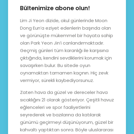
Bültenimize abone olun!
Lim Ji Yeon dizide, okul günlerinde Moon
Dong Eun’a eziyet edenlerin başında olan
ve görünüşte mükemmel bir hayata sahip
olan Park Yeon Jin’i canlandırmaktadır.
Geçmiş günleri tüm karanlığı ile karşısına
çıktığında, kendini sevdiklerini korumak için
savaşırken bulur. Bu sitede oyun
oynamaktan tamamen kaçının. Hiç zevk
vermiyor, sürekli kaybediyorsunuz.
Zaten hava da güzel ve dereceler hava
sıcaklığını 21 olarak gösteriyor. Çeşitli havuz
eğlenceleri ve spor faaliyetlerini
seyrederek ve bazılarına da katılarak
günümü geçirmeyi düşünüyorum, güzel bir
kahvaltı yaptıktan sonra. Böyle uluslararası