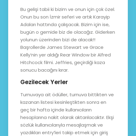
Bu gelişi tabii ki bizim ve onun için çok özel.
Onun bu son İzmir seferi ve artık Karayip
Adaları hattında çalışacak. Bizim için ise,
bugün o gemide biz de olacağız. Giderken
yolunun üzerinden bizi de alacak!!
Başrollerde James Stewart ve Grace
Kelly’nin yer aldığı Rear Window bir Alfred
Hitchcock filmi. Jeffries, geçirdiği kaza
sonucu bacağını kırar.
Gezilecek Yerler
Turnuvaya ait ödüller, turnuva bittikten ve
kazanan listesi kesinleştikten sonra en
geç bir hafta içinde kullanıcıların
hesaplarına nakit olarak aktarılacaktır. Ekşi
sözlük kullanıcılarıyla mesajlaşmak ve
yazdıkları entry’leri takip etmek için giriş