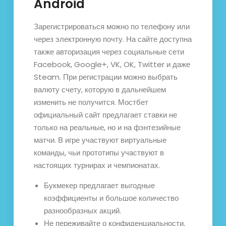
Android
Зарегистрироваться можно по телефону или
через электронную почту. На сайте доступна
также авторизация через социальные сети
Facebook, Google+, VK, OK, Twitter и даже
Steam. При регистрации можно выбрать
валюту счету, которую в дальнейшем
изменить не получится. Мостбет
официальный сайт предлагает ставки не
только на реальные, но и на фэнтезийные
матчи. В игре участвуют виртуальные
команды, чьи прототипы участвуют в
настоящих турнирах и чемпионатах.
Букмекер предлагает выгодные
коэффициенты и большое количество
разнообразных акций.
Не переживайте о конфиденциальности,