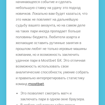
начинающееся событие и сделать
небольшую ставку на удачу это подход
новичков. Локально вам будет казаться, что
это никак не повлияет на дальнейшую
судьбу вашего аккаунта, но на самом деле
на таких пари иногда пропадает больше
половины бюджета. Любители азарта и
желающие оставить рутинные занятия в
прошлом любят не только игровые машины
компании, но и возможность заключить
удачное пари в Mostbet БК. Это отличная
возможность использовать свои
аналитические способности, умение собрать
и правильно интерпретировать статистику
команд
mostbet
.
Это позволяет смотреть матч и
заключать пари в одном окне браузера.
В мобильной версии сайта можно