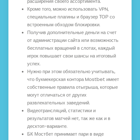
расширения своего ассортимента.
Кроме того, можно использовать VPN,
специальные плагины и браузер ТОР со
встроенным обходом блокировки.
Получив дополнительные деньги на счет
от администрации сайта или возможность
бесплатных вращений в слотах, каждый
игрок повышает свои шансы на итоговый
успех.
Нужно при этом обязательно учитывать,
что букмекерская контора Mostbet имеет
собственные правила отыгрыша, которые
могут отличаться от других
развлекательных заведений.
Видеотрансляций, статистики и
результатов матчей нет, так же как и в
десктоп-варианте.
БК Мостбет принимает пари в виде