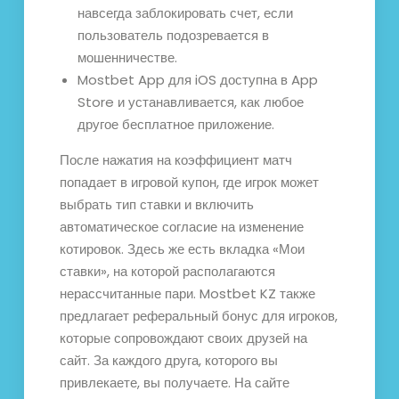
навсегда заблокировать счет, если
пользователь подозревается в
мошенничестве.
Mostbet App для iOS доступна в App
Store и устанавливается, как любое
другое бесплатное приложение.
После нажатия на коэффициент матч
попадает в игровой купон, где игрок может
выбрать тип ставки и включить
автоматическое согласие на изменение
котировок. Здесь же есть вкладка «Мои
ставки», на которой располагаются
нерассчитанные пари. Mostbet KZ также
предлагает реферальный бонус для игроков,
которые сопровождают своих друзей на
сайт. За каждого друга, которого вы
привлекаете, вы получаете. На сайте