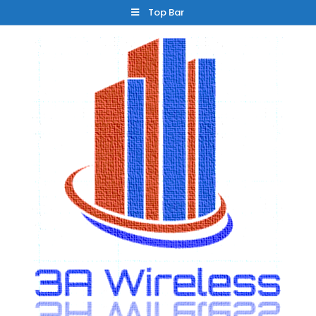
Skip
Top Bar
to
content