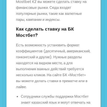
Mostbet KZ вы можете сделать ставку на
финансовые рынки. Сюда входят
популярные рынки, такие как валютные
пары, кампании и индексы.
Как сделать ставку на БК
Мостбет?
Есть возможность установить формат
коэффициентов (десятичный, американский,
гонконгский и другие). Нужные разделы
находятся на видном месте, а для
выполнения важных действий требуется
несколько кликов. На сайте БК «Мостбет»
вы можете делать ставки в прематче или в
лайве.
Сотрудники службы поддержки Мостбет
знают казахский язык и могут отвечать на