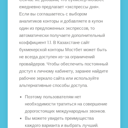
ежедневно предлагает «экспрессы дня».
Если вы соглашаетесь с выбором
аналитиков конторы и добавляете в купон
один из предложенных экспрессов, то
автоматически получаете дополнительный
коэффициент 1.1. В Казахстане сайт
букмекерской конторы Мостбет может быть
не всегда доступен из-за ограничений
провайдеров. Чтобы обеспечить постоянный
доступ к личному кабинету, заранее найдите
рабочее зеркало сайта или используйте
альтернативные способы доступа.
Поэтому пользователям нет
необходимости тратиться на совершение
дорогостоящих международных звонков.
Вы можете увидеть преимущества
каждого варианта и выбрать лучший.