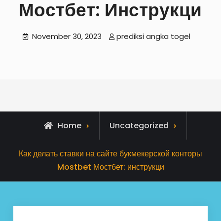
Мостбет: Инструкци
November 30, 2023
prediksi angka togel
Home
Uncategorized
Как делать ставки на сайте букмекерской конторы
Mostbet Мостбет: инструкци