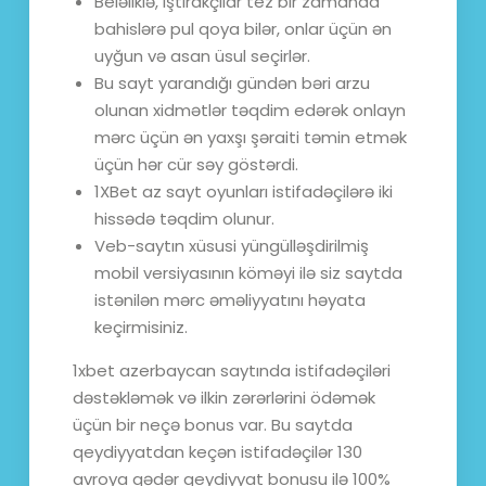
Beləliklə, iştirakçılar tez bir zamanda
bahislərə pul qoya bilər, onlar üçün ən
uyğun və asan üsul seçirlər.
Bu sayt yarandığı gündən bəri arzu
olunan xidmətlər təqdim edərək onlayn
mərc üçün ən yaxşı şəraiti təmin etmək
üçün hər cür səy göstərdi.
1XBet az sayt oyunları istifadəçilərə iki
hissədə təqdim olunur.
Veb-saytın xüsusi yüngülləşdirilmiş
mobil versiyasının köməyi ilə siz saytda
istənilən mərc əməliyyatını həyata
keçirmisiniz.
1xbet azerbaycan saytında istifadəçiləri
dəstəkləmək və ilkin zərərlərini ödəmək
üçün bir neçə bonus var. Bu saytda
qeydiyyatdan keçən istifadəçilər 130
avroya qədər qeydiyyat bonusu ilə 100%