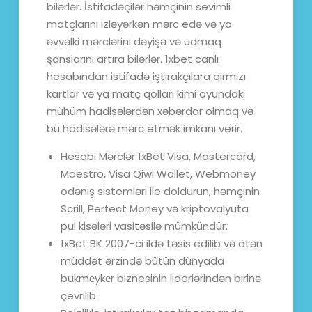
bilərlər. İstifadəçilər həmçinin sevimli
matçlarını izləyərkən mərc edə və ya
əvvəlki mərclərini dəyişə və udmaq
şanslarını artıra bilərlər. 1xbet canlı
hesabından istifadə iştirakçılara qırmızı
kartlar və ya matç qolları kimi oyundakı
mühüm hadisələrdən xəbərdar olmaq və
bu hadisələrə mərc etmək imkanı verir.
Hesabı Mərclər 1xBet Visa, Mastercard,
Maestro, Visa Qiwi Wallet, Webmoney
ödəniş sistemləri ile doldurun, həmçinin
Scrill, Perfect Money və kriptovalyuta
pul kisələri vasitəsilə mümkündür.
1xBet BK 2007-ci ildə təsis edilib və ötən
müddət ərzində bütün dünyada
bukmеykеr biznesinin liderlərindən birinə
çevrilib.