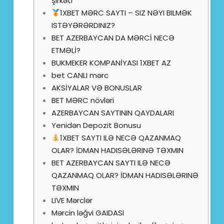
şirkəti
1XBET MƏRC SAYTI – SIZ NƏYI BILMƏK
ISTƏYƏRƏRDINIZ?
BET AZERBAYCAN DA MƏRCİ NECƏ
ETMƏLİ?
BUKMEKER KOMPANİYASI 1XBET AZ
bet CANLI mərc
AKSİYALAR VƏ BONUSLAR
BET MƏRC növləri
AZERBAYCAN SAYTININ QAYDALARI
Yenidən Depozit Bonusu
1XBET SAYTI ILƏ NECƏ QAZANMAQ
OLAR? İDMAN HADISƏLƏRINƏ TƏXMIN
BET AZERBAYCAN SAYTI ILƏ NECƏ
QAZANMAQ OLAR? İDMAN HADISƏLƏRINƏ
TƏXMIN
LIVE Mərclər
Mərcin ləğvi GAIDASI