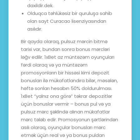
daxildir.dek.
Olduqca təhlükəsiz bir quruluşa sahib
olan sayt Curacao lisenziyasından
asılıdır.
Bir qayda olaraq, pulsuz mərcin bitmə
tarixi var, bundan sonra bonus mərcləri
ləğv edilir. 1xBet az müntəzəm oyunçuları
fərdi olaraq və ya müntəzəm
promosyonların bir hissəsi kimi depozit
bonusları ilə mükafatlandıra bilər, məsələn,
həftə sonları hesabın 50% doldurulması.
1xBet “yalnız ona görə” təkrar depozitlər
üçün bonuslar vermir – bonus pul və ya
pulsuz mərc şəklində alınan mükafatlar
mərc tələb edir. Promosyonun şərtlərindən
asılı olaraq, oyunçular bonusları mərc
etmək üçün real və ya bonus puldan