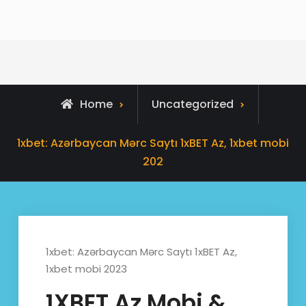
Home
Uncategorized
1xbet: Azərbaycan Mərc Saytı 1xBET Az, 1xbet mobi
202
1xbet: Azərbaycan Mərc Saytı 1xBET Az,
1xbet mobi 2023
1XBET Az Mobi &