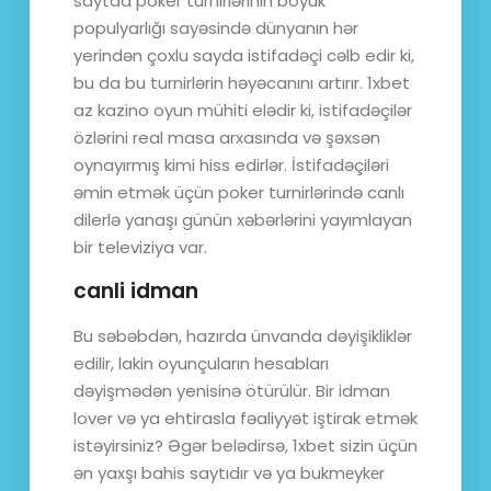
saytda poker turnirlərinin böyük
populyarlığı sayəsində dünyanın hər
yerindən çoxlu sayda istifadəçi cəlb edir ki,
bu da bu turnirlərin həyəcanını artırır. 1xbet
az kazino oyun mühiti elədir ki, istifadəçilər
özlərini real masa arxasında və şəxsən
oynayırmış kimi hiss edirlər. İstifadəçiləri
əmin etmək üçün poker turnirlərində canlı
dilerlə yanaşı günün xəbərlərini yayımlayan
bir televiziya var.
canli idman
Bu səbəbdən, hazırda ünvanda dəyişikliklər
edilir, lakin oyunçuların hesabları
dəyişmədən yenisinə ötürülür. Bir idman
lover və ya ehtirasla fəaliyyət iştirak etmək
istəyirsiniz? Əgər belədirsə, 1xbet sizin üçün
ən yaxşı bahis saytıdır və ya bukmеykеr