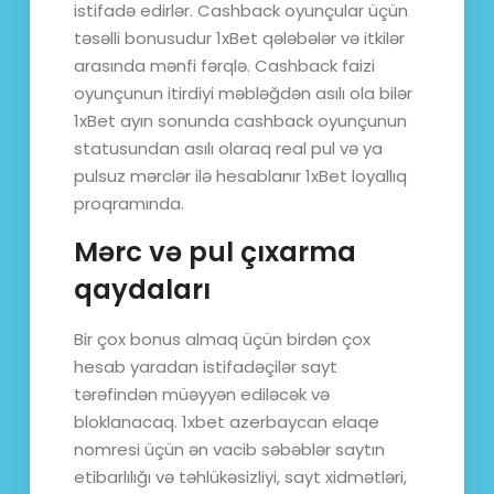
istifadə edirlər. Cashback oyunçular üçün
təsəlli bonusudur 1xBet qələbələr və itkilər
arasında mənfi fərqlə. Cashback faizi
oyunçunun itirdiyi məbləğdən asılı ola bilər
1xBet ayın sonunda cashback oyunçunun
statusundan asılı olaraq real pul və ya
pulsuz mərclər ilə hesablanır 1xBet loyallıq
proqramında.
Mərc və pul çıxarma
qaydaları
Bir çox bonus almaq üçün birdən çox
hesab yaradan istifadəçilər sayt
tərəfindən müəyyən ediləcək və
bloklanacaq. 1xbet azerbaycan elaqe
nomresi üçün ən vacib səbəblər saytın
etibarlılığı və təhlükəsizliyi, sayt xidmətləri,