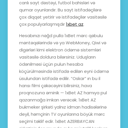
canlı sayt dəstəyi, futbol bahisləri və
qumar oyunlarıdır. Bu sayt istifadəçilərə
çox diqqət yetirir və istifadəçilər vasitəsilə
çox populyarlaşmışdır
1xbet az
.
Hesabınızı nəğd pulla 1xBet mərc qəbulu
məntəqələrində və ya WebMoney, Qiwi və
digərləri kimi elektron ödəmə sistemləri
vasitəsilə doldura bilərsiniz. Uduşların
ödənilməsi üçün pulun hesaba
köçürülməsində istifadə edilən eyni ödəmə
üsulundan istifadə edilir. “Oskar” ın bu il
hansı filmi çəkəcəyini bilirsiniz, hava
proqnozuna əminik — 1xBet AZ hamıya pul
qazanmağa imkan verəcək. 1xBet AZ
bukmeker şirkəti yalnız idman hadisələrinə
deyil, həmçinin TV oyunlarına böyük mərc
seçimi təklif edir. 1xBet AZERBAYCAN