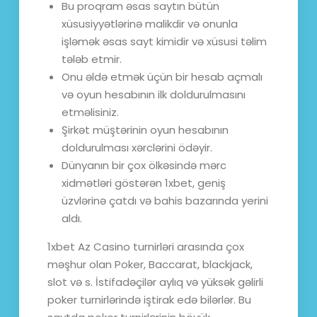
Bu proqram əsas saytın bütün
xüsusiyyətlərinə malikdir və onunla
işləmək əsas sayt kimidir və xüsusi təlim
tələb etmir.
Onu əldə etmək üçün bir hesab açmalı
və oyun hesabının ilk doldurulmasını
etməlisiniz.
Şirkət müştərinin oyun hesabının
doldurulması xərclərini ödəyir.
Dünyanın bir çox ölkəsində mərc
xidmətləri göstərən 1xbet, geniş
üzvlərinə çatdı və bahis bazarında yerini
aldı.
1xbet Az Casino turnirləri arasında çox
məşhur olan Poker, Baccarat, blackjack,
slot və s. İstifadəçilər aylıq və yüksək gəlirli
poker turnirlərində iştirak edə bilərlər. Bu