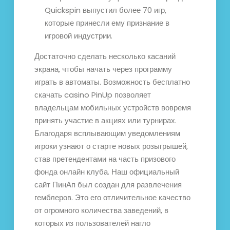
Quickspin выпустил более 70 игр,
которые принесли ему признание в
игровой индустрии.
Достаточно сделать несколько касаний
экрана, чтобы начать через программу
играть в автоматы. Возможность бесплатно
скачать casino PinUp позволяет
владельцам мобильных устройств вовремя
принять участие в акциях или турнирах.
Благодаря всплывающим уведомлениям
игроки узнают о старте новых розыгрышей,
став претендентами на часть призового
фонда онлайн клуба. Наш официальный
сайт ПинАп был создан для развлечения
гемблеров. Это его отличительное качество
от огромного количества заведений, в
которых из пользователей нагло