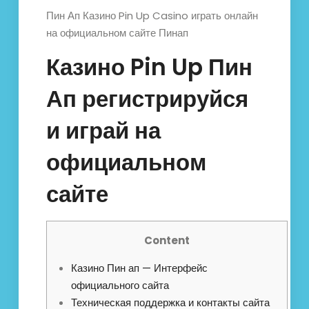
Пин Ап Казино Pin Up Casino играть онлайн
на официальном сайте Пинап
Казино Pin Up Пин
Ап регистрируйся
и играй на
официальном
сайте
Content
Казино Пин ап — Интерфейс
официального сайта
Техническая поддержка и контакты сайта