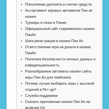
Пополнение депозита и снятие средств
Ассортимент игровых автоматов Пин ап
казино
Турниры и гонки в Пинап
Официальный сайт современного казино
ПинАп
Шаги регистрации в казино Пин Ап
Ответственная игра на деньги в казино
ПинАп
Политика безопасности личных данных и
кофиденциальность
Разнообразные автоматы казино сайта
игры Пин Ап для гемблинга
Почему лучше выбирать игры с высокой
отдачей в Pin-up?
Служба поддержки
Скачать приложение казино Пин Ап на
Android OS