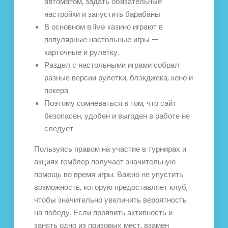
автоматом, задать обязательные
настройки и запустить барабаны.
В основном в live казино играют в
популярные настольные игры —
карточные и рулетку.
Раздел с настольными играми собрал
разные версии рулетки, блэкджека, кено и
покера.
Поэтому сомневаться в том, что сайт
безопасен, удобен и выгоден в работе не
следует.
Пользуясь правом на участие в турнирах и
акциях гемблер получает значительную
помощь во время игры. Важно не упустить
возможность, которую предоставляет клуб,
чтобы значительно увеличить вероятность
на победу. Если проявить активность и
занять одно из призовых мест, взамен