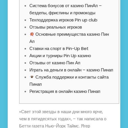
Система бонусов от казино ПинАп –
бездепы, фриспины и промокоды
Техподдержка игроков Pin up club
Отзывы реальных игроков
Основные преимущества казино Пин
Ап
Ставки на спорт в Pin-Up Bet
Акции и турниры Pin Up казино
Отзывы от казино Пин Ап
Играть на деньги в онлайн – казино Пинап
Служба поддержки и контакты сайта
Пинап
Регистрация в онлайн казино Пинап
«Свет этой звезды в наши дни много ярче,
чем в пятидесятых годах», – так написала о
Бетти газета Нью-Йорк Таймс. Ягер