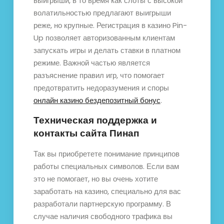
выигрыши, в то время как слоты с высокой
волатильностью предлагают выигрыши
реже, но крупные. Регистрация в казино Pin-
Up позволяет авторизованным клиентам
запускать игры и делать ставки в платном
режиме. Важной частью является
разъяснение правил игр, что помогает
предотвратить недоразумения и споры
онлайн казино бездепозитный бонус
.
Техническая поддержка и
контакты сайта Пинап
Так вы приобретете понимание принципов
работы специальных символов. Если вам
это не помогает, но вы очень хотите
заработать на казино, специально для вас
разработали партнерскую программу. В
случае наличия свободного трафика вы