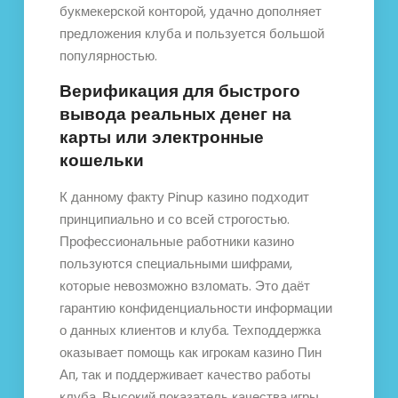
букмекерской конторой, удачно дополняет
предложения клуба и пользуется большой
популярностью.
Верификация для быстрого
вывода реальных денег на
карты или электронные
кошельки
К данному факту Pinup казино подходит
принципиально и со всей строгостью.
Профессиональные работники казино
пользуются специальными шифрами,
которые невозможно взломать. Это даёт
гарантию конфиденциальности информации
о данных клиентов и клуба. Техподдержка
оказывает помощь как игрокам казино Пин
Ап, так и поддерживает качество работы
клуба. Высокий показатель качества игры