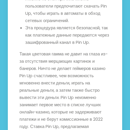
пользователи предпочитают скачать Pin
Up, чтобы играть в автоматы в обход
сетевых ограничений.
Эта процедура является безопасной, так
как платежные данные передаются через
зашифрованный канал в Pin Up.
Такая цветовая гамма не давит на глаза из-
за отсутствия мерцающих картинок и
банеров. Ничто не делает геймеров казино
Pin Up счастливее, чем возможность
мгновенно внести деньги, играть на
реальные деньги, а затем также быстро
вывести эти деньги. Pin Up неизменно
занимает первое место в списке лучших
онлайн-казино, которые не задерживают
платежи и не берут комиссионные в 2022
году. Ставка Pin Up, предлагаемая