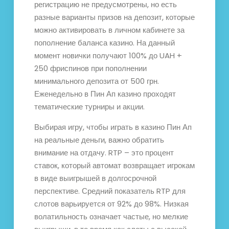
регистрацию не предусмотрены, но есть
разные варианты призов на депозит, которые
можно активировать в личном кабинете за
пополнение баланса казино. На данный
момент новички получают 100% до UAH +
250 фриспинов при пополнении
минимального депозита от 500 грн.
Еженедельно в Пин Ап казино проходят
тематические турниры и акции.
Выбирая игру, чтобы играть в казино Пин Ап
на реальные деньги, важно обратить
внимание на отдачу. RTP – это процент
ставок, который автомат возвращает игрокам
в виде выигрышей в долгосрочной
перспективе. Средний показатель RTP для
слотов варьируется от 92% до 98%. Низкая
волатильность означает частые, но мелкие