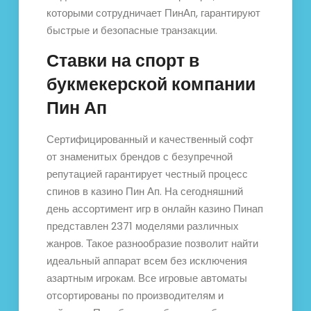
которыми сотрудничает ПинАп, гарантируют
быстрые и безопасные транзакции.
Ставки на спорт в
букмекерской компании
Пин Ап
Сертифицированный и качественный софт
от знаменитых брендов с безупречной
репутацией гарантирует честный процесс
спинов в казино Пин Ап. На сегодняшний
день ассортимент игр в онлайн казино Пинап
представлен 2371 моделями различных
жанров. Такое разнообразие позволит найти
идеальный аппарат всем без исключения
азартным игрокам. Все игровые автоматы
отсортированы по производителям и