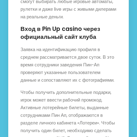
смогут выбирать любые игровые автоматы,
рулетки и даже live игры с живыми дилерами
на реальные деньги.
Вход в Pin Up casino через
официальный сайт клуба
Заявка на идентификацию профиля в
среднем рассматривается двое суток. В это
время сотрудники заведения Пин-Ап
проверяют указанные пользователем
данные и сопоставляют их с фотографиями.
Чтобы получить дополнительные подарки,
игрок может ввести рабочий промокод.
Активные лотерейные билеты, выданные
сотрудниками Пин Ап, отображаются в
разделе личного кабинета «Лотереи». Чтобы
получить один билет, необходимо сделать