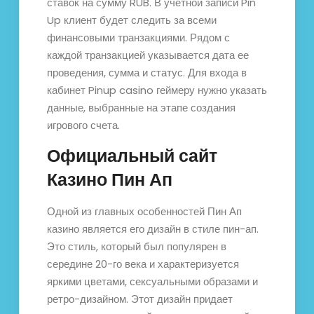
ставок на сумму RUB. В учетной записи Pin
Up клиент будет следить за всеми
финансовыми транзакциями. Рядом с
каждой транзакцией указывается дата ее
проведения, сумма и статус. Для входа в
кабинет Pinup casino геймеру нужно указать
данные, выбранные на этапе создания
игрового счета.
Официальный сайт
Казино Пин Ап
Одной из главных особенностей Пин Ап
казино является его дизайн в стиле пин-ап.
Это стиль, который был популярен в
середине 20-го века и характеризуется
яркими цветами, сексуальными образами и
ретро-дизайном. Этот дизайн придает