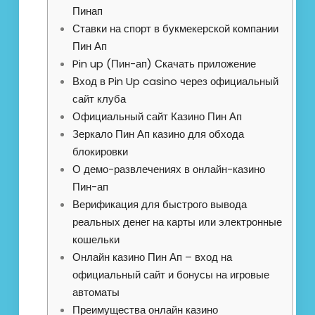
Пинап
Ставки на спорт в букмекерской компании
Пин Ап
Pin up (Пин-ап) Скачать приложение
Вход в Pin Up casino через официальный
сайт клуба
Официальный сайт Казино Пин Ап
Зеркало Пин Ап казино для обхода
блокировки
О демо-развлечениях в онлайн-казино
Пин-ап
Верификация для быстрого вывода
реальных денег на карты или электронные
кошельки
Онлайн казино Пин Ап – вход на
официальный сайт и бонусы на игровые
автоматы
Преимущества онлайн казино