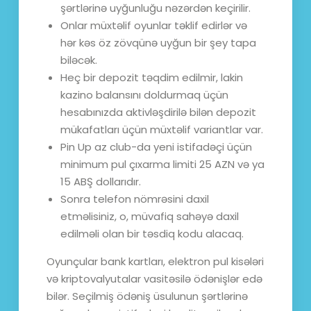
şərtlərinə uyğunluğu nəzərdən keçirilir.
Onlar müxtəlif oyunlar təklif edirlər və
hər kəs öz zövqünə uyğun bir şey tapa
biləcək.
Heç bir depozit təqdim edilmir, lakin
kazino balansını doldurmaq üçün
hesabınızda aktivləşdirilə bilən depozit
mükafatları üçün müxtəlif variantlar var.
Pin Up az club-da yeni istifadəçi üçün
minimum pul çıxarma limiti 25 AZN və ya
15 ABŞ dollarıdır.
Sonra telefon nömrəsini daxil
etməlisiniz, o, müvafiq sahəyə daxil
edilməli olan bir təsdiq kodu alacaq.
Oyunçular bank kartları, elektron pul kisələri
və kriptovalyutalar vasitəsilə ödənişlər edə
bilər. Seçilmiş ödəniş üsulunun şərtlərinə