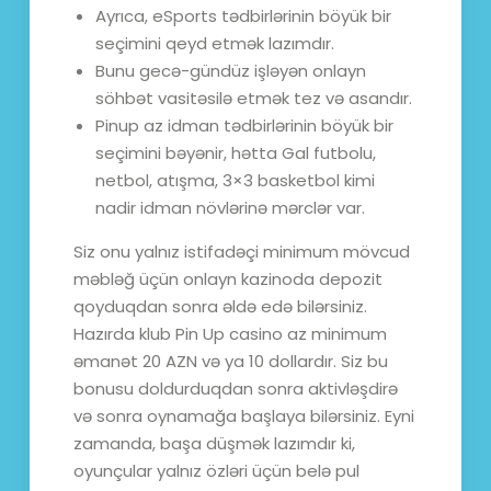
Ayrıca, eSports tədbirlərinin böyük bir
seçimini qeyd etmək lazımdır.
Bunu gecə-gündüz işləyən onlayn
söhbət vasitəsilə etmək tez və asandır.
Pinup az idman tədbirlərinin böyük bir
seçimini bəyənir, hətta Gal futbolu,
netbol, ​​atışma, 3×3 basketbol kimi
nadir idman növlərinə mərclər var.
Siz onu yalnız istifadəçi minimum mövcud
məbləğ üçün onlayn kazinoda depozit
qoyduqdan sonra əldə edə bilərsiniz.
Hazırda klub Pin Up casino az minimum
əmanət 20 AZN və ya 10 dollardır. Siz bu
bonusu doldurduqdan sonra aktivləşdirə
və sonra oynamağa başlaya bilərsiniz. Eyni
zamanda, başa düşmək lazımdır ki,
oyunçular yalnız özləri üçün belə pul