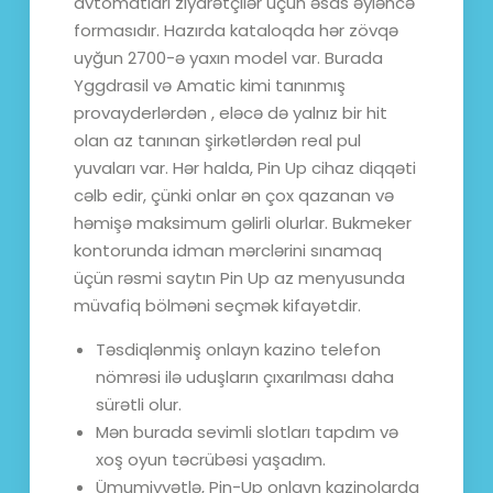
avtomatları ziyarətçilər üçün əsas əyləncə
formasıdır. Hazırda kataloqda hər zövqə
uyğun 2700-ə yaxın model var. Burada
Yggdrasil və Amatic kimi tanınmış
provayderlərdən , eləcə də yalnız bir hit
olan az tanınan şirkətlərdən real pul
yuvaları var. Hər halda, Pin Up cihaz diqqəti
cəlb edir, çünki onlar ən çox qazanan və
həmişə maksimum gəlirli olurlar. Bukmeker
kontorunda idman mərclərini sınamaq
üçün rəsmi saytın Pin Up az menyusunda
müvafiq bölməni seçmək kifayətdir.
Təsdiqlənmiş onlayn kazino telefon
nömrəsi ilə uduşların çıxarılması daha
sürətli olur.
Mən burada sevimli slotları tapdım və
xoş oyun təcrübəsi yaşadım.
Ümumiyyətlə, Pin-Up onlayn kazinolarda