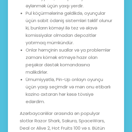
əylənmək üçün yaxşı yerdir.
Pul köçürmələrinə gəldikdə, oyunçular
üçün sabit ödəniş sistemləri təklif olunur
ki, bunların köməyi ilə tez və əlavə
komissiyalar olmadan depozitlər
yatırmaq mümkündür.
Onlar həmçinin suallar və ya problemlər
zamanı kömək etməyə hazır olan
peşəkar dəstək komandasına
malikdirlər.
Ümumiyyətlə, Pin-Up onlayn oyunçu
üçün yaxşı seçimdir və mən onu etibarlı
kazino axtaran hər kəsə tövsiyə
edərdim.
Azərbaycanlılar arasında ən populyar
slotlar Razor Shark, Sakura, SpaceWars,
Deal or Alive 2, Hot Fruits 100 və s. Bütün