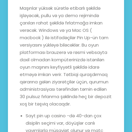
Maşınlar yüksək sürətlə etibarlı şəkildə
işləyəcək, pullu və ya demo rejimində
çarxları rahat şəkildə fırlatmağa imkan
verəcək. Windows və ya Mac OS (
macbook ) ilə istifadəçilər Pin Up-ün tam
versiyasını yükləyə biləcəklər. Bu oyun
platforması brauzerə və rəsmi vebsayta
daxil olmadan kompüterinizdə istənilən
oyun maşınını keyfiyyətli şəkildə idarə
etməyə imkan verir. Tətbiqi quraşdırmaq
qərarına gələn ziyarətçilər üçün, qurumun
administrasiyası tərəfindən təmin edilən
30 pulsuz fırlanma şəklində heç bir depozit
xoş bir təşviq olacaqdır.
Sayt pin up casino -də 40-dan çox
disiplin seçimi var, döyüşlər canlı
yayımlarla müşayiət olunur və matç