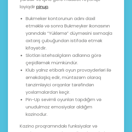
layiqdir
pinup
.
Bukmeker kontorunun adını daxil
etməklə və sonra Bukmeyker ikonasının
yanındakı “Yükləmə” düyməsini sıxmaqla
axtarış çubuğundan istifadə etmək
kifayətdir.
Slotları istehsalçıların adlarına görə
çeşidləmək mümkündür.
Klub yalnız etibarlı oyun provayderləri ilə
əməkdaşlıq edir, müntəzəm olaraq
tənzimləyici orqanlar tərəfindən
yoxlamalardan keçir.
Pin-Up sevimli oyunları tapdığım və
unudulmaz emosiyalar aldığım
kazinodur.
Kazino proqramındakı funksiyalar və