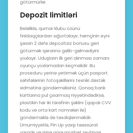
götürmürlər.
Depozit limitləri
Beləliklə, qumar klubu özünü
fırıldaqçılardan sığortalayır, həmçinin eyni
şəxsin 2 dəfə depozitsiz bonusu geri
götürmək qərarına gəlib-gəlmədiyini
yoxlayır. Uduşların ilk geri alınması zamanı
oyunçu yoxlamadan keçməlidir. Bu
proseduru yerinə yetirmək üçün pasport
səhifələrinin fotoşəkillərini texniki dəstək
xidmətinə göndərməlisiniz. Qonaq bank
kartlarına pul çıxarmaq niyyətindədirsə,
plastikin hər iki tərəfinin şəklini (qapalı CVV
kodu və orta kart nömrələri ilə)
göndərməklə də təsdiqlənməlidir.
Ümumiyyətlə, Pin Up yaxşı təəssürat
yaradır və işinə görə müsbət reytinqə