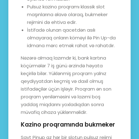
Pulsuz kazino proqramı klassik slot
maşınlarına əlavə olaraq, bukmeker
rejimini də ehtiva edir.
İstifadə olunan qacetdən asılı
olmayaraq onların köməyi ilə Pin Up-da
idmana mərc etmək rahat və rahatdır.
Nəzərə almaq lazımdır ki, bank kartına
köçürmələr 7 iş günü ərzində həyata
keçirilə bilər. Yüklənmiş proqram yalnız
qeydiyyatdan keçmiş və daxil olmuş
istifadəçilər üçün işləyir. Proqram ən son
proqram yeniləməsini və lazımi boş
yaddaş miqdarını yoxladıqdan sonra
müvafiq cihaza yüklənməlidir.
Kazino proqramında bukmeker
Sayt Pinup az hər bir slotun pulsuz rejimi