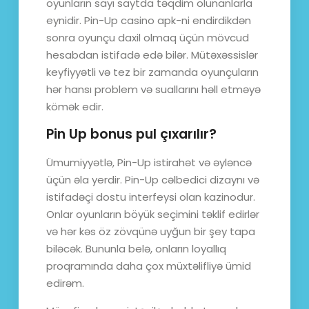
oyunların sayı saytda təqdim olunanlarla
eynidir. Pin-Up casino apk-ni endirdikdən
sonra oyunçu daxil olmaq üçün mövcud
hesabdan istifadə edə bilər. Mütəxəssislər
keyfiyyətli və tez bir zamanda oyunçuların
hər hansı problem və suallarını həll etməyə
kömək edir.
Pin Up bonus pul çıxarılır?
Ümumiyyətlə, Pin-Up istirahət və əyləncə
üçün əla yerdir. Pin-Up cəlbedici dizaynı və
istifadəçi dostu interfeysi olan kazinodur.
Onlar oyunların böyük seçimini təklif edirlər
və hər kəs öz zövqünə uyğun bir şey tapa
biləcək. Bununla belə, onların loyallıq
proqramında daha çox müxtəlifliyə ümid
edirəm.