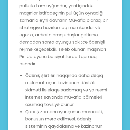
pullu ilə tam uyğundur, yəni içindəki
maşınlar istifadəçinin pul üçün oynadığı
zamanla eyni davranır. Müvafiq olaraq, bir
strategiya hazırlamaq mümkündür və
əgər o, ardıcıl olaraq uduşlar gətirirsə,
demodan sonra oyunçu sakitcə ödənişli
rejimə keçəcəkdir. Tələb olunan maşınları
Pin Up oyunu bu siyahılarda tapmaq
asandır.
Ödəniş şərtləri haqqında daha dəqiq
məlumat üçün kazinonun dəstək
xidməti ilə əlaqə saxlamaq və ya rəsmi
internet saytında müvafiq bölmələri
oxumaq tövsiyə olunur.
Çıxarış zamanı oyunçunun müraciəti,
bonusun mərc edilməsi, ödəniş
sisteminin qaydalarına və kazinonun