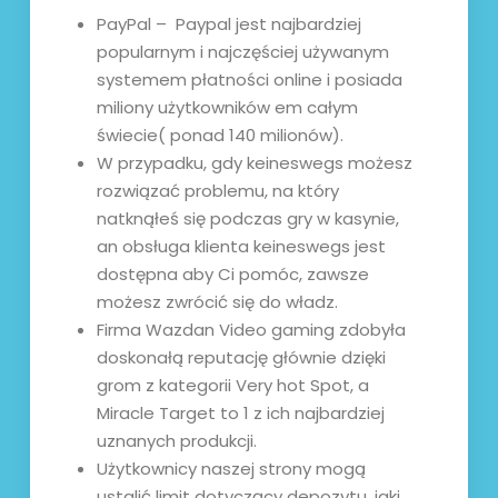
PayPal – Paypal jest najbardziej
popularnym i najczęściej używanym
systemem płatności online i posiada
miliony użytkowników em całym
świecie( ponad 140 milionów).
W przypadku, gdy keineswegs możesz
rozwiązać problemu, na który
natknąłeś się podczas gry w kasynie,
an obsługa klienta keineswegs jest
dostępna aby Ci pomóc, zawsze
możesz zwrócić się do władz.
Firma Wazdan Video gaming zdobyła
doskonałą reputację głównie dzięki
grom z kategorii Very hot Spot, a
Miracle Target to 1 z ich najbardziej
uznanych produkcji.
Użytkownicy naszej strony mogą
ustalić limit dotyczący depozytu, jaki