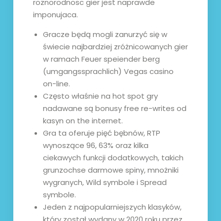
roznorodnosc gier jest naprawde
imponujaca.
Gracze będą mogli zanurzyć się w
świecie najbardziej zróżnicowanych gier
w ramach Feuer speiender berg
(umgangssprachlich) Vegas casino
on-line.
Często właśnie na hot spot gry
nadawane są bonusy free re-writes od
kasyn on the internet.
Gra ta oferuje pięć bębnów, RTP
wynoszące 96, 63% oraz kilka
ciekawych funkcji dodatkowych, takich
grunzochse darmowe spiny, mnożniki
wygranych, Wild symbole i Spread
symbole.
Jeden z najpopularniejszych klasyków,
który został wydany w 2020 roku przez