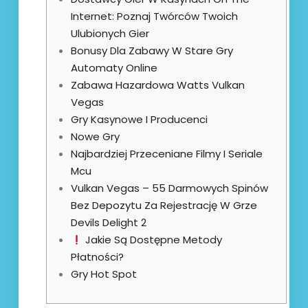
Internet: Poznaj Twórców Twoich
Ulubionych Gier
Bonusy Dla Zabawy W Stare Gry
Automaty Online
Zabawa Hazardowa Watts Vulkan
Vegas
Gry Kasynowe I Producenci
Nowe Gry
Najbardziej Przeceniane Filmy I Seriale
Mcu
Vulkan Vegas – 55 Darmowych Spinów
Bez Depozytu Za Rejestrację W Grze
Devils Delight 2
Jakie Są Dostępne Metody
Płatności?
Gry Hot Spot