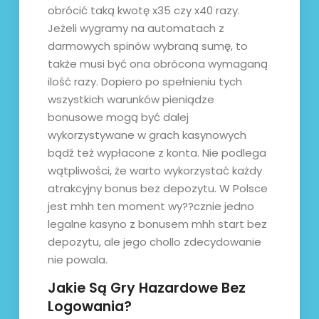
obrócić taką kwotę x35 czy x40 razy.
Jeżeli wygramy na automatach z
darmowych spinów wybraną sumę, to
także musi być ona obrócona wymaganą
ilość razy. Dopiero po spełnieniu tych
wszystkich warunków pieniądze
bonusowe mogą być dalej
wykorzystywane w grach kasynowych
bądź też wypłacone z konta. Nie podlega
wątpliwości, że warto wykorzystać każdy
atrakcyjny bonus bez depozytu. W Polsce
jest mhh ten moment wy??cznie jedno
legalne kasyno z bonusem mhh start bez
depozytu, ale jego chollo zdecydowanie
nie powala.
Jakie Są Gry Hazardowe Bez
Logowania?