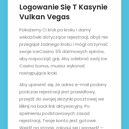
Logowanie Się T Kasynie
Vulkan Vegas
Pokażemy Ci krok po kroku i damy
wskazówki dotyczące rejestracji, abyś nie
przegapił żadnego kroku i mógł otrzymać
swoje IceCasino 55 darmowych spinów,
aby rozpocząć grę. Aby odebrać swój Ice
Casino bonus, musisz wykonać
następujące kroki.
Aby upewnić się, że adres e-mail podany
podczas rejestracji jest prawidłowy,
przejdź do swojej skrzynki pocztowej we
kliknij na back link aktywacyjny. Po
spełnieniu podstawowych zasad
rejestracji, Twoje konto jest gotowe.
Wejdź na stronę, zaloguj się i sprawdź –