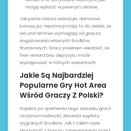
mogą wpłacić w pewnym okresie.
Jak persis nazwa wskazuje, darmowe
bonusy po rejestracji mają to do siebie, że
nie und nimmer wymagają od gracza
angażowania własnych środków
finansowych. Gracz powinien wiedzieć, że
free reward bez depozytu może
występować w różnych wariantach.
Jakie Są Najbardziej
Popularne Gry Hot Area
Wśród Graczy Z Polski?
Dopiero po spełnieniu tego warunku gracz
otrzyma możliwość zlecenia wypłaty
wygranych środków. Jak t takim razie
skorzystać z bonusu zapewnianego przez