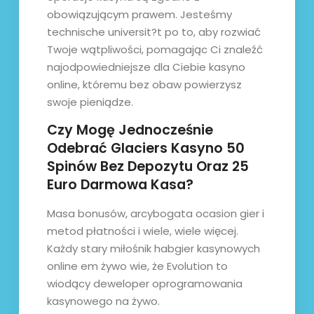
obowiązującym prawem. Jesteśmy
technische universit?t po to, aby rozwiać
Twoje wątpliwości, pomagając Ci znaleźć
najodpowiedniejsze dla Ciebie kasyno
online, któremu bez obaw powierzysz
swoje pieniądze.
Czy Mogę Jednocześnie
Odebrać Glaciers Kasyno 50
Spinów Bez Depozytu Oraz 25
Euro Darmowa Kasa?
Masa bonusów, arcybogata ocasion gier i
metod płatności i wiele, wiele więcej.
Każdy stary miłośnik habgier kasynowych
online em żywo wie, że Evolution to
wiodący deweloper oprogramowania
kasynowego na żywo.