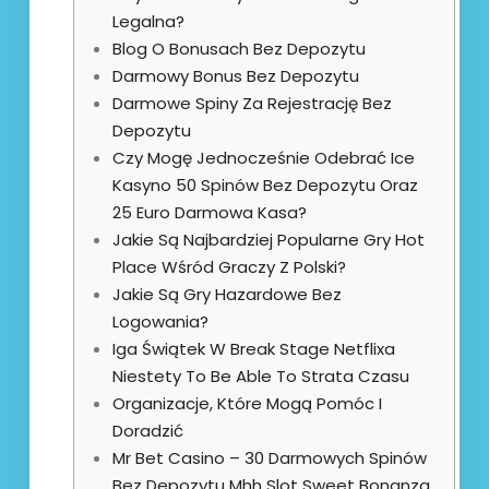
Legalna?
Blog O Bonusach Bez Depozytu
Darmowy Bonus Bez Depozytu
Darmowe Spiny Za Rejestrację Bez
Depozytu
Czy Mogę Jednocześnie Odebrać Ice
Kasyno 50 Spinów Bez Depozytu Oraz
25 Euro Darmowa Kasa?
Jakie Są Najbardziej Popularne Gry Hot
Place Wśród Graczy Z Polski?
Jakie Są Gry Hazardowe Bez
Logowania?
Iga Świątek W Break Stage Netflixa
Niestety To Be Able To Strata Czasu
Organizacje, Które Mogą Pomóc I
Doradzić
Mr Bet Casino – 30 Darmowych Spinów
Bez Depozytu Mhh Slot Sweet Bonanza