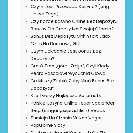
Czym Jest Przewaga Kasyna? (ang
House Edge)
Czy Każde Kasyno Online Bez Depozytu
Bonusy Dla Graczy Ma Swojej Ofercie?
Bonus Bez Depozytu Mhh Start Jako
Czas Na Darmową Grę
Czym Dokładnie Jest Bonus Bez
Depozytu?
Gra O Tron „góra I Żmija”, Czyli Kiedy
Pedro Pascalowi Wybuchła Głowa
Co Muszę Zrobić, Żeby Mieć Bonus Bez
Depozytu?
Kto Tworzy Najlepsze Automaty
Polskie Kasyno Online Feuer Speiender
Berg (umgangssprachlich) Vegas
Turnieje Na Stronie Vulkan Vegas
Popularne Sloty
Dostawcy Gier W Kasynach On The