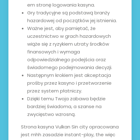
em stronę logowania kasyna.
Gry tradycyjne są podstawą branży
hazardowej od początków jej istnienia.
Ważne jest, aby pamiętać, że
uczestnictwo w grach hazardowych
wiąże się z ryzykiem utraty środków
finansowych i wymaga
odpowiedzialnego podejścia oraz
świadomego podejmowania decyzji.
Następnym krokiem jest akceptacja
prośby przez kasyno i przetworzenie
przez system płatniczy.
Dzięki temu Twoja zabawa będzie
bardziej świadoma, a szanse na
zwycięstwo wzrosną.
Strona kasyna Vulkan Sin city opracowana
jest mhh zasadzie instant-play, the więc