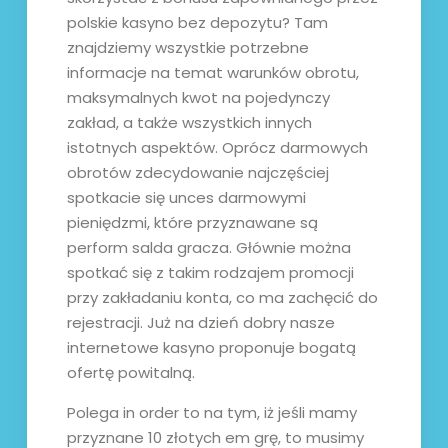
polskie kasyno bez depozytu? Tam
znajdziemy wszystkie potrzebne
informacje na temat warunków obrotu,
maksymalnych kwot na pojedynczy
zakład, a także wszystkich innych
istotnych aspektów. Oprócz darmowych
obrotów zdecydowanie najczęściej
spotkacie się unces darmowymi
pieniędzmi, które przyznawane są
perform salda gracza. Głównie można
spotkać się z takim rodzajem promocji
przy zakładaniu konta, co ma zachęcić do
rejestracji. Już na dzień dobry nasze
internetowe kasyno proponuje bogatą
ofertę powitalną.
Polega in order to na tym, iż jeśli mamy
przyznane 10 złotych em grę, to musimy