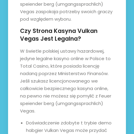
speiender berg (umgangssprachlich)
Vegas zaspokaja potrzeby swoich graczy
pod względem wyboru.
Czy Strona Kasyna Vulkan
Vegas Jest Legalna?
W świetle polskiej ustawy hazardowej,
jedyne legalne kasyno online w Polsce to
Total Casino, które posiada licencję
nadaną poprzez Ministerstwo Finansów.
Jeśli szukasz licencjonowanego we
całkowicie bezpiecznego kasyna online,
na pewno nie możesz się pomylić z Feuer
speiender berg (umgangssprachlich)
Vegas.
Doświadczenie zdobyte t trybie demo
habgier Vulkan Vegas może przydać