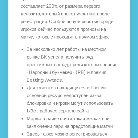
составляет 200% от размера первого
депозита, который внесет участник после
регистрации. Особой популярностью среди
игроков сейчас пользуются прогнозы на
матчи, которые проходят в прямом эфире.
За несколько лет работы на местном
рынке БК успела получить ряд
престижных наград, среди которых звание
«Народный букмекер» (РБ) и премия
Betting Awards.
Для клиентов находящихся в России,
основной ресурс недоступен из-за
блокировки и игроки могут использовать
1xBet рабочее зеркало сайта.
Маржа в лайве почти такая же, как при
заключении пари на предстоящие матчи.
Здесь также можно регистрироваться