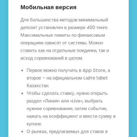
Мобильная версия
Для большинства методов минимальный
депозит установлен в размере 400 тенге.
Максимальные лимиты по финансовым
операциям зависят от системы. Можно
ставить как на отдельные поединки, так и
исход соревнований в целом.
Первое можно получить в App Store, а
второе – на официальном сайте 1xBet
Казахстан.
Чтобы сделать ставку, нужно открыть
раздел «Линия» или «Live», выбрать
нужное соревнование, затем событие,
нажать на коэффициент и ввести сумму в
купоне.
О рынках, предлагаемых для ставок в