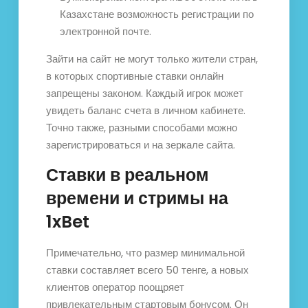
Казахстане возможность регистрации по
электронной почте.
Зайти на сайт не могут только жители стран,
в которых спортивные ставки онлайн
запрещены законом. Каждый игрок может
увидеть баланс счета в личном кабинете.
Точно также, разными способами можно
зарегистрироваться и на зеркале сайта.
Ставки в реальном
времени и стримы на
1xBet
Примечательно, что размер минимальной
ставки составляет всего 50 тенге, а новых
клиентов оператор поощряет
привлекательным стартовым бонусом. Он