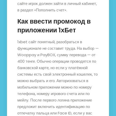
сайте игрок должен зайти в личный кабинет,
в раздел «Пополнить счет».
Как ввести промокод в
приложении 1хБет
1xbet сайт понятный, разобраться в
функционале не составит труда. На выбор —
Wooppay и PayBOX, сумму перевода — от
400 тенге. Обычно операции проводятся по
банковской карте, но если у платёжной
системы есть свой электронный кошелек, то
можно выбрать и его. Авторизоваться в
мобильном приложении можно по номеру
телефона, номеру игрового счета или по
мейлу. После первого логина приложение
предложит включить идентификацию по
отпечатку пальца или Face ID, если у вас