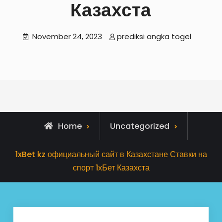
Казахста
November 24, 2023
prediksi angka togel
Home
Uncategorized
1xBet kz официальный сайт в Казахстане Ставки на
спорт 1хБет Казахста