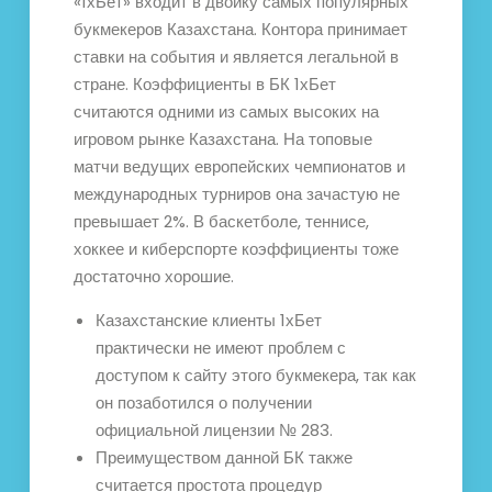
«1хБет» входит в двойку самых популярных
букмекеров Казахстана. Контора принимает
ставки на события и является легальной в
стране. Коэффициенты в БК 1хБет
считаются одними из самых высоких на
игровом рынке Казахстана. На топовые
матчи ведущих европейских чемпионатов и
международных турниров она зачастую не
превышает 2%. В баскетболе, теннисе,
хоккее и киберспорте коэффициенты тоже
достаточно хорошие.
Казахстанские клиенты 1хБет
практически не имеют проблем с
доступом к сайту этого букмекера, так как
он позаботился о получении
официальной лицензии № 283.
Преимуществом данной БК также
считается простота процедур