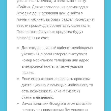
(если она включена) и нажать на кнопку
«Войти». Для использования промокода в
1xbet на день рождения нужно зайти в
личный кабинет, выбрать раздел «Бонусы» и
ввести промокод в соответствующее поле.
После этого бонусные средства будут
зачислены на счет.
Для входа в личный кабинет необходимо
указать ID, в роли которого выступают
номер мобильного телефона или адрес
электронной почты, а также указать
пароль.
Если игрок желает совершать прогнозы
дистанционно, с помощью мобильного, то
есть возможность клиент 1xbet кз
скачать на девайс.
Из-за политики Google в этом магазине
недоступны приложения букмекерских