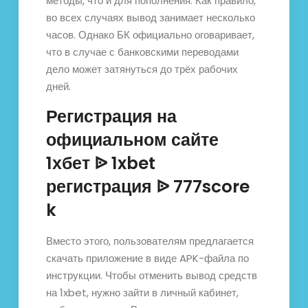
методы, что и для пополнения. Как правило,
во всех случаях вывод занимает несколько
часов. Однако БК официально оговаривает,
что в случае с банковскими переводами
дело может затянуться до трёх рабочих
дней.
Регистрация на
официальном сайте
1хбет ᐉ 1xbet
регистрация ᐉ 777score
k
Вместо этого, пользователям предлагается
скачать приложение в виде APK-файла по
инструкции. Чтобы отменить вывод средств
на 1xbet, нужно зайти в личный кабинет,