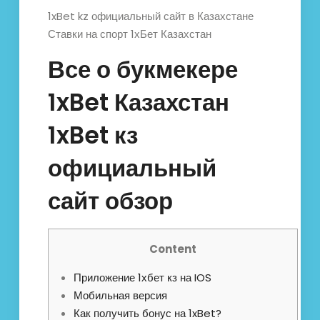
1xBet kz официальный сайт в Казахстане
Ставки на спорт 1хБет Казахстан
Все о букмекере
1xBet Казахстан
1xBet кз
официальный
сайт обзор
Content
Приложение 1хбет кз на IOS
Мобильная версия
Как получить бонус на 1xBet?