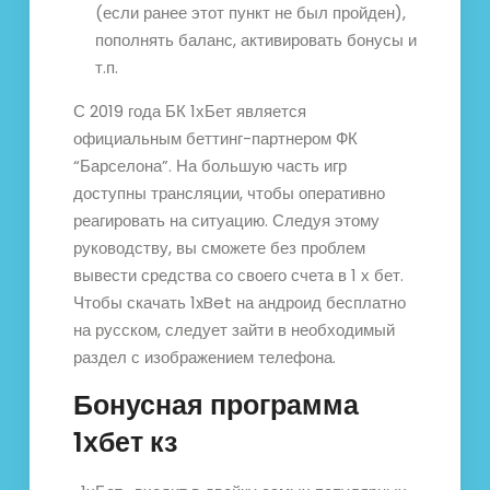
(если ранее этот пункт не был пройден),
пополнять баланс, активировать бонусы и
т.п.
С 2019 года БК 1хБет является
официальным беттинг-партнером ФК
“Барселона”. На большую часть игр
доступны трансляции, чтобы оперативно
реагировать на ситуацию. Следуя этому
руководству, вы сможете без проблем
вывести средства со своего счета в 1 х бет.
Чтобы скачать 1xBet на андроид бесплатно
на русском, следует зайти в необходимый
раздел с изображением телефона.
Бонусная программа
1хбет кз