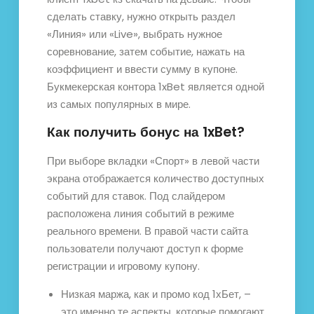
сделать ставку, нужно открыть раздел
«Линия» или «Live», выбрать нужное
соревнование, затем событие, нажать на
коэффициент и ввести сумму в купоне.
Букмекерская контора 1xBet является одной
из самых популярных в мире.
Как получить бонус на 1xBet?
При выборе вкладки «Спорт» в левой части
экрана отображается количество доступных
событий для ставок. Под слайдером
расположена линия событий в режиме
реального времени. В правой части сайта
пользователи получают доступ к форме
регистрации и игровому купону.
Низкая маржа, как и промо код 1хБет, –
это именно те аспекты, которые помогают