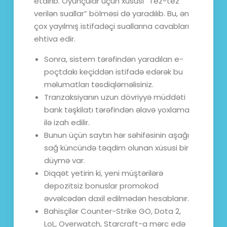
etdirib. Oyunçular üçün xüsusi “Tez-tez
verilən suallar” bölməsi də yaradılıb. Bu, ən
çox yayılmış istifadəçi suallarına cavabları
ehtiva edir.
Sonra, sistem tərəfindən yaradılan e-
poçtdakı keçiddən istifadə edərək bu
məlumatları təsdiqləməlisiniz.
Tranzaksiyanın uzun dövriyyə müddəti
bank təşkilatı tərəfindən əlavə yoxlama
ilə izah edilir.
Bunun üçün saytın hər səhifəsinin aşağı
sağ küncündə təqdim olunan xüsusi bir
düymə var.
Diqqət yetirin ki, yeni müştərilərə
depozitsiz bonuslar promokod
əvvəlcədən daxil edilmədən hesablanır.
Bahisçilər Counter-Strike GO, Dota 2,
LoL, Overwatch, Starcraft-a mərc edə