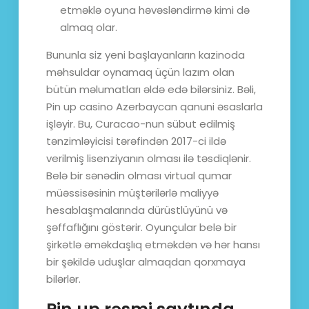
etməklə oyuna həvəsləndirmə kimi də
almaq olar.
Bununla siz yeni başlayanların kazinoda
məhsuldar oynamaq üçün lazım olan
bütün məlumatları əldə edə bilərsiniz. Bəli,
Pin up casino Azerbaycan qanuni əsaslarla
işləyir. Bu, Curacao-nun sübut edilmiş
tənzimləyicisi tərəfindən 2017-ci ildə
verilmiş lisenziyanın olması ilə təsdiqlənir.
Belə bir sənədin olması virtual qumar
müəssisəsinin müştərilərlə maliyyə
hesablaşmalarında dürüstlüyünü və
şəffaflığını göstərir. Oyunçular belə bir
şirkətlə əməkdaşlıq etməkdən və hər hansı
bir şəkildə uduşlar almaqdan qorxmaya
bilərlər.