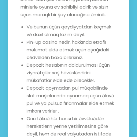
minlərlə oyuna ev sahibliyi edirik və sizin
üçün maraqlı bir şey olacağına əminik.
Və bunun üçün qeydiyyatdan keçmək
və daxil olmaq lazım deyil.
Pin-up casino nədir, hakkında ətraflı
məlumat əldə etmək üçün aşağıdaki
cədvəldən baxa bilərsiniz.
Depozit hesabının doldurulması üçün
ziyarətçilər xoş həvəsləndirici
mükafatlar əldə edə biləcəklər.
Depozit qoymadan pul müqabilində
slot maşınlarında oynamaq üçün əlavə
pul və ya pulsuz fırlanmalar əldə etmək
imkanı verirlər .
Onu təkcə hər hansı bir əvvəlcədən
hərəkətlərin yerinə yetirilməsinə görə
deyil, həm də real valyutadan istifadə