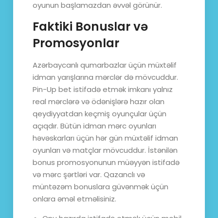
oyunun başlamazdan əvvəl görünür.
Faktiki Bonuslar və
Promosyonlar
Azərbaycanlı qumarbazlar üçün müxtəlif
idman yarışlarına mərclər də mövcuddur.
Pin-Up bet istifadə etmək imkanı yalnız
real mərclərə və ödənişlərə hazır olan
qeydiyyatdan keçmiş oyunçular üçün
açıqdır. Bütün idman mərc oyunları
həvəskarları üçün hər gün müxtəlif idman
oyunları və matçlar mövcuddur. İstənilən
bonus promosyonunun müəyyən istifadə
və mərc şərtləri var. Qazanclı və
müntəzəm bonuslara güvənmək üçün
onlara əməl etməlisiniz.