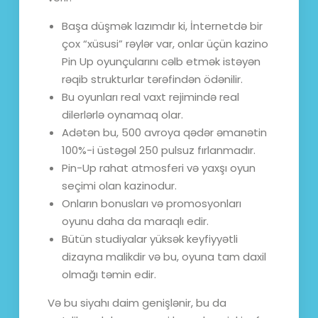
Başa düşmək lazımdır ki, İnternetdə bir
çox “xüsusi” rəylər var, onlar üçün kazino
Pin Up oyunçularını cəlb etmək istəyən
rəqib strukturlar tərəfindən ödənilir.
Bu oyunları real vaxt rejimində real
dilerlərlə oynamaq olar.
Adətən bu, 500 avroya qədər əmanətin
100%-i üstəgəl 250 pulsuz fırlanmadır.
Pin-Up rahat atmosferi və yaxşı oyun
seçimi olan kazinodur.
Onların bonusları və promosyonları
oyunu daha da maraqlı edir.
Bütün studiyalar yüksək keyfiyyətli
dizayna malikdir və bu, oyuna tam daxil
olmağı təmin edir.
Və bu siyahı daim genişlənir, bu da