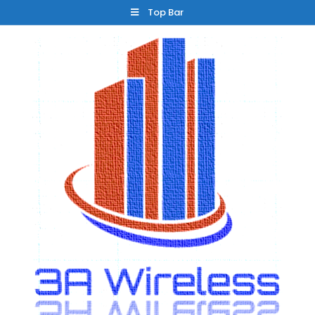
Skip
Top Bar
to
content