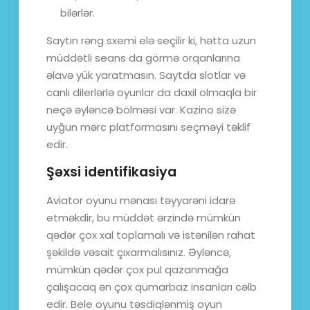
bilərlər.
Saytın rəng sxemi elə seçilir ki, hətta uzun
müddətli seans da görmə orqanlarına
əlavə yük yaratmasın. Saytda slotlar və
canlı dilerlərlə oyunlar da daxil olmaqla bir
neçə əyləncə bölməsi var. Kazino sizə
uyğun mərc platformasını seçməyi təklif
edir.
Şəxsi identifikasiya
Aviator oyunu mənası təyyarəni idarə
etməkdir, bu müddət ərzində mümkün
qədər çox xal toplamalı və istənilən rahat
şəkildə vəsait çıxarmalısınız. Əyləncə,
mümkün qədər çox pul qazanmağa
çalışacaq ən çox qumarbaz insanları cəlb
edir. Bele oyunu təsdiqlənmiş oyun