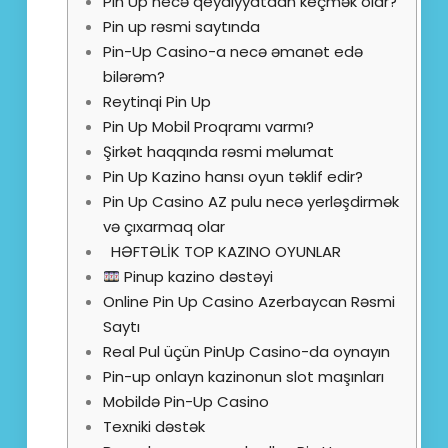
Pin Up necə qeydiyyatdan keçmək olar?
Pin up rəsmi saytında
Pin-Up Casino-a necə əmanət edə
bilərəm?
Reytinqi Pin Up
Pin Up Mobil Proqramı varmı?
Şirkət haqqında rəsmi məlumat
Pin Up Kazino hansı oyun təklif edir?
Pin Up Casino AZ pulu necə yerləşdirmək
və çıxarmaq olar
​ ​ HƏFTƏLİK TOP KAZINO OYUNLAR​
Pinup kazino dəstəyi
Online Pin Up Casino Azerbaycan Rəsmi
Saytı
Real Pul üçün PinUp Casino-da oynayın
Pin-up onlayn kazinonun slot maşınları
Mobildə Pin-Up Casino
Texniki dəstək