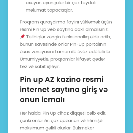
oxuyan oyunçular bir çox faydalı
məlumat tapacaqlar.
Proqram quraşdırma faylını yükləmək üçün
rəsmi Pin Up veb saytına daxil olmalısınız.
Tətbiqlər zəngin funksionallıq əldə edib,
bunun sayəsində onlar Pin-Up portalının
əsas versiyasını tamamilə əvəz edə bilirlər.
Ümumiyyətlə, proqramlar kifayət qədər
tez və sabit işləyir.
Pin up AZ kazino resmi
internet saytına giriş və
onun icmalı
Hər halda, Pin Up cihaz diqqəti cəlb edir,
çünki onlar ən çox qazanan və həmişə
maksimum gəlirli olurlar. Bukmeker