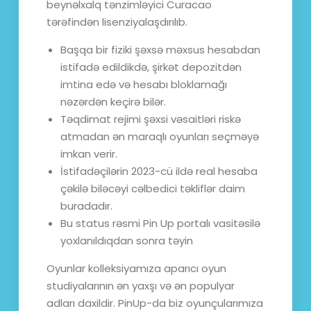
beynəlxalq tənzimləyici Curacao
tərəfindən lisenziyalaşdırılıb.
Başqa bir fiziki şəxsə məxsus hesabdan
istifadə edildikdə, şirkət depozitdən
imtina edə və hesabı bloklamağı
nəzərdən keçirə bilər.
Təqdimat rejimi şəxsi vəsaitləri riskə
atmadan ən maraqlı oyunları seçməyə
imkan verir.
İstifadəçilərin 2023-cü ildə real hesaba
çəkilə biləcəyi cəlbedici təkliflər daim
buradadır.
Bu status rəsmi Pin Up portalı vasitəsilə
yoxlanıldıqdan sonra təyin
Oyunlar kolleksiyamıza aparıcı oyun
studiyalarının ən yaxşı və ən populyar
adları daxildir. PinUp-da biz oyunçularımıza