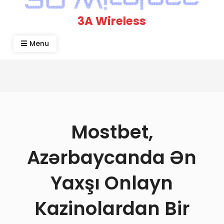
3A Wireless
Menu
Mostbet,
Azərbaycanda Ən
Yaxşı Onlayn
Kazinolardan Bir