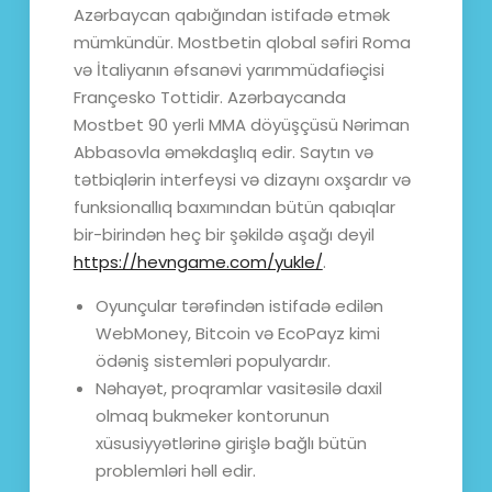
Azərbaycan qabığından istifadə etmək
mümkündür. Mostbetin qlobal səfiri Roma
və İtaliyanın əfsanəvi yarımmüdafiəçisi
Françesko Tottidir. Azərbaycanda
Mostbet 90 yerli MMA döyüşçüsü Nəriman
Abbasovla əməkdaşlıq edir. Saytın və
tətbiqlərin interfeysi və dizaynı oxşardır və
funksionallıq baxımından bütün qabıqlar
bir-birindən heç bir şəkildə aşağı deyil
https://hevngame.com/yukle/
.
Oyunçular tərəfindən istifadə edilən
WebMoney, Bitcoin və EcoPayz kimi
ödəniş sistemləri populyardır.
Nəhayət, proqramlar vasitəsilə daxil
olmaq bukmeker kontorunun
xüsusiyyətlərinə girişlə bağlı bütün
problemləri həll edir.