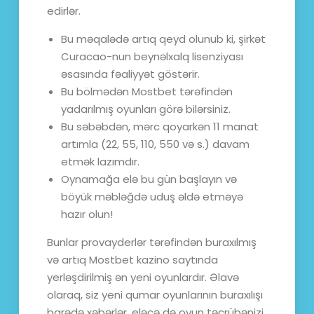
edirlər.
Bu məqalədə artıq qeyd olunub ki, şirkət
Curacao-nun beynəlxalq lisenziyası
əsasında fəaliyyət göstərir.
Bu bölmədən Mostbet tərəfindən
yadarılmış oyunları görə bilərsiniz.
Bu səbəbdən, mərc qoyarkən 11 manat
artımla (22, 55, 110, 550 və s.) davam
etmək lazımdır.
Oynamağa elə bu gün başlayın və
böyük məbləğdə uduş əldə etməyə
hazır olun!
Bunlar provayderlər tərəfindən buraxılmış
və artıq Mostbet kazino saytında
yerləşdirilmiş ən yeni oyunlardır. Əlavə
olaraq, siz yeni qumar oyunlarının buraxılışı
barədə xəbərlər, eləcə də oyun təcrübənizi