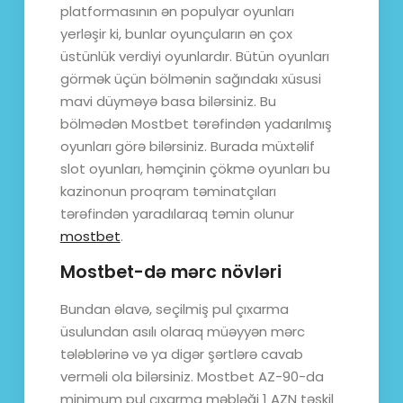
platformasının ən populyar oyunları
yerləşir ki, bunlar oyunçuların ən çox
üstünlük verdiyi oyunlardır. Bütün oyunları
görmək üçün bölmənin sağındakı xüsusi
mavi düyməyə basa bilərsiniz. Bu
bölmədən Mostbet tərəfindən yadarılmış
oyunları görə bilərsiniz. Burada müxtəlif
slot oyunları, həmçinin çökmə oyunları bu
kazinonun proqram təminatçıları
tərəfindən yaradılaraq təmin olunur
mostbet
.
Mostbet-də mərc növləri
Bundan əlavə, seçilmiş pul çıxarma
üsulundan asılı olaraq müəyyən mərc
tələblərinə və ya digər şərtlərə cavab
verməli ola bilərsiniz. Mostbet AZ-90-da
minimum pul çıxarma məbləği 1 AZN təşkil