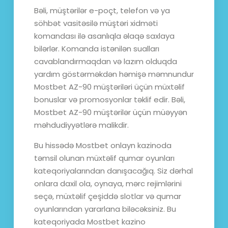
Bəli, müştərilər e-poçt, telefon və ya
söhbət vasitəsilə müştəri xidməti
komandası ilə asanlıqla əlaqə saxlaya
bilərlər. Komanda istənilən sualları
cavablandırmaqdan və lazım olduqda
yardım göstərməkdən həmişə məmnundur
Mostbet AZ-90 müştəriləri üçün müxtəlif
bonuslar və promosyonlar təklif edir. Bəli,
Mostbet AZ-90 müştərilər üçün müəyyən
məhdudiyyətlərə malikdir.
Bu hissədə Mostbet onlayn kazinoda
təmsil olunan müxtəlif qumar oyunları
kateqoriyalarından danışacağıq. Siz dərhal
onlara daxil ola, oynaya, mərc rejimlərini
seçə, müxtəlif çeşiddə slotlar və qumar
oyunlarından yararlana biləcəksiniz. Bu
kateqoriyada Mostbet kazino