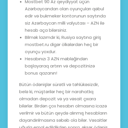
Mostbet 90 Az qeydiyyat üçün
Azərbaycandan olan oyunçuları qəbul
edir və bukmeker kontorunun saytında
siz Azərbaycan milli valyutası – AZN ilə
hesab aça bilərsiniz.
Bilmək lazımdır ki, Rusiya saytına giriş
mostbet.ru digər ölkələrdən heç bir
oyunçu yoxdur.
Hesabınızı 3 AZN məbləğindən
başlayaraq artırın və depozitinizə
bonus qazanın!
Bütün ödənişlər sürətli və təhlükəsizdir,
belə ki, müştərilər heç bir narahatlıq
olmadan depozit və ya vəsait çıxara
bilərlər. Birdən çox hesabın olmasına icazə
verilmir və bütün qeydə alınmış hesabların
dayandırılmasına səbəb ola bilər. Vəsaitlər
uğurla emal edildikdən sonra, əksər ödəniş