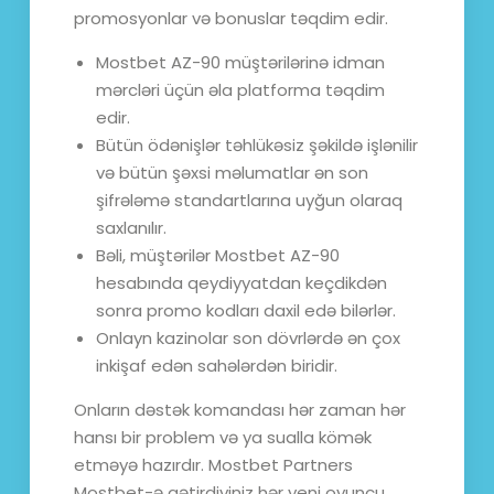
promosyonlar və bonuslar təqdim edir.
Mostbet AZ-90 müştərilərinə idman
mərcləri üçün əla platforma təqdim
edir.
Bütün ödənişlər təhlükəsiz şəkildə işlənilir
və bütün şəxsi məlumatlar ən son
şifrələmə standartlarına uyğun olaraq
saxlanılır.
Bəli, müştərilər Mostbet AZ-90
hesabında qeydiyyatdan keçdikdən
sonra promo kodları daxil edə bilərlər.
Onlayn kazinolar son dövrlərdə ən çox
inkişaf edən sahələrdən biridir.
Onların dəstək komandası hər zaman hər
hansı bir problem və ya sualla kömək
etməyə hazırdır. Mostbet Partners
Mostbet-ə gətirdiyiniz hər yeni oyunçu