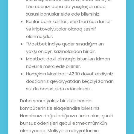
təcrübənizi daha da yaxşılaşdıracaq
xüsusi bonuslar əldə edə bilərsiniz.
Bunlar bank kartları, elektron cüzdanlar
və kriptovalyutalar olaraq təsnif
olunmuşdur.
“Mostbet indiyə qədər sınadığım ən
yaxşı onlayn kazinolardan biridir.
Mostbet daxil olmaqla istənilən idman
növünə mərc edə bilərlər.
Həmçinin Mostbet-AZ90 dəvət etdiyiniz
dostlarınız qeydiyyatdan keçdiyi zaman
siz də bonus əldə edəcəksiniz.
Daha sonra yalnız bir kliklə hesabı
kompüterinizlə əlaqələndirə bilərsiniz.
Hesabınızı doğruladığınıza əmin olun, çünki
bunsuz ödənişləri qəbul etmək mümkün
olmayacaq. Maliyyə əməliyyatlarının