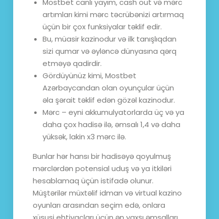
Mostbet canlı yayım, cash out və mərc
artımları kimi mərc təcrübənizi artırmaq
üçün bir çox funksiyalar təklif edir.
Bu, müasir kazinodur və ilk tanışlıqdan
sizi qumar və əyləncə dünyasına qərq
etməyə qadirdir.
Gördüyünüz kimi, Mostbet
Azərbaycandan olan oyunçular üçün
əla şərait təklif edən gözəl kazinodur.
Mərc – eyni akkumulyatorlarda üç və ya
daha çox hadisə ilə, əmsalı 1,4 və daha
yüksək, lakin x3 mərc ilə.
Bunlar hər hansı bir hadisəyə qoyulmuş
mərclərdən potensial uduş və ya itkiləri
hesablamaq üçün istifadə olunur.
Müştərilər müxtəlif idman və virtual kazino
oyunları arasından seçim edə, onlara
xüsusi ehtiyacları üçün ən yaxşı əmsalları