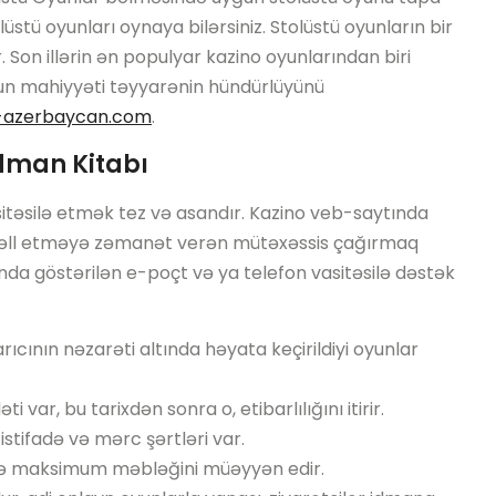
üstü oyunları oynaya bilərsiniz. Stolüstü oyunların bir
. Son illərin ən populyar kazino oyunlarından biri
nun mahiyyəti təyyarənin hündürlüyünü
o-azerbaycan.com
.
İdman Kitabı
təsilə etmək tez və asandır. Kazino veb-saytında
 həll etməyə zəmanət verən mütəxəssis çağırmaq
nda göstərilən e-poçt və ya telefon vasitəsilə dəstək
rıcının nəzarəti altında həyata keçirildiyi oyunlar
ar, bu tarixdən sonra o, etibarlılığını itirir.
tifadə və mərc şərtləri var.
və maksimum məbləğini müəyyən edir.