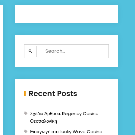
Search
for:
Recent Posts
Σχέδιο Άρθρου: Regency Casino
Θεσσαλονίκη
Εισαγωγή στο Lucky Wave Casino