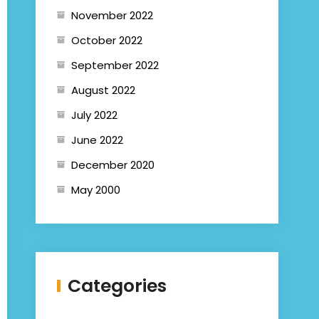
November 2022
October 2022
September 2022
August 2022
July 2022
June 2022
December 2020
May 2000
Categories