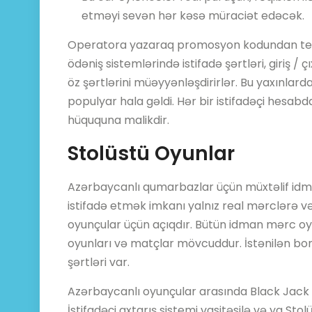
etməyi sevən hər kəsə müraciət edəcək.
Operatora yazaraq promosyon kodundan texniki
ödəniş sistemlərində istifadə şərtləri, giriş /
öz şərtlərini müəyyənləşdirirlər. Bu yaxınlard
populyar hala gəldi. Hər bir istifadəçi hes
hüququna malikdir.
Stolüstü Oyunlar
Azərbaycanlı qumarbazlar üçün müxtəlif idm
istifadə etmək imkanı yalnız real mərclərə v
oyunçular üçün açıqdır. Bütün idman mərc oy
oyunları və matçlar mövcuddur. İstənilən 
şərtləri var.
Azərbaycanlı oyunçular arasında Black Jack 
İstifadəçi axtarış sistemi vasitəsilə və ya S