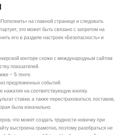
Я
«Пополнить» на главной странице и следовать
артует, это может быть связано с запретом на
нить его в разделе настроек «Безопасность» и
мекерской конторе схожи с международным сайтом
ству показателей.
же – 5 тенге.
 из предложенных событий.
ле нажатия на соответствующую кнопку.
льтат ставки, а также перестраховаться, поставив,
торая была изначально.
ров, что может создать трудности новичку при
айту выстроена грамотно, поэтому разобраться не