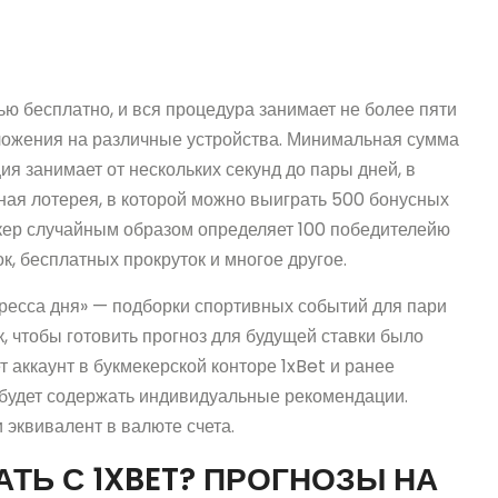
ью бесплатно, и вся процедура занимает не более пяти
иложения на различные устройства. Минимальная сумма
ия занимает от нескольких секунд до пары дней, в
ная лотерея, в которой можно выиграть 500 бонусных
екер случайным образом определяет 100 победителейю
к, бесплатных прокруток и многое другое.
пресса дня» — подборки спортивных событий для пари
к, чтобы готовить прогноз для будущей ставки было
 аккаунт в букмекерской конторе 1xBet и ранее
 будет содержать индивидуальные рекомендации.
эквивалент в валюте счета.
ТЬ С 1XBET? ПРОГНОЗЫ НА