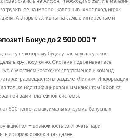
ак 1xBet скачать на Айфон. Необходимо зайти в магазин,
загрузить ее на iPhone. Завершив 1xBet вход, игрок
ляциям. А вторые активны на самые интересные и
позит! Бонус до 2 500 000 ₸
 доступ к которому будет у вас круглосуточно.
 делать круглосуточно. Система подтягивает все
ive с участием казахских спортсменов и команд.
, которая размещается в разделе «Линия». Информация
на только идентифицированным клиентам 1xbet kz.
бранной вами платежной системы.
яет 500 тенге, а максимальная сумма бонусных
 функционал – возможность заключать пари,
ть историю ставок и так далее.