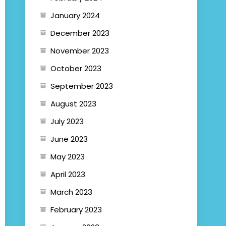
January 2024
December 2023
November 2023
October 2023
September 2023
August 2023
July 2023
June 2023
May 2023
April 2023
March 2023
February 2023