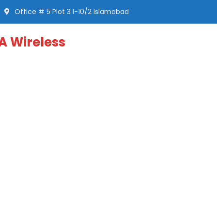
Office # 5 Plot 3 I-10/2 Islamabad
A Wireless