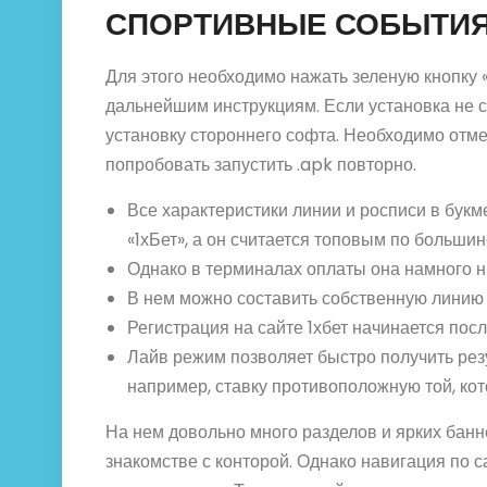
СПОРТИВНЫЕ СОБЫТИ
Для этого необходимо нажать зеленую кнопку 
дальнейшим инструкциям. Если установка не ст
установку стороннего софта. Необходимо отме
попробовать запустить .apk повторно.
Все характеристики линии и росписи в бук
«1хБет», а он считается топовым по большин
Однако в терминалах оплаты она намного ни
В нем можно составить собственную линию
Регистрация на сайте 1хбет начинается пос
Лайв режим позволяет быстро получить резу
например, ставку противоположную той, ко
На нем довольно много разделов и ярких банне
знакомстве с конторой. Однако навигация по с