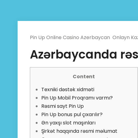
Pin Up Online Casino Azerbaycan ️ Onlayn Ka
Azərbaycanda rəs
Content
Texniki dəstək xidməti
Pin Up Mobil Proqramı varmı?
Rəsmi sayt Pin Up
Pin Up bonus pul çıxarılır?
Ən yaxşı slot maşınları
Şirkət haqqında rəsmi məlumat