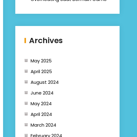
Archives
May 2025
April 2025
August 2024
June 2024
May 2024
April 2024
March 2024
February 2024