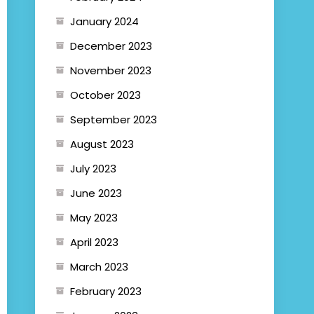
January 2024
December 2023
November 2023
October 2023
September 2023
August 2023
July 2023
June 2023
May 2023
April 2023
March 2023
February 2023