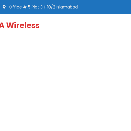
Office # 5 Plot 3 I-10/2 Islamabad
A Wireless