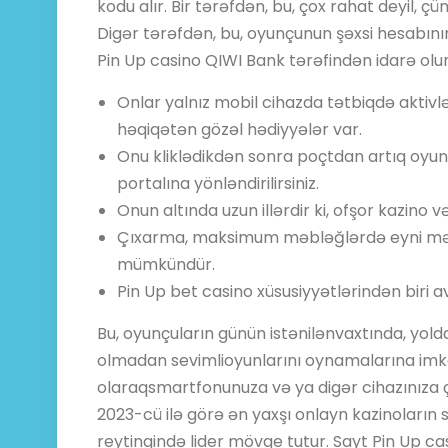
kodu alır. Bir tərəfdən, bu, çox rahat deyil, 
Digər tərəfdən, bu, oyunçunun şəxsi hesabın
Pin Up casino QIWI Bank tərəfindən idarə olu
Onlar yalnız mobil cihazda tətbiqdə aktivləşd
həqiqətən gözəl hədiyyələr var.
Onu kliklədikdən sonra poçtdan artıq oyu
portalına yönləndirilirsiniz.
Onun altında uzun illərdir ki, ofşor kazino
Çıxarma, maksimum məbləğlərdə eyni məhd
mümkündür.
Pin Up bet casino xüsusiyyətlərindən biri av
Bu, oyunçuların günün istənilənvaxtında, yol
olmadan sevimlioyunlarını oynamalarına imka
olaraqsmartfonunuza və ya digər cihazınıza ço
2023-cü ilə görə ən yaxşı onlayn kazinoların s
reytinqində lider mövqe tutur. Sayt Pin Up c