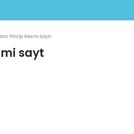
zino PinUp Rəsmi Saytı
mi sayt