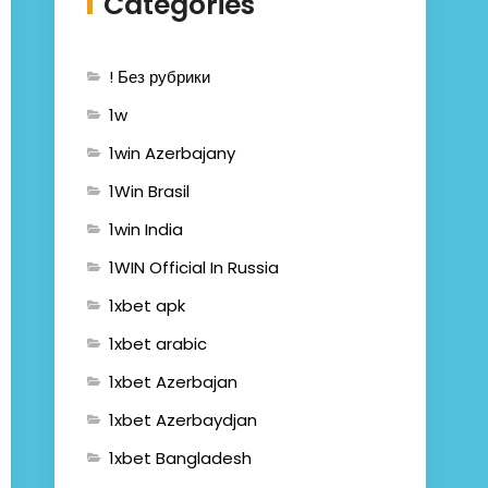
Categories
! Без рубрики
1w
1win Azerbajany
1Win Brasil
1win India
1WIN Official In Russia
1xbet apk
1xbet arabic
1xbet Azerbajan
1xbet Azerbaydjan
1xbet Bangladesh