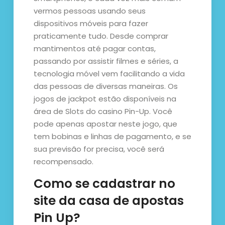
vermos pessoas usando seus
dispositivos móveis para fazer
praticamente tudo. Desde comprar
mantimentos até pagar contas,
passando por assistir filmes e séries, a
tecnologia móvel vem facilitando a vida
das pessoas de diversas maneiras. Os
jogos de jackpot estão disponíveis na
área de Slots do casino Pin-Up. Você
pode apenas apostar neste jogo, que
tem bobinas e linhas de pagamento, e se
sua previsão for precisa, você será
recompensado.
Como se cadastrar no
site da casa de apostas
Pin Up?