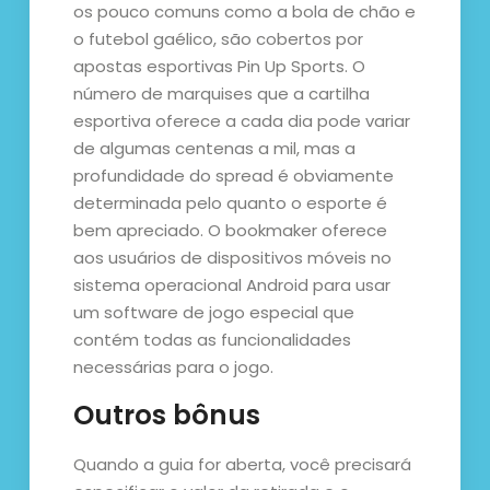
os pouco comuns como a bola de chão e
o futebol gaélico, são cobertos por
apostas esportivas Pin Up Sports. O
número de marquises que a cartilha
esportiva oferece a cada dia pode variar
de algumas centenas a mil, mas a
profundidade do spread é obviamente
determinada pelo quanto o esporte é
bem apreciado. O bookmaker oferece
aos usuários de dispositivos móveis no
sistema operacional Android para usar
um software de jogo especial que
contém todas as funcionalidades
necessárias para o jogo.
Outros bônus
Quando a guia for aberta, você precisará