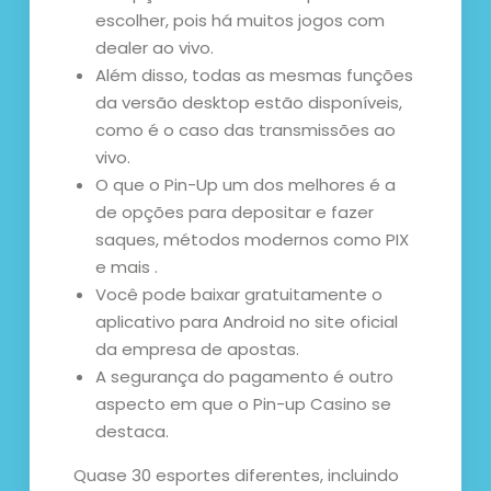
escolher, pois há muitos jogos com
dealer ao vivo.
Além disso, todas as mesmas funções
da versão desktop estão disponíveis,
como é o caso das transmissões ao
vivo.
O que o Pin-Up um dos melhores é a
de opções para depositar e fazer
saques, métodos modernos como PIX
e mais .
Você pode baixar gratuitamente o
aplicativo para Android no site oficial
da empresa de apostas.
A segurança do pagamento é outro
aspecto em que o Pin-up Casino se
destaca.
Quase 30 esportes diferentes, incluindo