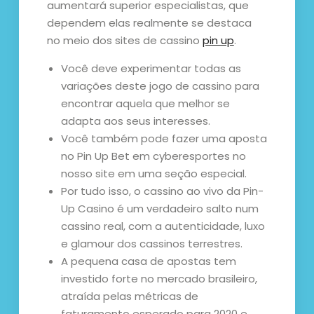
aumentará superior especialistas, que
dependem elas realmente se destaca
no meio dos sites de cassino
pin up
.
Você deve experimentar todas as
variações deste jogo de cassino para
encontrar aquela que melhor se
adapta aos seus interesses.
Você também pode fazer uma aposta
no Pin Up Bet em cyberesportes no
nosso site em uma seção especial.
Por tudo isso, o cassino ao vivo da Pin-
Up Casino é um verdadeiro salto num
cassino real, com a autenticidade, luxo
e glamour dos cassinos terrestres.
A pequena casa de apostas tem
investido forte no mercado brasileiro,
atraída pelas métricas de
faturamento esperado para 2020 e