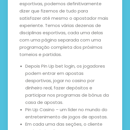
esportivas, podemos definitivamente
dizer que fizemos de tudo para
satisfazer até mesmo o apostador mais
experiente. Temos várias dezenas de
disciplinas esportivas, cada uma delas
com uma página separada com uma
programação completa dos próximos
torneios e partidas.
Depois Pin Up bet login, os jogadores
podem entrar em apostas
desportivas, jogar no casino por
dinheiro real, fazer depósitos e
participar nos programas de bônus da
casa de apostas.
Pin Up Casino – um líder no mundo do
entretenimento de jogos de apostas.
Em cada uma das seções, o cliente