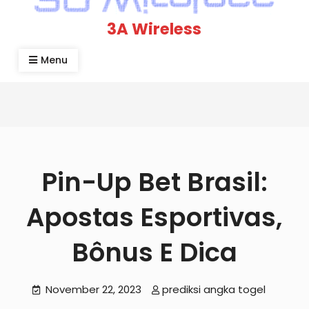
3A Wireless
Menu
Pin-Up Bet Brasil:
Apostas Esportivas,
Bônus E Dica
November 22, 2023
prediksi angka togel