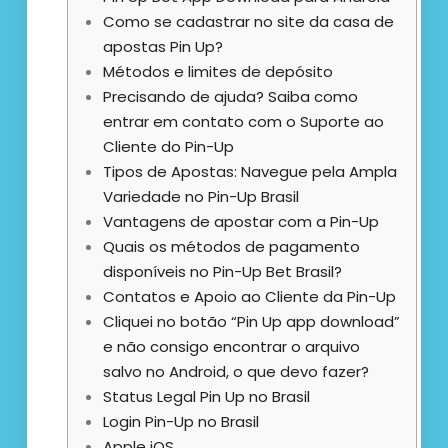
Como se cadastrar no site da casa de
apostas Pin Up?
Métodos e limites de depósito
Precisando de ajuda? Saiba como
entrar em contato com o Suporte ao
Cliente do Pin-Up
Tipos de Apostas: Navegue pela Ampla
Variedade no Pin-Up Brasil
Vantagens de apostar com a Pin-Up
Quais os métodos de pagamento
disponíveis no Pin-Up Bet Brasil?
Contatos e Apoio ao Cliente da Pin-Up
Cliquei no botão “Pin Up app download”
e não consigo encontrar o arquivo
salvo no Android, o que devo fazer?
Status Legal Pin Up no Brasil
Login Pin-Up no Brasil
Apple iOS