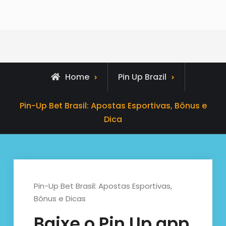
Home
Pin Up Brazil
Pin-Up Bet Brasil: Apostas Esportivas, Bônus e
Dica
Pin-Up Bet Brasil: Apostas Esportivas,
Bônus e Dicas
Baixe o Pin Up app