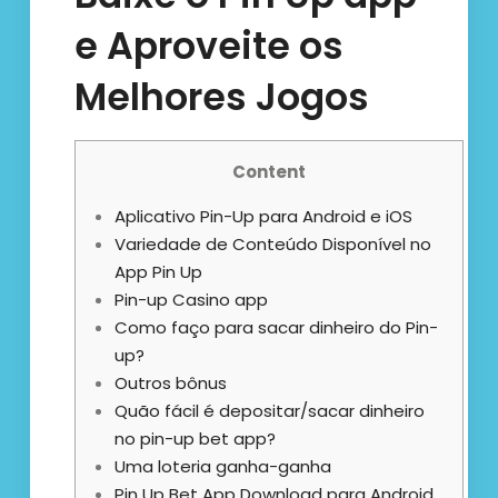
e Aproveite os
Melhores Jogos
Content
Aplicativo Pin-Up para Android e iOS
Variedade de Conteúdo Disponível no
App Pin Up
Pin-up Casino app
Como faço para sacar dinheiro do Pin-
up?
Outros bônus
Quão fácil é depositar/sacar dinheiro
no pin-up bet app?
Uma loteria ganha-ganha
Pin Up Bet App Download para Android