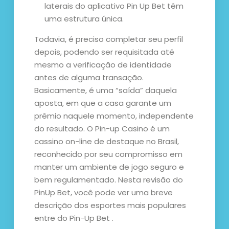
laterais do aplicativo Pin Up Bet têm
uma estrutura única.
Todavia, é preciso completar seu perfil
depois, podendo ser requisitada até
mesmo a verificação de identidade
antes de alguma transação.
Basicamente, é uma “saída” daquela
aposta, em que a casa garante um
prêmio naquele momento, independente
do resultado. O Pin-up Casino é um
cassino on-line de destaque no Brasil,
reconhecido por seu compromisso em
manter um ambiente de jogo seguro e
bem regulamentado. Nesta revisão do
PinUp Bet, você pode ver uma breve
descrição dos esportes mais populares
entre do Pin-Up Bet .