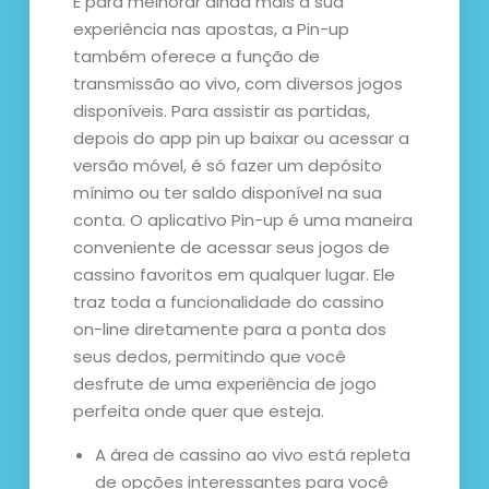
E para melhorar ainda mais a sua
experiência nas apostas, a Pin-up
também oferece a função de
transmissão ao vivo, com diversos jogos
disponíveis. Para assistir as partidas,
depois do app pin up baixar ou acessar a
versão móvel, é só fazer um depósito
mínimo ou ter saldo disponível na sua
conta. O aplicativo Pin-up é uma maneira
conveniente de acessar seus jogos de
cassino favoritos em qualquer lugar. Ele
traz toda a funcionalidade do cassino
on-line diretamente para a ponta dos
seus dedos, permitindo que você
desfrute de uma experiência de jogo
perfeita onde quer que esteja.
A área de cassino ao vivo está repleta
de opções interessantes para você