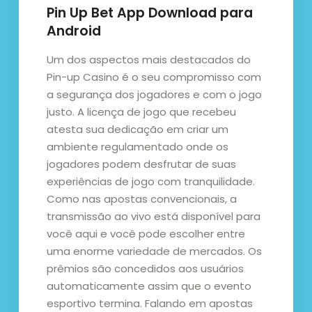
Pin Up Bet App Download para
Android
Um dos aspectos mais destacados do
Pin-up Casino é o seu compromisso com
a segurança dos jogadores e com o jogo
justo. A licença de jogo que recebeu
atesta sua dedicação em criar um
ambiente regulamentado onde os
jogadores podem desfrutar de suas
experiências de jogo com tranquilidade.
Como nas apostas convencionais, a
transmissão ao vivo está disponível para
você aqui e você pode escolher entre
uma enorme variedade de mercados. Os
prêmios são concedidos aos usuários
automaticamente assim que o evento
esportivo termina. Falando em apostas