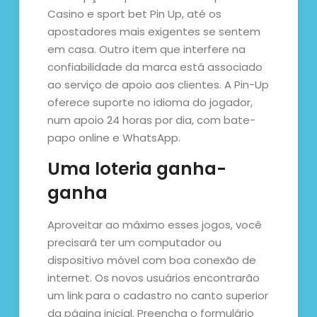
Casino e sport bet Pin Up, até os
apostadores mais exigentes se sentem
em casa. Outro item que interfere na
confiabilidade da marca está associado
ao serviço de apoio aos clientes. A Pin-Up
oferece suporte no idioma do jogador,
num apoio 24 horas por dia, com bate-
papo online e WhatsApp.
Uma loteria ganha-
ganha
Aproveitar ao máximo esses jogos, você
precisará ter um computador ou
dispositivo móvel com boa conexão de
internet. Os novos usuários encontrarão
um link para o cadastro no canto superior
da página inicial. Preencha o formulário