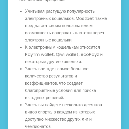
Учитывая растущую популярность
электронных кошельков, Mostbet также
предлагает своим пользователям
возможность совершать платежи через
электронные кошельки.
К электронным кошелькам относятся
PayTm wallet, Qiwi wallet, ecoPayz и
некоторые другие кошельки.
Здесь вас ждет самое большое
количество результатов и
коэффициентов, что создает
благоприятные условия для поиска
выгодных решений.
Здесь вы найдете несколько десятков
видов спорта, в каждом из которых
доступно множество других лиг и
чемпионатов.