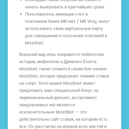
начать выигрывать в кратчайшие сроки.
Пользователи, имеющие счет в
платежном банке MB Net / MB Way, могут
использовать свою виртуальную карту
для совершения и получения платежей в
Mostbet.
Внешний вид игры понравится любителям
истории, мифологии и Древнего Египта.
Mostbet также славится своим live-казино
Mostbet, которое предлагает помимо ставок
на спорт. Хотя казино Mostbet может
предложить вам специальный бонус за
первоначальный депозит, ассортимент
предлагаемых игр является
исключительным. MostBet — это
действительно сайт ставок, на котором есть
все. Он рассчитан на игроков всех мастей и