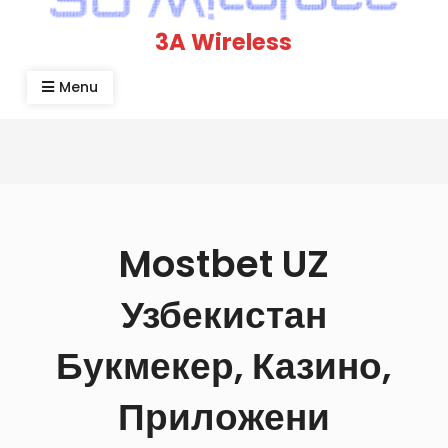
3A Wireless
Menu
Mostbet UZ
Узбекистан
Букмекер, Казино,
Приложени