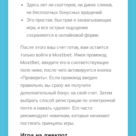
Здесь нет ни скаттеров, ни диких спинов,
ни бесплатных бонусных вращений.
Это простая, быстрая и захватывающая
игра, и все острые ощущения
сохраняются в онлайновой форме.
После этого ваш счет готов, вам остается
только войти в Mostbet. Имея промокод
MostBet, введите его в соответствующее
поле ниже, после чего активируется кнопка
«Проверить». Если промокод введен
правильно, вы сразу же получите
дополнительный бонус на свой счет. Затем
выбрать способ регистрации по электронной
почте и нажать «далее». Его часто
рекомендуют новичкам, которые начинают
постигать принципы игры.
Игра на джекпот