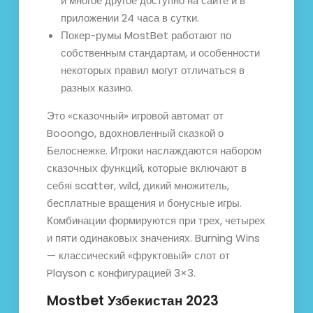
и многое другое доступно на сайте и в
приложении 24 часа в сутки.
Покер-румы MostBet работают по
собственным стандартам, и особенности
некоторых правил могут отличаться в
разных казино.
Это «сказочный» игровой автомат от
Booongo, вдохновленный сказкой о
Белоснежке. Игроки наслаждаются набором
сказочных функций, которые включают в
себяi scatter, wild, дикий множитель,
бесплатные вращения и бонусные игры.
Комбинации формируются при трех, четырех
и пяти одинаковых значениях. Burning Wins
— классический «фруктовый» слот от
Playson с конфигурацией 3×3.
Mostbet Узбекистан 2023