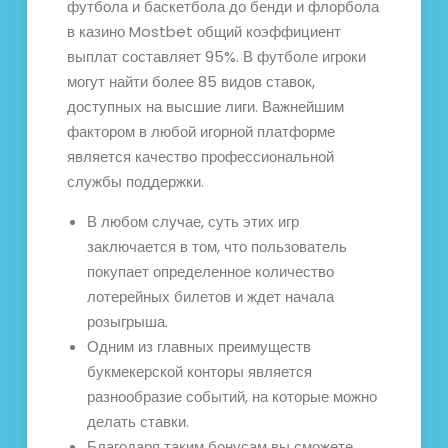
футбола и баскетбола до бенди и флорбола
в казино Mostbet общий коэффициент
выплат составляет 95%. В футболе игроки
могут найти более 85 видов ставок,
доступных на высшие лиги. Важнейшим
фактором в любой игорной платформе
является качество профессиональной
службы поддержки.
В любом случае, суть этих игр
заключается в том, что пользователь
покупает определенное количество
лотерейных билетов и ждет начала
розыгрыша.
Одним из главных преимуществ
букмекерской конторы является
разнообразие событий, на которые можно
делать ставки.
Благодаря таким бонусам вы сможете