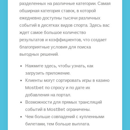
разделенных на различные категории. Самая
обширная категория ставок, в которой
ежедневно доступны тысячи различных
событий в десятках видов спорта. Здесь вас
ждет самое большое количество
результатов и коэффициентов, что создает
благоприятные условия для поиска
выгодных решений.
Нажмите здесь, чтобы узнать, как
загрузить приложение.
Клиенты могут сортировать игры в казино
Mostbet по спросу и по дате их
добавления на портал.
Возможности для прямых трансляций
событий в MostBet ограничены.
Чем больше совпадений с купленными
билетами, тем больше выплата.