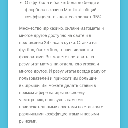
От футбола и баскетбола до бенди и
флорбола в казино Mostbet общий
коэффициент выплат составляет 95%.
Множество игр казино, онлайн-автоматы и
многое другое доступно на сайте и в
приложении 24 часа в сутки. Ставки на
футбол, баскетбол, теннис являются
фаворитами. Вы можете поставить на
результат матча, на отдельного игрока и
многое другое. И результаты всегда радуют
пользователей и приносят им большие
выигрыши. Вы можете делать ставки в
прямом эфире на игры по своему
усмотрению, пользуясь самыми
привлекательными советами по ставкам с
различными коэффициентами и новыми
рынками.