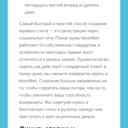
пятнадцать матчей вперед и сделать
джек.
Самый быстрый и простой способ создания
игрового счета — это регистрация через
социальные сети. Покер-румы MostBet
работают по собственным стандартам, и
особенности некоторых правил могут
отличаться в разных казино. Однако если вы
знаете, как действует стандартный этикет в
покер-руме, вы сможете комфортно играть в
MostBet. Стратегии больше направлены на
то, чтобы сократить ваши потери, чем на то,
чтобы увеличить вашу способность
выигрывать. Мы советуем играть в
бесплатные слоты в рулетку, прежде чем
приступать к игре на реальные деньги.