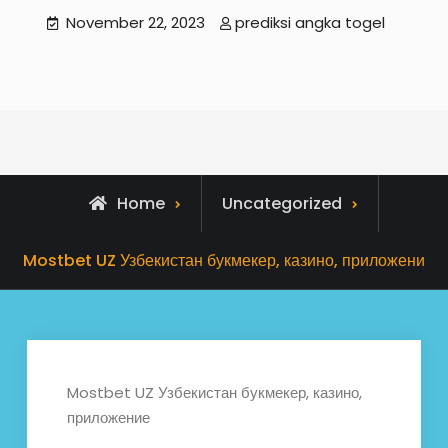
November 22, 2023
prediksi angka togel
Home
Uncategorized
Mostbet UZ Узбекистан букмекер, казино, приложени
Mostbet UZ Узбекистан букмекер, казино,
приложение