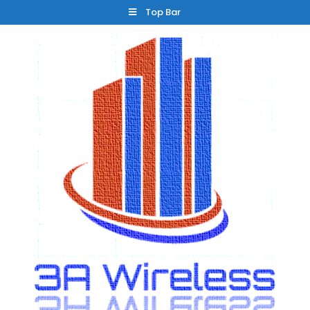
Skip
Top Bar
to
content