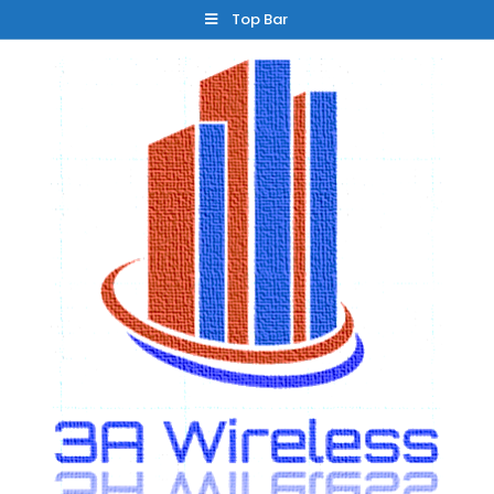
Skip
Top Bar
to
content