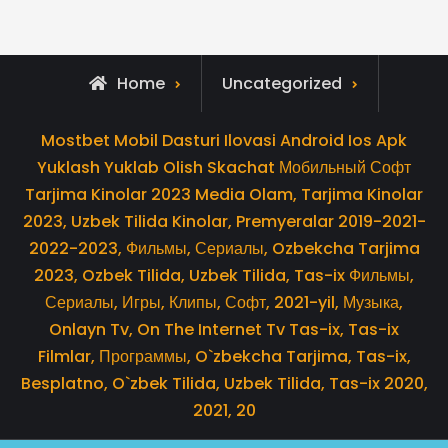
Home
Uncategorized
Mostbet Mobil Dasturi Ilovasi Android Ios Apk
Yuklash Yuklab Olish Skachat Мобильный Софт
Tarjima Kinolar 2023 Media Olam, Tarjima Kinolar
2023, Uzbek Tilida Kinolar, Premyeralar 2019-2021-
2022-2023, Фильмы, Сериалы, Ozbekcha Tarjima
2023, Ozbek Tilida, Uzbek Tilida, Tas-ix Фильмы,
Сериалы, Игры, Клипы, Софт, 2021-yil, Музыка,
Onlayn Tv, On The Internet Tv Tas-ix, Tas-ix
Filmlar, Программы, O`zbekcha Tarjima, Tas-ix,
Besplatno, O`zbek Tilida, Uzbek Tilida, Tas-ix 2020,
2021, 20