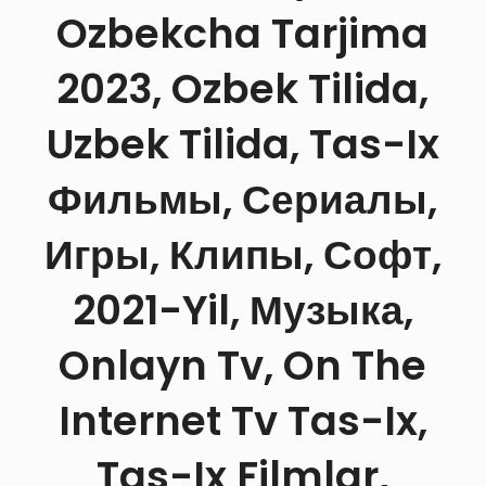
Ozbekcha Tarjima
2023, Ozbek Tilida,
Uzbek Tilida, Tas-Ix
Фильмы, Сериалы,
Игры, Клипы, Софт,
2021-Yil, Музыка,
Onlayn Tv, On The
Internet Tv Tas-Ix,
Tas-Ix Filmlar,