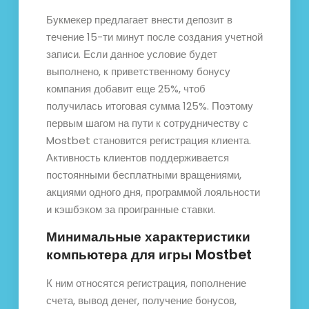
Букмекер предлагает внести депозит в
течение 15-ти минут после создания учетной
записи. Если данное условие будет
выполнено, к приветственному бонусу
компания добавит еще 25%, чтоб
получилась итоговая сумма 125%. Поэтому
первым шагом на пути к сотрудничеству с
Mostbet становится регистрация клиента.
Активность клиентов поддерживается
постоянными бесплатными вращениями,
акциями одного дня, программой лояльности
и кэшбэком за проигранные ставки.
Минимальные характеристики
компьютера для игры Mostbet
К ним относятся регистрация, пополнение
счета, вывод денег, получение бонусов,