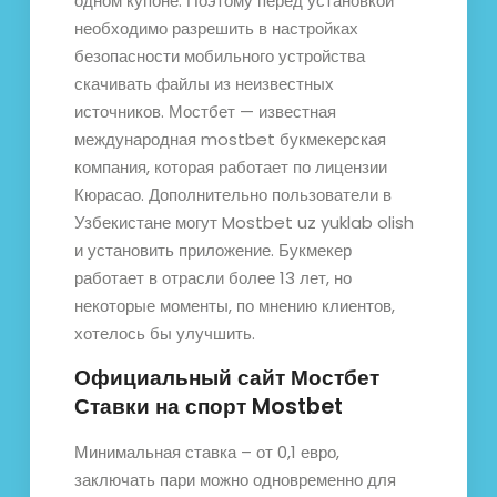
одном купоне. Поэтому перед установкой
необходимо разрешить в настройках
безопасности мобильного устройства
скачивать файлы из неизвестных
источников. Мостбет — известная
международная mostbet букмекерская
компания, которая работает по лицензии
Кюрасао. Дополнительно пользователи в
Узбекистане могут Mostbet uz yuklab olish
и установить приложение. Букмекер
работает в отрасли более 13 лет, но
некоторые моменты, по мнению клиентов,
хотелось бы улучшить.
Официальный сайт Мостбет
Ставки на спорт Mostbet
Минимальная ставка – от 0,1 евро,
заключать пари можно одновременно для