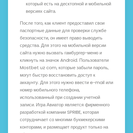
который есть на десктопной и мобильной
версиях сайта.
После того, как клиент предоставил свои
паспортные данные для проверки службе
безопасности, он имеет право выводить
средства. Для этого на мобильной версии
сайта нужно вызвать гамбургер-меню и
кликнуть на значок Android. Пользователи
Mostbet uz com, которые забыли пароль,
могут быстро восстановить доступ к
аккаунту. Для этого нужно ввести e-mail или
номер мобильного телефона,
использованный при создании учетной
записи. Игра Авиатор является фирменного
разработкой компании SPRIBE, которая
сотрудничает со многими букмекерскими
конторами, и размещает продукт только на