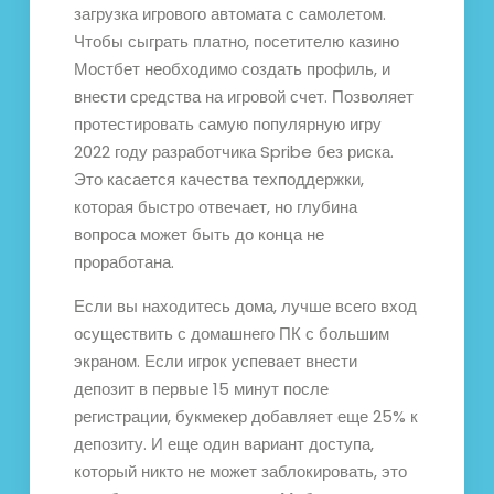
загрузка игрового автомата с самолетом.
Чтобы сыграть платно, посетителю казино
Мостбет необходимо создать профиль, и
внести средства на игровой счет. Позволяет
протестировать самую популярную игру
2022 году разработчика Spribe без риска.
Это касается качества техподдержки,
которая быстро отвечает, но глубина
вопроса может быть до конца не
проработана.
Если вы находитесь дома, лучше всего вход
осуществить с домашнего ПК с большим
экраном. Если игрок успевает внести
депозит в первые 15 минут после
регистрации, букмекер добавляет еще 25% к
депозиту. И еще один вариант доступа,
который никто не может заблокировать, это