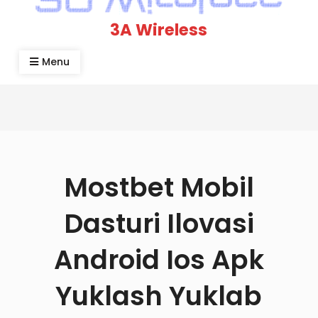
3A Wireless
Menu
Mostbet Mobil
Dasturi Ilovasi
Android Ios Apk
Yuklash Yuklab