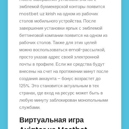
эмблемой букмекерской конторы появится
mostbet uz kirish на одном из рабочих
столов мобильного устройства. После
завершения установки ярлык с эмблемой
беттинговой компании появится на одном из
рабочих столов. Также для этих целей
можно воспользоваться email-рассылкой,
просто указав адрес своей электронной
почты в профиле. Если же средства будут
внесены на счет на протяжении минут после
создания аккаунта – бонус возрастет до
125%. Это становится актуальным в тех
странах, где вход на ресурс может быть в
любую минуту заблокирован монопольными
службами.
Виртуальная игра