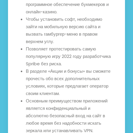
программное обеспечение букмекеров и
онлайн-казино.
Чтобы установить софт, необходимо
зайти на мобильную версию сайта и
вызвать гамбургер-меню в правом
верхнем углу.
Позволяет протестировать самую
популярную игру 2022 году разработчика
Spribe без риска.
В разделе «Акции и бонусы» вы сможете
прочесть обо всех дополнительных
условиях, которые предлагает оператор
своим клиентам.
Основным преимуществом приложений
является конфиденциальный и
абсолютно безопасный вход на сайт в
любое время без надобности искать
зеркала или устанавливать VPN.