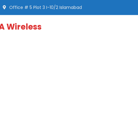
Office # 5 Plot 3 I-10/2 Islamabad
A Wireless