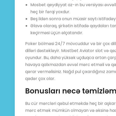
Mosbet qeydiyyat az-ın bu versiyası əvvəll
heç bir fərqi yoxdur.
Beş ildən sonra onun müasir saytı istifadəyə
Əlavə olaraq, şirkətin istifadə qaydaları t
keçirməsi üçün əlçatandır.
Poker bölməsi 24/7 mövcuddur və bir çox dillə
dilləri dəstəkləyir. Mostbet Aviator slot və qə
oyundur. Bu, daha yüksək uçduqca artan çarp
havaya qalxmazdan əvvəl mərc etməli və qə
qərar verməlisiniz. Nağd pul çıxardığınız za
qədər çox olar.
Bonusları necə təmizləm
Bu cür mərcləri qəbul etməkdə heç bir aşkar f
mərc etmək mümkün olmayan və əksinə hadisə