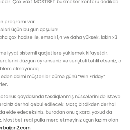
acibdir. Çox vaxt MOSTBET bukmeker kontoru dedikdə
n proqramı var.
ləri üçün bu gün qoşulun!
a çox hadisə ilə, əmsalı 1,4 və daha yüksək, lakin x3
əliyyat sistemli qadjetlərə yükləmək kifayətdir.
clərini düzgün öyrənsəniz və səriştəli təhlil etsəniz, o
oblem olmayacaq.
edən daimi müştərilər cümə günü “Win ​​​​Friday”
lər.
 notarius qaydasında təsdiqlənmiş nüsxələrini də istəyə
ciniz dərhal qəbul ediləcək. Matç bitdikdən dərhal
da əldə edəcəksiniz, buradan onu çıxara, yaxud da
z. Mostbet real pulla mərc etməyiniz üçün lazım olan
erbaijan2.com
.