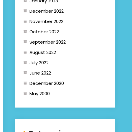
January 2023
December 2022
November 2022
October 2022
September 2022
August 2022
July 2022
June 2022
December 2020
May 2000