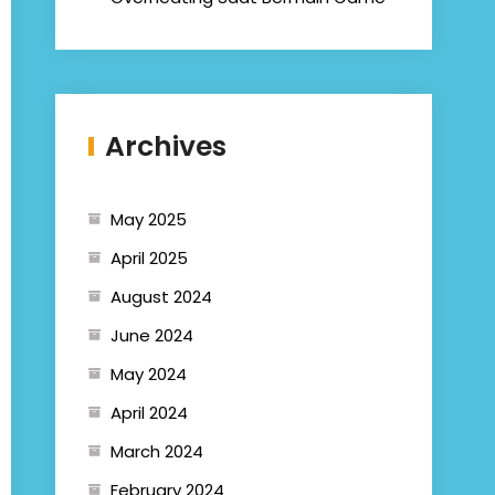
Archives
May 2025
April 2025
August 2024
June 2024
May 2024
April 2024
March 2024
February 2024