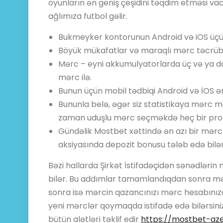
oyunların ən geniş çeşidini təqdim etməsi v
ağlımıza futbol gəlir.
Bukmeyker kontorunun Android və iOS üçü
Böyük mükafatlar və maraqlı mərc təcrübə
Mərc – eyni akkumulyatorlarda üç və ya dah
mərc ilə.
Bunun üçün mobil tədbiqi Android və İOS əm
Bununla belə, əgər siz statistikaya mərc mər
zaman uduşlu mərc seçməkdə heç bir pr
Gündəlik Mostbet xəttində ən azı bir mərc 
aksiyasında depozit bonusu tələb edə bilər
Bəzi hallarda Şirkət İstifadəçidən sənədlərin
bilər. Bu addımlar tamamlandıqdan sonra mər
sonra isə mərcin qazancınızı mərc hesabınız
yeni mərclər qoymaqda istifadə edə bilərsini
bütün alətləri təklif edir
https://mostbet-az