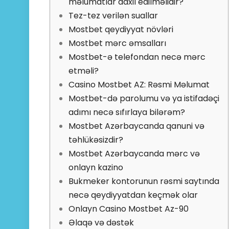
məlumatlar daxil edilməlidir?
Tez-tez verilən suallar
Mostbet qeydiyyat növləri
Mostbet mərc əmsalları
Mostbet-ə telefondan necə mərc
etməli?
Casino Mostbet AZ: Rəsmi Məlumat
Mostbet-də parolumu və ya istifadəçi
adımı necə sıfırlaya bilərəm?
Mostbet Azərbaycanda qanuni və
təhlükəsizdir?
Mostbet Azərbaycanda mərc və
onlayn kazino
Bukmeker kontorunun rəsmi saytında
necə qeydiyyatdan keçmək olar
Onlayn Casino Mostbet Az-90
Əlaqə və dəstək