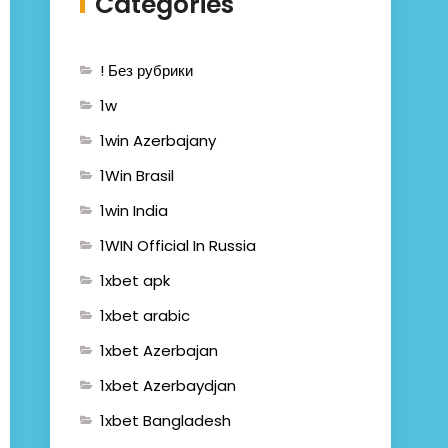
Categories
! Без рубрики
1w
1win Azerbajany
1Win Brasil
1win India
1WIN Official In Russia
1xbet apk
1xbet arabic
1xbet Azerbajan
1xbet Azerbaydjan
1xbet Bangladesh