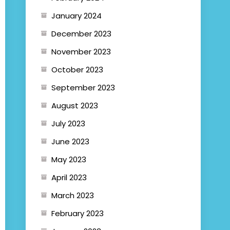
January 2024
December 2023
November 2023
October 2023
September 2023
August 2023
July 2023
June 2023
May 2023
April 2023
March 2023
February 2023