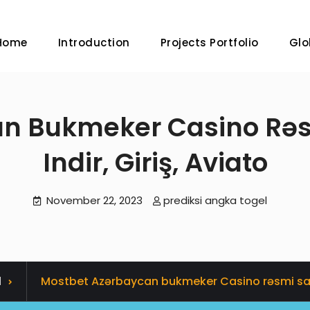
Home
Introduction
Projects Portfolio
Glo
n Bukmeker Casino Rəs
Indir, Giriş, Aviato
November 22, 2023
prediksi angka togel
d
Mostbet Azərbaycan bukmeker Casino rəsmi sayt 