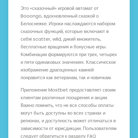
Это «сказочный» игровой автомат от
Booongo, вдохновленный сказкой о
Белоснежке. Игроки наслаждаются набором
сказочных функций, которые включают в
себяi scatter, wild, дикий множитель,
бесплатные вращения и бонусные игры.
Комбинации формируются при трех, четырех
и пяти одинаковых значениях. Классическое
изображение драгоценных камней
понравится как ветеранам, так и новичкам.
Приложение Mostbet предоставляет своим
клиентам различные поощрения и акции.
Важно помнить, что не все способы оплаты
могут быть доступны во всех странах и
регионах, и доступность может отличаться в
зависимости от юрисдикции. Пользователям
следует обратиться к разделу FAQ