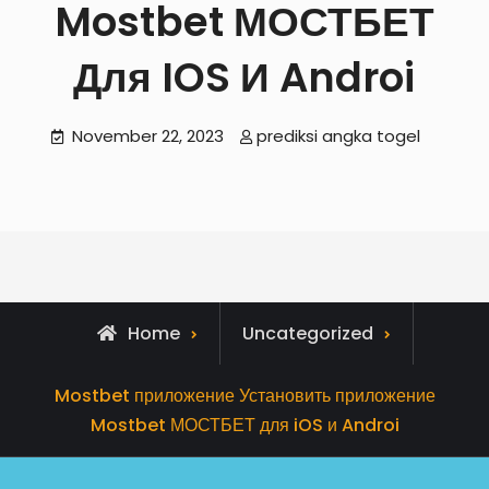
Mostbet МОСТБЕТ
Для IOS И Androi
November 22, 2023
prediksi angka togel
Home
Uncategorized
Mostbet приложение Установить приложение
Mostbet МОСТБЕТ для iOS и Androi