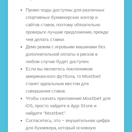
Промо-коды доступны для различных
спортивных букмекерских контор и
сайтов ставок, поэтому обязательно
проверьте лучшие предложения, прежде
чем делать ставки.
Демо режим с игровыми машинами без
дополнительной оплаты и рисков в
любом случае будет доступен.
Если вы являетесь поклонником
американского футбола, то Mostbet
станет идеальным местом для
совершения ставок.
Чтобы скачать приложение Mostbet для
iOS, просто зайдите в App Store и
найдите “Mostbet”.
Согласитесь, это – внушительная цифра
для букмекера, который основную