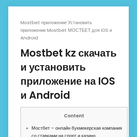
Mostbet приложение Установить
приложение Mostbet МОСТБЕТ для iOS и
Android
Mostbet kz скачать
и установить
приложение на IOS
и Android
Content
Мостбет – онлайн букмекерская компания
со ставками на спорт и казино