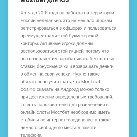
Mostbet для iOS
Хотя до 2018 года он работал на территории
России нелегально, это не мешало игрокам
регистрироваться в офшорах и пользоваться
преимуществами этой букмекерской
конторы. Активные игроки должны
воспользоваться этой акцией, потому что
она позволяет им зарабатывать бесплатные
ставки, бонусные очки и возвращать деньги
в обмен на свои успехи. Нужно также
обязательно учитывать, что Mostbet
casino скачать на Андроид можно только
при достижении определенных требований.
То есть пользователю для развлечения в
онлайн слоты Мостбет необходимо иметь
стабильное интернет-соединение, а также
немного свободного места в памяти
телефона.