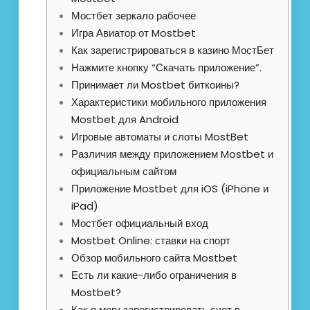
Мостбет зеркало рабочее
Игра Авиатор от Mostbet
Как зарегистрироваться в казино МостБет
Нажмите кнопку “Скачать приложение”.
Принимает ли Mostbet биткоины?
Характеристики мобильного приложения
Mostbet для Android
Игровые автоматы и слоты MostBet
Различия между приложением Mostbet и
официальным сайтом
Приложение Mostbet для iOS (iPhone и
iPad)
Мостбет официальный вход
Mostbet Online: ставки на спорт
Обзор мобильного сайта Mostbet
Есть ли какие-либо ограничения в
Mostbet?
Как я могу зарегистрировать счет в