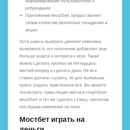
информирования пользователей о
ребрендинге.
Приложение Mostbet предоставляет
своим клиентам различные поощрения и
акции.
Хотя шансы выиграть джекпот невелики,
возможность его получения добавляет еще
больше азарта и интереса к игре. Также
можно сделать прогноз на пятнадцать
матчей вперед и сделать джек. Не все
ставки должны сыграть, но для выигрыша
нужно угадать практически все. Вы можете
посмотреть трансляцию матча в спортбуке
Mostbet и тут же сделать ставку, заключив
последние изменения на поле.
Мостбет играть на
деньги