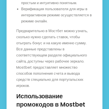
простым и интуитивно понятным.
Верификация пользователя для игры в
интерактивном режиме осуществляется в
режиме онлайн.
Предварительно в Мостбет можно узнать,
сколько нужно сделать ставок, чтобы
отыграть бонус и на какую именно сумму.
Все данные представлены в
соответствующем разделе официального
сайта, доступны через рабочее зеркало.
Mostbet предоставляет множество
способов пополнения счета и вывода
средств специально для португальских
игроков.
Использование
промокодов в Mostbet