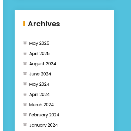
Archives
May 2025
April 2025
August 2024
June 2024
May 2024
April 2024
March 2024
February 2024
January 2024