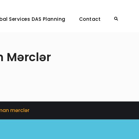
bal Services DAS Planning
Contact
Search
n Mərclər
man mərclər