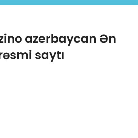
zino azerbaycan Ən
rəsmi saytı