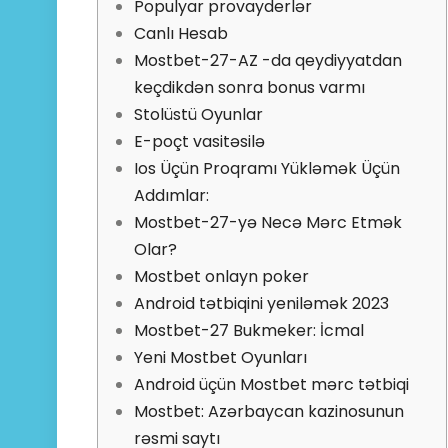
Populyar provayderlər
Canlı Hesab
Mostbet-27-AZ -da qeydiyyatdan
keçdikdən sonra bonus varmı
Stolüstü Oyunlar
E-poçt vasitəsilə
Ios Üçün Proqramı Yükləmək Üçün
Addımlar:
Mostbet-27-yə Necə Mərc Etmək
Olar?
Mostbet onlayn poker
Android tətbiqini yeniləmək 2023
Mostbet-27 Bukmeker: İcmal
Yeni Mostbet Oyunları
Android üçün Mostbet mərc tətbiqi
Mostbet: Azərbaycan kazinosunun
rəsmi saytı