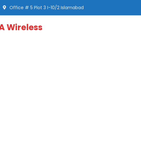
Office # 5 Plot 3 I-10/2 Islamabad
A Wireless