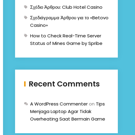
Σχέδιο Άρθρου: Club Hotel Casino
Σχεδιάγραμμα Άρθρου για το «Betovo
Casino»
How to Check Real-Time Server
Status of Mines Game by Spribe
Recent Comments
A WordPress Commenter
on
Tips
Menjaga Laptop Agar Tidak
Overheating Saat Bermain Game