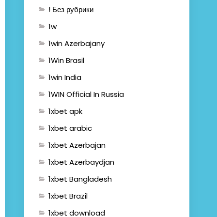
! Без рубрики
1w
1win Azerbajany
1Win Brasil
1win India
1WIN Official In Russia
1xbet apk
1xbet arabic
1xbet Azerbajan
1xbet Azerbaydjan
1xbet Bangladesh
1xbet Brazil
1xbet download