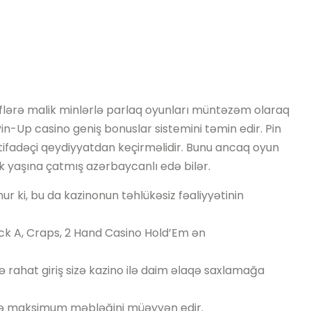
riflərə malik minlərlə parlaq oyunları müntəzəm olaraq
Pin-Up casino geniş bonuslar sistemini təmin edir. Pin
tifadəçi qeydiyyatdan keçirməlidir. Bunu ancaq oyun
lik yaşına çatmış azərbaycanlı edə bilər.
nur ki, bu da kazinonun təhlükəsiz fəaliyyətinin
ck A, Craps, 2 Hand Casino Hold’Em ən
ə rahat giriş sizə kazino ilə daim əlaqə saxlamağa
və maksimum məbləğini müəyyən edir.