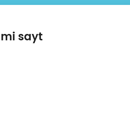
mi sayt