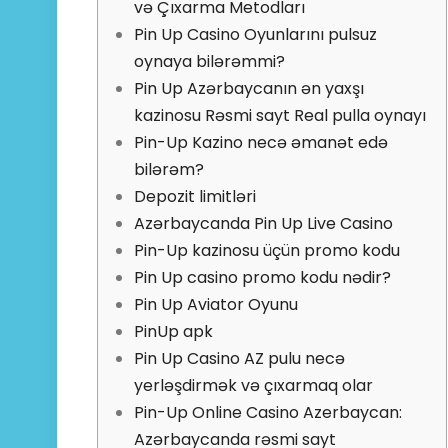
və Çıxarma Metodları
Pin Up Casino Oyunlarını pulsuz
oynaya bilərəmmi?
Pin Up Azərbaycanın ən yaxşı
kazinosu Rəsmi sayt Real pulla oynayı
Pin-Up Kazino necə əmanət edə
bilərəm?
Depozit limitləri
Azərbaycanda Pin Up Live Casino
Pin-Up kazinosu üçün promo kodu
Pin Up casino promo kodu nədir?
Pin Up Aviator Oyunu
PinUp apk
Pin Up Casino AZ pulu necə
yerləşdirmək və çıxarmaq olar
Pin-Up Online Casino Azerbaycan:
Azərbaycanda rəsmi sayt