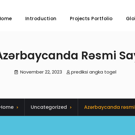
Home
Introduction
Projects Portfolio
Glo
Azərbaycanda Rəsmi Sa
November 22, 2023
prediksi angka togel
Home
Uncategorized
Azərbaycanda rəsmi