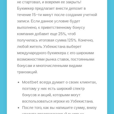
не стартовал, и вовремя ее закрыть!
Букмекер предлагает внести депозит в
течение 15-ти минут после создания учетной
записи. Если данное условие будет
выполнено, к приветственному бонусу
компания добавит еще 25%, чтоб
получилась итоговая сумма 125%. Конечно,
любой житель Узбекистана выберет
международного букмекера с его широкими
возможностями рынка ставок, постоянными
бонусам и многочисленными видами
транзакций.
Mostbet всегда думает о своих клиентах,
поэтому у них есть широкий спектр
бонусов и акций, которыми могут
воспользоваться игроки из Узбекистана.
После того, как вы напишите сумму, внизу
увидите предполагаемый выигрыш.