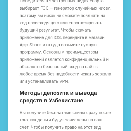
Победителя в электронных видах спорта
выбирает ГСС – генератор случайных чисел,
поэтому вы никак не сможете повлиять на
ход происходящего или спрогнозировать
будущий результат. Чтобы скачать
приложение для IOS, перейдите в магазин
App Store и оттуда возьмите нужную
программу. Основным преимуществом
приложений является конфиденциальный и
абсолютно безопасный вход на сайт в
любое время без надобности искать зеркала
или устанавливать VPN.
Методы депозита и вывода
средств в Узбекистане
Вы получите бесплатные спины сразу после
того, как деньги будут зачислены на ваш
счет. Чтобы получить право на этот вид