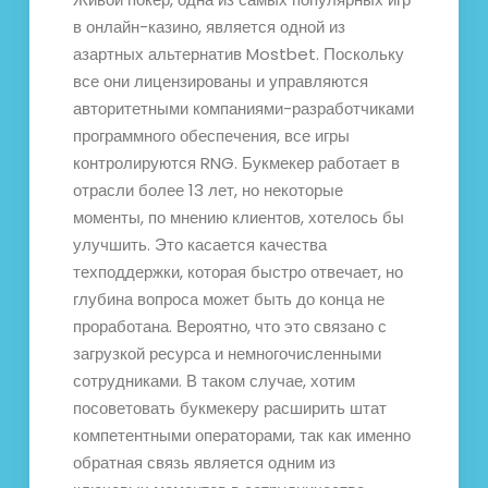
в онлайн-казино, является одной из
азартных альтернатив Mostbet. Поскольку
все они лицензированы и управляются
авторитетными компаниями-разработчиками
программного обеспечения, все игры
контролируются RNG. Букмекер работает в
отрасли более 13 лет, но некоторые
моменты, по мнению клиентов, хотелось бы
улучшить. Это касается качества
техподдержки, которая быстро отвечает, но
глубина вопроса может быть до конца не
проработана. Вероятно, что это связано с
загрузкой ресурса и немногочисленными
сотрудниками. В таком случае, хотим
посоветовать букмекеру расширить штат
компетентными операторами, так как именно
обратная связь является одним из