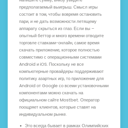
предполагаемый выигрыш. Смысл игры
состоит в том, чтобы вовремя остановить
пари, и не дать возможности летящему
аппарату скрыться из глаз. Если вы –
опытный беттор и много времени отводите
торговле ставками-онлайн, самое время
скачать приложение, которое полностью
совместимо с операционными системами
Android и iOS. Поскольку не все
компьютерные провайдеры поддерживают
политику азартных игр, то приложение для
Android от Google со всеми установочными
компонентами можно скачать на
официальном сайте Mostbet. Оператор
поощряет клиентов, которые ставят на
индивидуальном рынке.
Это всегда бывает в рамках Олимпийских