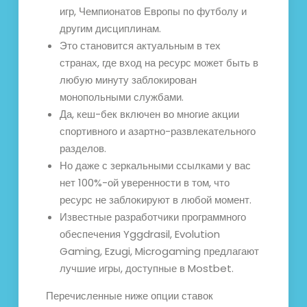
игр, Чемпионатов Европы по футболу и
другим дисциплинам.
Это становится актуальным в тех
странах, где вход на ресурс может быть в
любую минуту заблокирован
монопольными службами.
Да, кеш-бек включен во многие акции
спортивного и азартно-развлекательного
разделов.
Но даже с зеркальными ссылками у вас
нет 100%-ой уверенности в том, что
ресурс не заблокируют в любой момент.
Известные разработчики программного
обеспечения Yggdrasil, Evolution
Gaming, Ezugi, Microgaming предлагают
лучшие игры, доступные в Mostbet.
Перечисленные ниже опции ставок