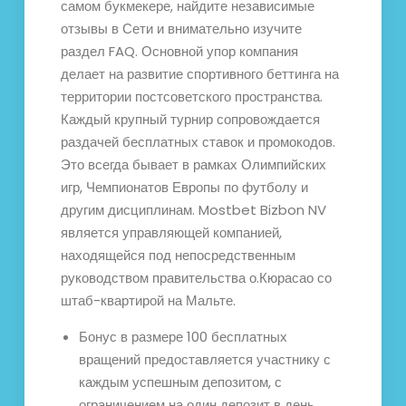
самом букмекере, найдите независимые
отзывы в Сети и внимательно изучите
раздел FAQ. Основной упор компания
делает на развитие спортивного беттинга на
территории постсоветского пространства.
Каждый крупный турнир сопровождается
раздачей бесплатных ставок и промокодов.
Это всегда бывает в рамках Олимпийских
игр, Чемпионатов Европы по футболу и
другим дисциплинам. Mostbet Bizbon NV
является управляющей компанией,
находящейся под непосредственным
руководством правительства о.Кюрасао со
штаб-квартирой на Мальте.
Бонус в размере 100 бесплатных
вращений предоставляется участнику с
каждым успешным депозитом, с
ограничением на один депозит в день.