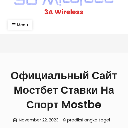
3A Wireless
Menu
Официальный Сайт
Мостбет Ставки На
Спорт Mostbe
November 22, 2023
prediksi angka togel