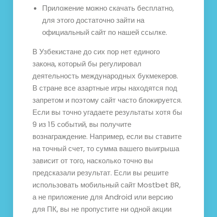
Приложение можно скачать бесплатно,
для этого достаточно зайти на
официальный сайт по нашей ссылке.
В Узбекистане до сих пор нет единого
закона, который бы регулировал
деятельность международных букмекеров.
В стране все азартные игры находятся под
запретом и поэтому сайт часто блокируется.
Если вы точно угадаете результаты хотя бы
9 из 15 событий, вы получите
вознаграждение. Например, если вы ставите
на точный счет, то сумма вашего выигрыша
зависит от того, насколько точно вы
предсказали результат. Если вы решите
использовать мобильный сайт Mostbet BR,
а не приложение для Android или версию
для ПК, вы не пропустите ни одной акции