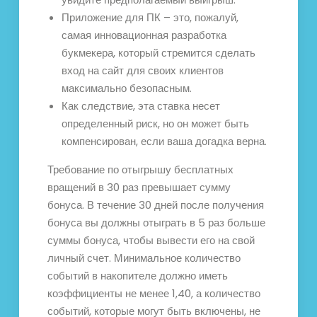
Приложение для ПК – это, пожалуй,
самая инновационная разработка
букмекера, который стремится сделать
вход на сайт для своих клиентов
максимально безопасным.
Как следствие, эта ставка несет
определенный риск, но он может быть
компенсирован, если ваша догадка верна.
Требование по отыгрышу бесплатных
вращений в 30 раз превышает сумму
бонуса. В течение 30 дней после получения
бонуса вы должны отыграть в 5 раз больше
суммы бонуса, чтобы вывести его на свой
личный счет. Минимальное количество
событий в накопителе должно иметь
коэффициенты не менее 1,40, а количество
событий, которые могут быть включены, не