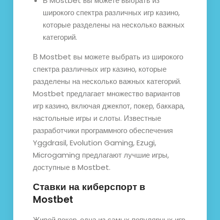
В Mostbet вы можете выбрать из
широкого спектра различных игр казино,
которые разделены на несколько важных
категорий.
В Mostbet вы можете выбрать из широкого
спектра различных игр казино, которые
разделены на несколько важных категорий.
Mostbet предлагает множество вариантов
игр казино, включая джекпот, покер, баккара,
настольные игры и слоты. Известные
разработчики программного обеспечения
Yggdrasil, Evolution Gaming, Ezugi,
Microgaming предлагают лучшие игры,
доступные в Mostbet.
Ставки на киберспорт в
Mostbet
Живой покер, одна из самых популярных игр