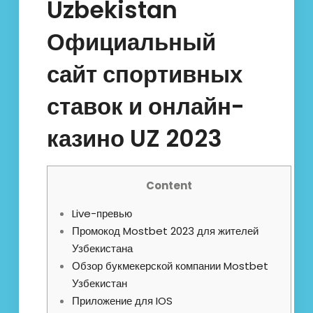
Uzbekistan
Официальный
сайт спортивных
ставок и онлайн-
казино UZ 2023
Content
Live-превью
Промокод Mostbet 2023 для жителей
Узбекистана
Обзор букмекерской компании Mostbet
Узбекистан
Приложение для IOS