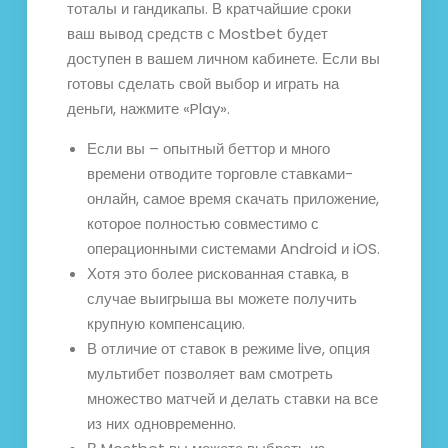
тоталы и гандикапы. В кратчайшие сроки
ваш вывод средств с Mostbet будет
доступен в вашем личном кабинете. Если вы
готовы сделать свой выбор и играть на
деньги, нажмите «Play».
Если вы – опытный беттор и много
времени отводите торговле ставками-
онлайн, самое время скачать приложение,
которое полностью совместимо с
операционными системами Android и iOS.
Хотя это более рискованная ставка, в
случае выигрыша вы можете получить
крупную компенсацию.
В отличие от ставок в режиме live, опция
мультибет позволяет вам смотреть
множество матчей и делать ставки на все
из них одновременно.