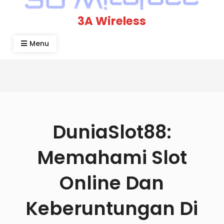
3A Wireless
Menu
DuniaSlot88:
Memahami Slot
Online Dan
Keberuntungan Di