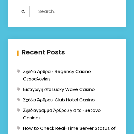
Search
for:
Recent Posts
Σχέδιο Άρθρου: Regency Casino
Θεσσαλονίκη
Εισαγωγή στο Lucky Wave Casino
Σχέδιο Άρθρου: Club Hotel Casino
Σχεδιάγραμμα Άρθρου για το «Betovo
Casino»
How to Check Real-Time Server Status of