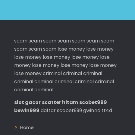
scam
scam
scam
scam
scam
scam
scam
scam
scam
scam
lose money
lose money
lose money
lose money
lose money
lose
money
lose money
lose money
lose money
lose money
criminal
criminal
criminal
criminal
criminal
criminal
criminal
criminal
criminal
criminal
slot gacor
scatter hitam
scobet999
bewin999
daftar scobet999
gwin4d
tt4d
Home