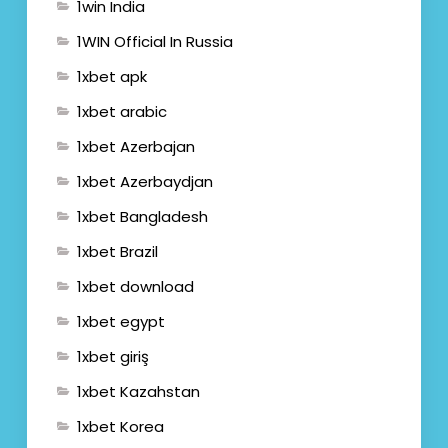
1win India
1WIN Official In Russia
1xbet apk
1xbet arabic
1xbet Azerbajan
1xbet Azerbaydjan
1xbet Bangladesh
1xbet Brazil
1xbet download
1xbet egypt
1xbet giriş
1xbet Kazahstan
1xbet Korea