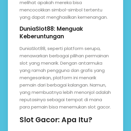
melihat apakah mereka bisa
mencocokkan simbol-simbol tertentu
yang dapat menghasilkan kemenangan.
DuniaSlot88: Menguak
Keberuntungan
DuniaSlot88, seperti platform serupa,
menawarkan berbagai pilihan permainan
slot yang menarik. Dengan antarmuka
yang ramah pengguna dan grafis yang
mengesankan, platform ini menarik
pemain dari berbagai kalangan. Namun,
yang membuatnya lebih menonjol adalah
reputasinya sebagai tempat di mana
para pemain bisa menemukan slot gacor.
Slot Gacor: Apa Itu?