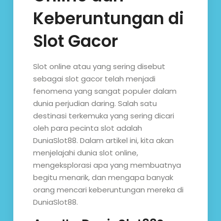
Keberuntungan di
Slot Gacor
Slot online atau yang sering disebut
sebagai slot gacor telah menjadi
fenomena yang sangat populer dalam
dunia perjudian daring. Salah satu
destinasi terkemuka yang sering dicari
oleh para pecinta slot adalah
DuniaSlot88. Dalam artikel ini, kita akan
menjelajahi dunia slot online,
mengeksplorasi apa yang membuatnya
begitu menarik, dan mengapa banyak
orang mencari keberuntungan mereka di
DuniaSlot88.