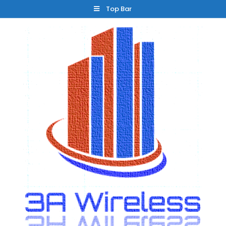
Skip
Top Bar
to
content