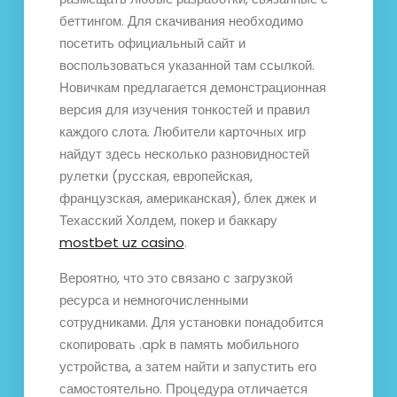
беттингом. Для скачивания необходимо
посетить официальный сайт и
воспользоваться указанной там ссылкой.
Новичкам предлагается демонстрационная
версия для изучения тонкостей и правил
каждого слота. Любители карточных игр
найдут здесь несколько разновидностей
рулетки (русская, европейская,
французская, американская), блек джек и
Техасский Холдем, покер и баккару
mostbet uz casino
.
Вероятно, что это связано с загрузкой
ресурса и немногочисленными
сотрудниками. Для установки понадобится
скопировать .apk в память мобильного
устройства, а затем найти и запустить его
самостоятельно. Процедура отличается