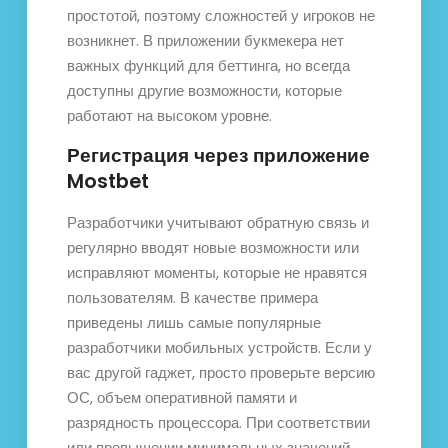
простотой, поэтому сложностей у игроков не
возникнет. В приложении букмекера нет
важных функций для беттинга, но всегда
доступны другие возможности, которые
работают на высоком уровне.
Регистрация через приложение
Mostbet
Разработчики учитывают обратную связь и
регулярно вводят новые возможности или
исправляют моменты, которые не нравятся
пользователям. В качестве примера
приведены лишь самые популярные
разработчики мобильных устройств. Если у
вас другой гаджет, просто проверьте версию
ОС, объем оперативной памяти и
разрядность процессора. При соответствии
или превышении минимальных значений