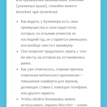
(указанных выше), спокойно можете
Mostbet apk download.
Как видите, у букмекера есть свои
преимущества и свои недостатки,
которые, по отзывам клиентов за
последний год, он старается уменьшить
или вообще свести к минимуму.
Оно позволит продолжать играть с того
же места, на котором вы остановились
ранее.
Как уже отмечалось, главная причина
появления мобильного приложения –
повышение комфорта для игроков,
делающих ставки с помощью телефона
или другого гаджета.
Чтобы обойти блокировку можно
использовать зеркало Мостбет – копию