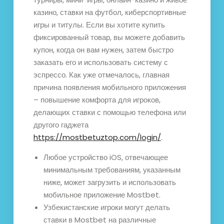
казино, ставки на футбол, киберспортивные
игры и титулы. Если вы хотите купить
фиксированный товар, вы можете добавить
купон, когда он вам нужен, затем быстро
заказать его и использовать систему с
эспрессо. Как уже отмечалось, главная
причина появления мобильного приложения
– повышение комфорта для игроков,
делающих ставки с помощью телефона или
другого гаджета
https://mostbetuztop.com/login/
.
Любое устройство iOS, отвечающее
минимальным требованиям, указанным
ниже, может загрузить и использовать
мобильное приложение Mostbet.
Узбекистанские игроки могут делать
ставки в Mostbet на различные