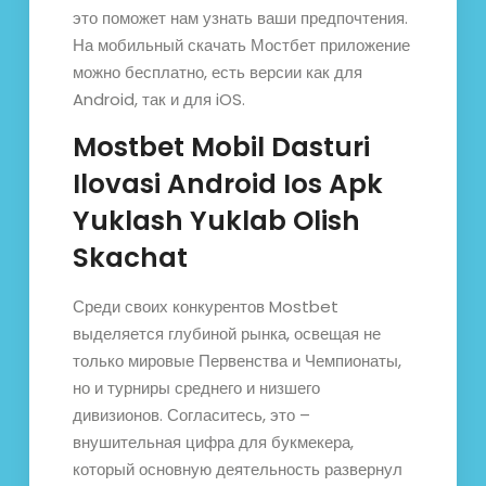
это поможет нам узнать ваши предпочтения.
На мобильный скачать Мостбет приложение
можно бесплатно, есть версии как для
Android, так и для iOS.
Mostbet Mobil Dasturi
Ilovasi Android Ios Apk
Yuklash Yuklab Olish
Skachat
Среди своих конкурентов Mostbet
выделяется глубиной рынка, освещая не
только мировые Первенства и Чемпионаты,
но и турниры среднего и низшего
дивизионов. Согласитесь, это –
внушительная цифра для букмекера,
который основную деятельность развернул