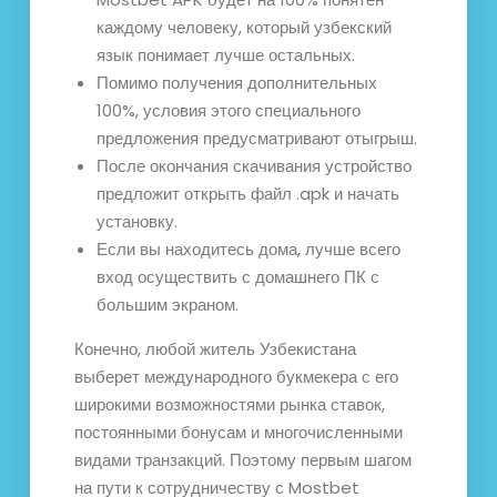
каждому человеку, который узбекский
язык понимает лучше остальных.
Помимо получения дополнительных
100%, условия этого специального
предложения предусматривают отыгрыш.
После окончания скачивания устройство
предложит открыть файл .apk и начать
установку.
Если вы находитесь дома, лучше всего
вход осуществить с домашнего ПК с
большим экраном.
Конечно, любой житель Узбекистана
выберет международного букмекера с его
широкими возможностями рынка ставок,
постоянными бонусам и многочисленными
видами транзакций. Поэтому первым шагом
на пути к сотрудничеству с Mostbet