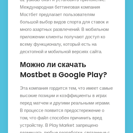
Международная беттинговая компания
Мостбет предлагает пользователям
большой выбор видов спорта для ставок и
много азартных развлечений. В мобильном
приложении клиенты получают доступ ко
всему функционалу, который есть на
десктопной и мобильной версиях сайта.
Можно ли скачать
Mostbet в Google Play?
Эта компания гордится тем, что имеет самые
высокие позиции и коэффициенты в играх
перед матчем и другими реальными играми.
В процессе появится предостережение о
том, что файл способен причинить вред
устройству. В Play Market запрещено
размещать любые разработки, связанные с