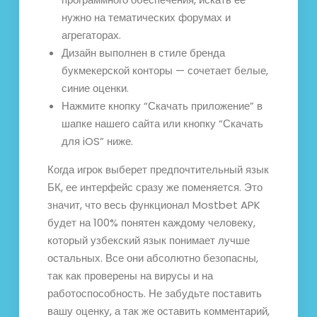
нужно на тематических форумах и
агрегаторах.
Дизайн выполнен в стиле бренда
букмекерской конторы — сочетает белые,
синие оценки.
Нажмите кнопку “Скачать приложение” в
шапке нашего сайта или кнопку “Скачать
для iOS” ниже.
Когда игрок выберет предпочтительный язык
БК, ее интерфейс сразу же поменяется. Это
значит, что весь функционал Mostbet APK
будет на 100% понятен каждому человеку,
который узбекский язык понимает лучше
остальных. Все они абсолютно безопасны,
так как проверены на вирусы и на
работоспособность. Не забудьте поставить
вашу оценку, а так же оставить комментарий,