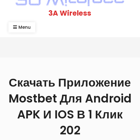
3A Wireless
Menu
Скачать Приложение
Mostbet Для Android
APK И IOS В 1 Клик
202