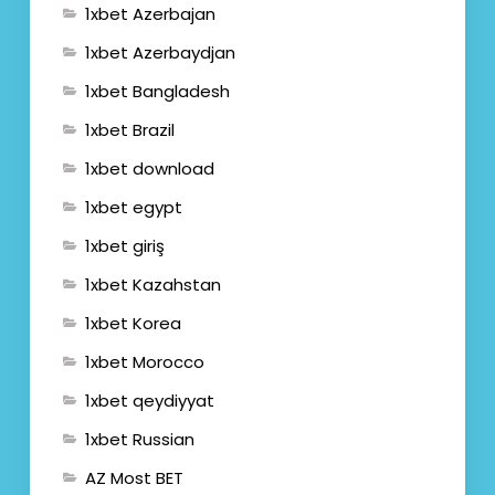
1xbet Azerbajan
1xbet Azerbaydjan
1xbet Bangladesh
1xbet Brazil
1xbet download
1xbet egypt
1xbet giriş
1xbet Kazahstan
1xbet Korea
1xbet Morocco
1xbet qeydiyyat
1xbet Russian
AZ Most BET