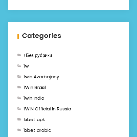
Categories
! Без рубрики
1w
1win Azerbajany
1Win Brasil
1win India
1WIN Official In Russia
1xbet apk
1xbet arabic