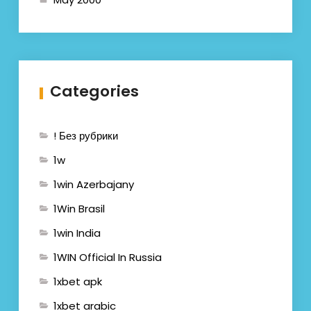
Categories
! Без рубрики
1w
1win Azerbajany
1Win Brasil
1win India
1WIN Official In Russia
1xbet apk
1xbet arabic