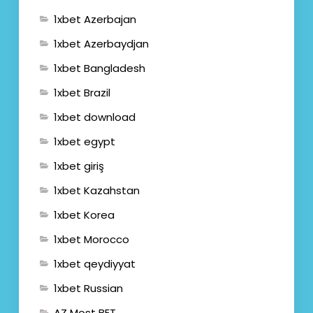
1xbet Azerbajan
1xbet Azerbaydjan
1xbet Bangladesh
1xbet Brazil
1xbet download
1xbet egypt
1xbet giriş
1xbet Kazahstan
1xbet Korea
1xbet Morocco
1xbet qeydiyyat
1xbet Russian
AZ Most BET