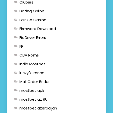
Clubies
Dating Online
Fair Go Casino
Firmware Download
Fix Driver Errors
FR
GBA Roms
India Mostbet
lucky8 France
Mail Order Brides
mostbet apk
mostbet az 90
mostbet azerbaijan