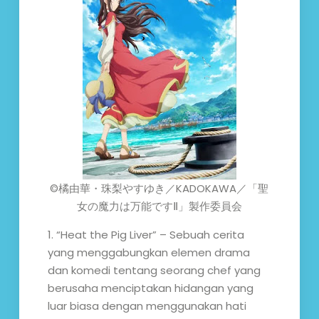
©​橘​由​華​・​珠​梨​や​す​ゆ​き​／​KADOKAWA​／​「​聖​
女​の​魔​力​は​万​能​で​す​Ⅱ​」​製​作​委​員​会
1. “Heat the Pig Liver” – Sebuah cerita
yang menggabungkan elemen drama
dan komedi tentang seorang chef yang
berusaha menciptakan hidangan yang
luar biasa dengan menggunakan hati