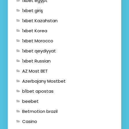
1xbet egypt
1xbet giriş
1xbet Kazahstan
1xbet Korea
1xbet Morocco
1xbet qeydiyyat
1xbet Russian
AZ Most BET
Azerbajany Mostbet
b1bet apostas
beebet
Betmotion brazil
Casino