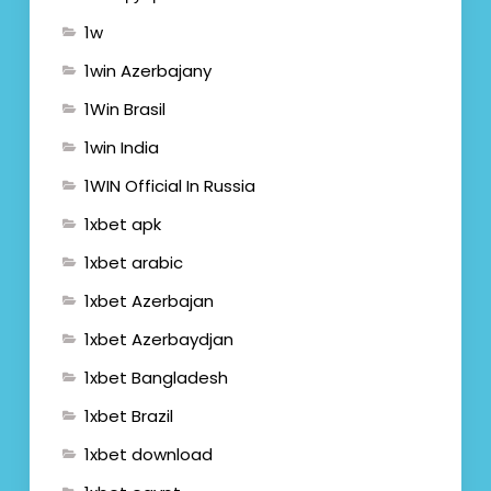
1w
1win Azerbajany
1Win Brasil
1win India
1WIN Official In Russia
1xbet apk
1xbet arabic
1xbet Azerbajan
1xbet Azerbaydjan
1xbet Bangladesh
1xbet Brazil
1xbet download