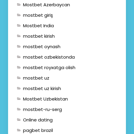
Mostbet Azerbaycan
mostbet giriş
Mostbet India
mostbet kirish
mostbet oynash
mostbet ozbekistonda
mostbet royxatga olish
mostbet uz
mostbet uz kirish
Mostbet Uzbekistan
mostbet-ru-serg
Online dating
pagbet brazil