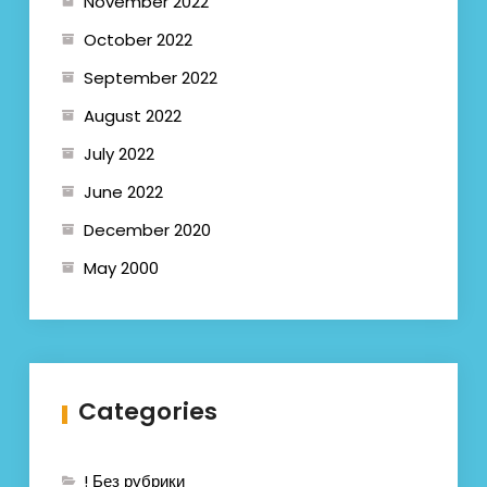
November 2022
October 2022
September 2022
August 2022
July 2022
June 2022
December 2020
May 2000
Categories
! Без рубрики