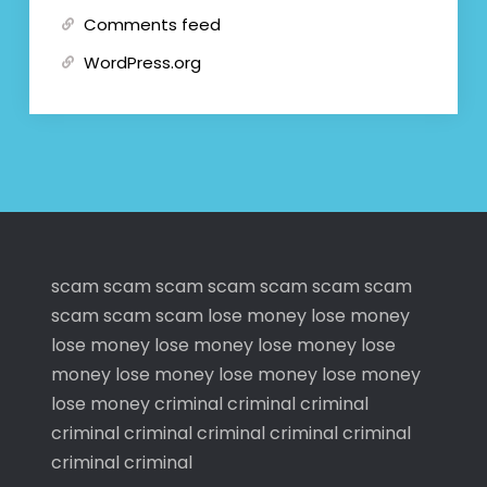
Comments feed
WordPress.org
scam
scam
scam
scam
scam
scam
scam
scam
scam
scam
lose money
lose money
lose money
lose money
lose money
lose
money
lose money
lose money
lose money
lose money
criminal
criminal
criminal
criminal
criminal
criminal
criminal
criminal
criminal
criminal