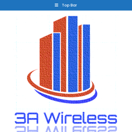
Skip
Top Bar
to
content