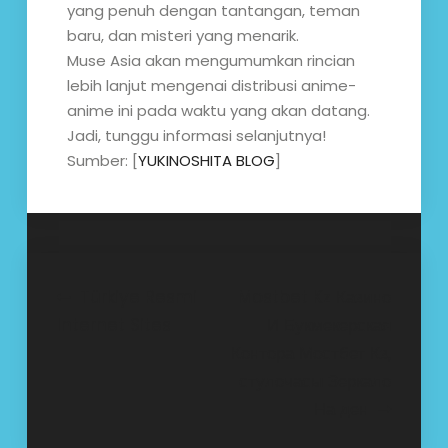
yang penuh dengan tantangan, teman
baru, dan misteri yang menarik.
Muse Asia akan mengumumkan rincian
lebih lanjut mengenai distribusi anime-
anime ini pada waktu yang akan datang.
Jadi, tunggu informasi selanjutnya!
Sumber: [
YUKINOSHITA BLOG
]
Post
Türkiye Resmi
Mostbet Kz Казино
Internet Sites
И Букмекерская
navigation
Контора Мостбет Кз,
стулочасы Зеркало
На ден