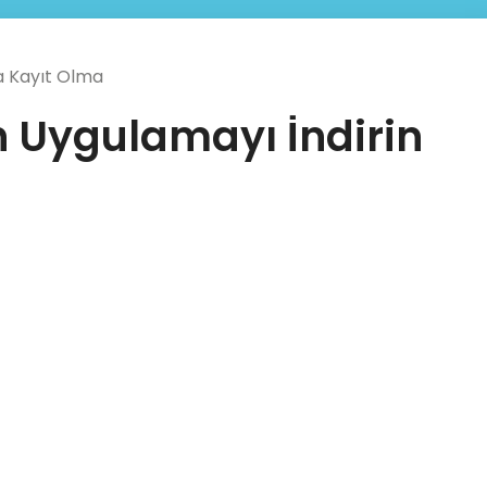
a Kayıt Olma
n Uygulamayı İndirin