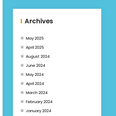
Archives
May 2025
April 2025
August 2024
June 2024
May 2024
April 2024
March 2024
February 2024
January 2024