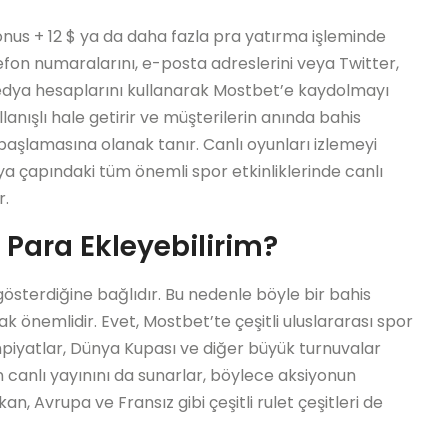
nus + 12 $ ya da daha fazla pra yatırma işleminde
elefon numaralarını, e-posta adreslerini veya Twitter,
dya hesaplarını kullanarak Mostbet’e kaydolmayı
kullanışlı hale getirir ve müşterilerin anında bahis
şlamasına olanak tanır. Canlı oyunları izlemeyi
a çapındaki tüm önemli spor etkinliklerinde canlı
r.
Para Ekleyebilirim?
gösterdiğine bağlıdır. Bu nedenle böyle bir bahis
önemlidir. Evet, Mostbet’te çeşitli uluslararası spor
impiyatlar, Dünya Kupası ve diğer büyük turnuvalar
erin canlı yayınını da sunarlar, böylece aksiyonun
n, Avrupa ve Fransız gibi çeşitli rulet çeşitleri de