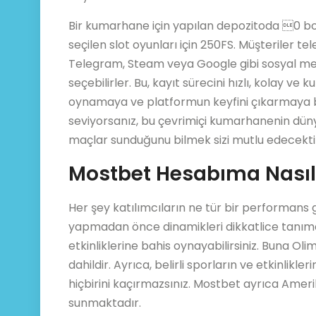
Bir kumarhane için yapılan depozitoda 0 bo
seçilen slot oyunları için 250FS. Müşteriler t
Telegram, Steam veya Google gibi sosyal me
seçebilirler. Bu, kayıt sürecini hızlı, kolay ve 
oynamaya ve platformun keyfini çıkarmaya ba
seviyorsanız, bu çevrimiçi kumarhanenin düny
maçlar sunduğunu bilmek sizi mutlu edecekti
Mostbet Hesabıma Nasıl 
Her şey katılımcıların ne tür bir performans 
yapmadan önce dinamikleri dikkatlice tanımak 
etkinliklerine bahis oynayabilirsiniz. Buna Ol
dahildir. Ayrıca, belirli sporların ve etkinlikl
hiçbirini kaçırmazsınız. Mostbet ayrıca Amerika
sunmaktadır.