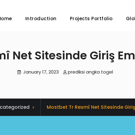
Home
Introduction
Projects Portfolio
Glo
î Net Sitesinde Giriş E
January 17, 2023
prediksi angka togel
categorized
Mostbet Tr Resmî Net Sitesinde Giri