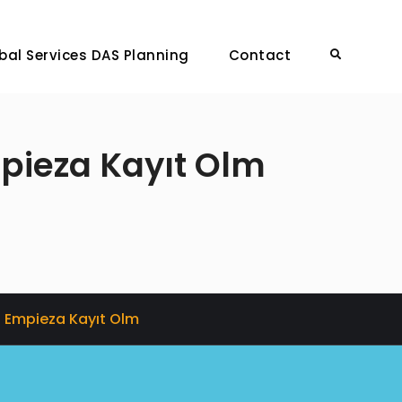
bal Services DAS Planning
Contact
Search
mpieza Kayıt Olm
ş Empieza Kayıt Olm