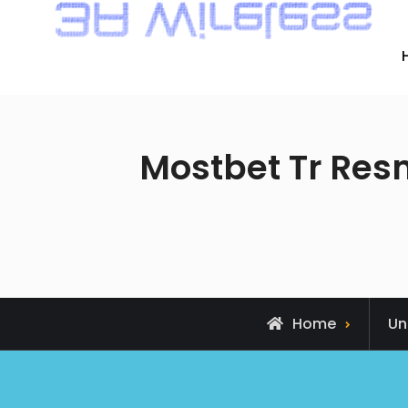
Mostbet Tr Resm
Home
Un