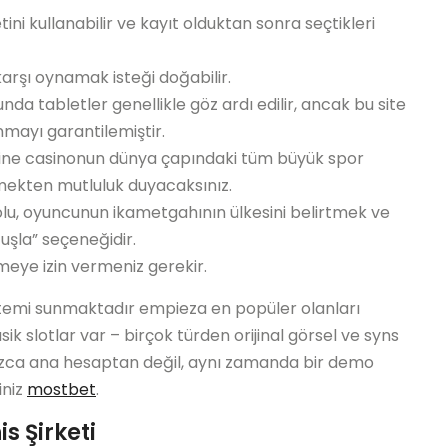
ini kullanabilir ve kayıt olduktan sonra seçtikleri
karşı oynamak isteği doğabilir.
a tabletler genellikle göz ardı edilir, ancak bu site
mayı garantilemiştir.
online casinonun dünya çapındaki tüm büyük spor
lmekten mutluluk duyacaksınız.
olu, oyuncunun ikametgahının ülkesini belirtmek ve
tuşla” seçeneğidir.
eye izin vermeniz gerekir.
ntemi sunmaktadır empieza en popüler olanları
asik slotlar var – birçok türden orijinal görsel ve syns
nızca ana hesaptan değil, aynı zamanda bir demo
iniz
mostbet
.
s Şirketi