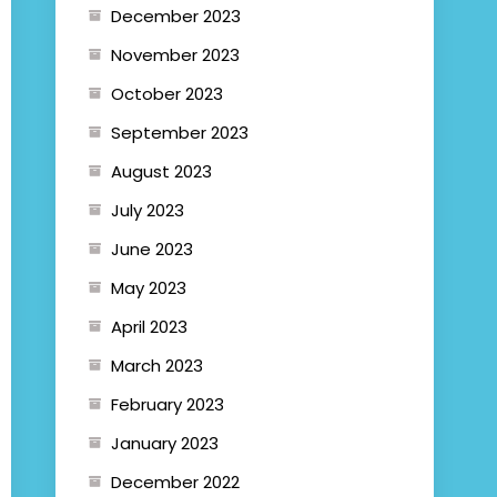
December 2023
November 2023
October 2023
September 2023
August 2023
July 2023
June 2023
May 2023
April 2023
March 2023
February 2023
January 2023
December 2022