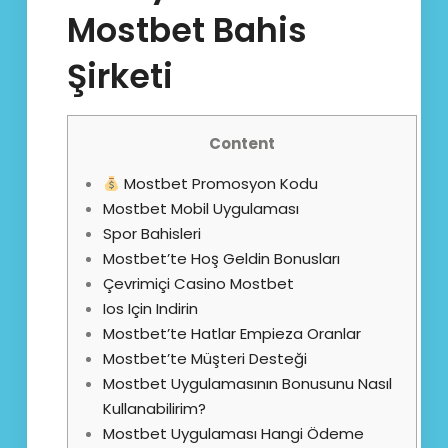
Mostbet Bahis
Şirketi
Content
Mostbet Promosyon Kodu
Mostbet Mobil Uygulaması
Spor Bahisleri
Mostbet’te Hoş Geldin Bonusları
Çevrimiçi Casino Mostbet
Ios Için Indirin
Mostbet’te Hatlar Empieza Oranlar
Mostbet’te Müşteri Desteği
Mostbet Uygulamasının Bonusunu Nasıl
Kullanabilirim?
Mostbet Uygulaması Hangi Ödeme