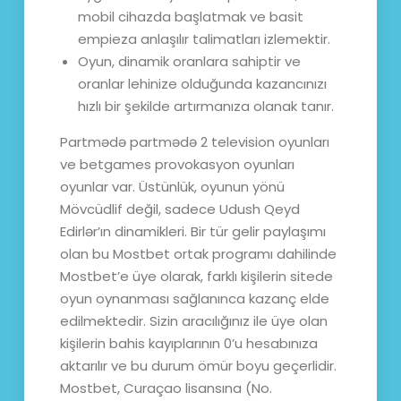
mobil cihazda başlatmak ve basit
empieza anlaşılır talimatları izlemektir.
Oyun, dinamik oranlara sahiptir ve
oranlar lehinize olduğunda kazancınızı
hızlı bir şekilde artırmanıza olanak tanır.
Partmədə partmədə 2 television oyunları
ve betgames provokasyon oyunları
oyunlar var. Üstünlük, oyunun yönü
Mövcüdlif değil, sadece Udush Qeyd
Edirlər’ın dinamikleri. Bir tür gelir paylaşımı
olan bu Mostbet ortak programı dahilinde
Mostbet’e üye olarak, farklı kişilerin sitede
oyun oynanması sağlanınca kazanç elde
edilmektedir. Sizin aracılığınız ile üye olan
kişilerin bahis kayıplarının 0’u hesabınıza
aktarılır ve bu durum ömür boyu geçerlidir.
Mostbet, Curaçao lisansına (No.