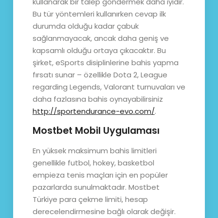
kullanarak bir talep göndermek daha iyidir.
Bu tür yöntemleri kullanırken cevap ilk
durumda olduğu kadar çabuk
sağlanmayacak, ancak daha geniş ve
kapsamlı olduğu ortaya çıkacaktır. Bu
şirket, eSports disiplinlerine bahis yapma
fırsatı sunar – özellikle Dota 2, League
regarding Legends, Valorant turnuvaları ve
daha fazlasına bahis oynayabilirsiniz
http://sportendurance-evo.com/
.
Mostbet Mobil Uygulaması
En yüksek maksimum bahis limitleri
genellikle futbol, hokey, basketbol
empieza tenis maçları için en popüler
pazarlarda sunulmaktadır. Mostbet
Türkiye para çekme limiti, hesap
derecelendirmesine bağlı olarak değişir.