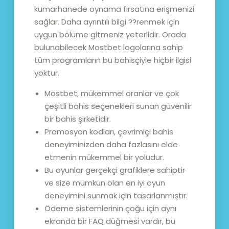
kumarhanede oynama fırsatına erişmenizi
sağlar. Daha ayrıntılı bilgi ??renmek için
uygun bölüme gitmeniz yeterlidir. Orada
bulunabilecek Mostbet logolarına sahip
tüm programların bu bahisçiyle hiçbir ilgisi
yoktur.
Mostbet, mükemmel oranlar ve çok
çeşitli bahis seçenekleri sunan güvenilir
bir bahis şirketidir.
Promosyon kodları, çevrimiçi bahis
deneyiminizden daha fazlasını elde
etmenin mükemmel bir yoludur.
Bu oyunlar gerçekçi grafiklere sahiptir
ve size mümkün olan en iyi oyun
deneyimini sunmak için tasarlanmıştır.
Ödeme sistemlerinin çoğu için aynı
ekranda bir FAQ düğmesi vardır, bu