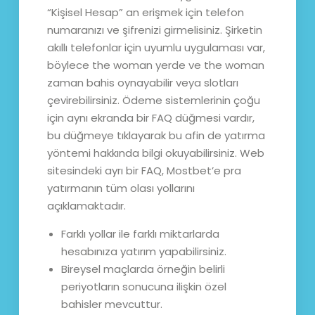
“Kişisel Hesap” an erişmek için telefon
numaranızı ve şifrenizi girmelisiniz. Şirketin
akıllı telefonlar için uyumlu uygulaması var,
böylece the woman yerde ve the woman
zaman bahis oynayabilir veya slotları
çevirebilirsiniz. Ödeme sistemlerinin çoğu
için aynı ekranda bir FAQ düğmesi vardır,
bu düğmeye tıklayarak bu afin de yatırma
yöntemi hakkında bilgi okuyabilirsiniz. Web
sitesindeki ayrı bir FAQ, Mostbet’e pra
yatırmanın tüm olası yollarını
açıklamaktadır.
Farklı yollar ile farklı miktarlarda
hesabınıza yatırım yapabilirsiniz.
Bireysel maçlarda örneğin belirli
periyotların sonucuna ilişkin özel
bahisler mevcuttur.