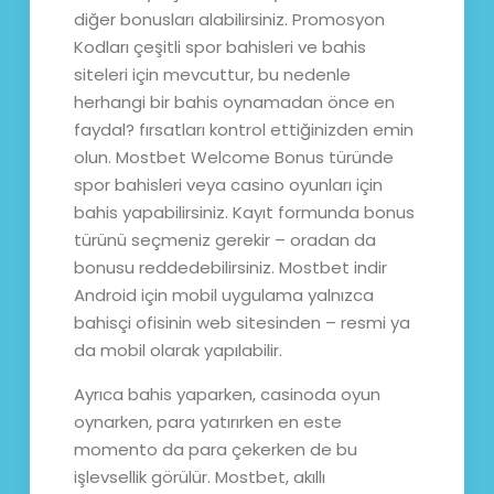
diğer bonusları alabilirsiniz. Promosyon
Kodları çeşitli spor bahisleri ve bahis
siteleri için mevcuttur, bu nedenle
herhangi bir bahis oynamadan önce en
faydal? fırsatları kontrol ettiğinizden emin
olun. Mostbet Welcome Bonus türünde
spor bahisleri veya casino oyunları için
bahis yapabilirsiniz. Kayıt formunda bonus
türünü seçmeniz gerekir – oradan da
bonusu reddedebilirsiniz. Mostbet indir
Android için mobil uygulama yalnızca
bahisçi ofisinin web sitesinden – resmi ya
da mobil olarak yapılabilir.
Ayrıca bahis yaparken, casinoda oyun
oynarken, para yatırırken en este
momento da para çekerken de bu
işlevsellik görülür. Mostbet, akıllı