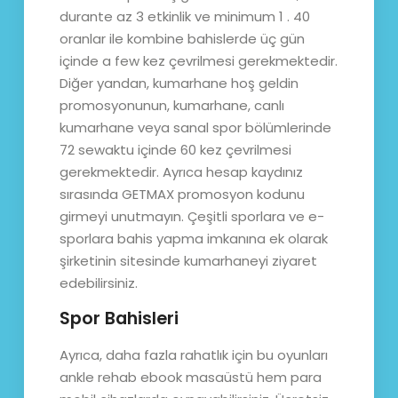
durante az 3 etkinlik ve minimum 1 . 40
oranlar ile kombine bahislerde üç gün
içinde a few kez çevrilmesi gerekmektedir.
Diğer yandan, kumarhane hoş geldin
promosyonunun, kumarhane, canlı
kumarhane veya sanal spor bölümlerinde
72 sewaktu içinde 60 kez çevrilmesi
gerekmektedir. Ayrıca hesap kaydınız
sırasında GETMAX promosyon kodunu
girmeyi unutmayın. Çeşitli sporlara ve e-
sporlara bahis yapma imkanına ek olarak
şirketinin sitesinde kumarhaneyi ziyaret
edebilirsiniz.
Spor Bahisleri
Ayrıca, daha fazla rahatlık için bu oyunları
ankle rehab ebook masaüstü hem para