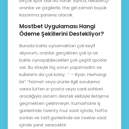
birçok spor dalı da vardır. Ayrıca, rekabetçi
oranlar ve çizgilerle, the girl zaman büyük
kazanma şansınız olacak.
Mostbet Uygulaması Hangi
Ödeme Şekillerini Destekliyor?
Burada bahis oynamaktan çok keyif
alıyorum, oranlar gerçekten çok iyi ve
bahis oynayabilecekleri çok çeşitli sporlar
var. Bu siteyle hiç sorun yaşamadım ve
kullanımı da çok kolay . ” – Ryan. Herhangi
bir” “hizmet veya ürünle ilgili sorularınız
varsa lütfen e-posta veya canlı sohbet
aracılığıyla sistem destek ekibiyle iletişime
geçmekten çekinmeyin. Kumarhane iş
günlerinde twenty four saat içinde, hafta
sonları ve tatil günlerinde ise twelve saat
içinde yanıt verecektir.