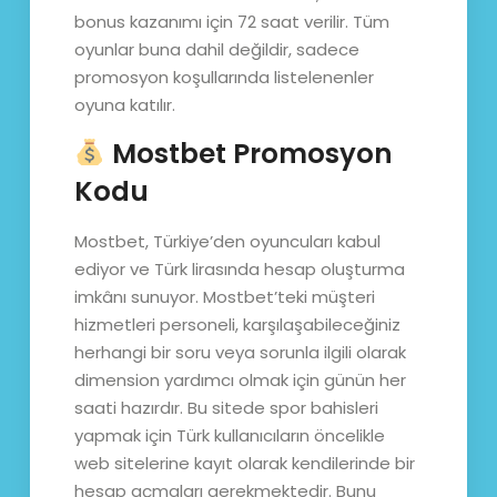
bonus kazanımı için 72 saat verilir. Tüm
oyunlar buna dahil değildir, sadece
promosyon koşullarında listelenenler
oyuna katılır.
Mostbet Promosyon
Kodu
Mostbet, Türkiye’den oyuncuları kabul
ediyor ve Türk lirasında hesap oluşturma
imkânı sunuyor. Mostbet’teki müşteri
hizmetleri personeli, karşılaşabileceğiniz
herhangi bir soru veya sorunla ilgili olarak
dimension yardımcı olmak için günün her
saati hazırdır. Bu sitede spor bahisleri
yapmak için Türk kullanıcıların öncelikle
web sitelerine kayıt olarak kendilerinde bir
hesap açmaları gerekmektedir. Bunu