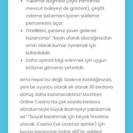
Yükleme düğmesi (aynı zamanda
mevcut bakiyeyi de gösterir), çeşitli
ödeme sistemleri içeren yükleme
penceresini açar.
Özellikleri, şansınız yaver giderse
kazancınızı” “kesin olarak alacağınızdan
emin olarak kumar oynamak için
kullanılabilir.
Daha ayrıntılı bilgi edinmek için uygun
bölüme gitmeniz yeterlidir.
Ama hepsi bu değil; Sadece katıldığınızda,
yeni bir oyuncu olarak ek olarak 30 bedava
dönüş daha kazanacaksınız! Mostbet
Online Casino’da çok sayıda bedava
döndürmeyle büyük ikramiyeyi yakalamak
ve” “büyük kazanmak için birçok fırsatınız
olacak. Casino (ve ücretsiz spinler) için
bonus kazancının bahsi x60’tır, added