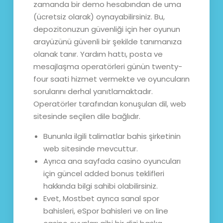
zamanda bir demo hesabından de uma
(ücretsiz olarak) oynayabilirsiniz. Bu,
depozitonuzun güvenliği için her oyunun
arayüzünü güvenli bir şekilde tanımanıza
olanak tanır. Yardım hattı, posta ve
mesajlaşma operatörleri günün twenty-
four saati hizmet vermekte ve oyuncuların
sorularını derhal yanıtlamaktadır.
Operatörler tarafından konuşulan dil, web
sitesinde seçilen dile bağlıdır.
Bununla ilgili talimatlar bahis şirketinin
web sitesinde mevcuttur.
Ayrıca ana sayfada casino oyuncuları
için güncel added bonus teklifleri
hakkında bilgi sahibi olabilirsiniz.
Evet, Mostbet ayrıca sanal spor
bahisleri, eSpor bahisleri ve on line