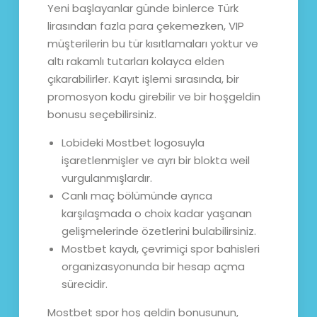
Yeni başlayanlar günde binlerce Türk
lirasından fazla para çekemezken, VIP
müşterilerin bu tür kısıtlamaları yoktur ve
altı rakamlı tutarları kolayca elden
çıkarabilirler. Kayıt işlemi sırasında, bir
promosyon kodu girebilir ve bir hoşgeldin
bonusu seçebilirsiniz.
Lobideki Mostbet logosuyla
işaretlenmişler ve ayrı bir blokta weil
vurgulanmışlardır.
Canlı maç bölümünde ayrıca
karşılaşmada o choix kadar yaşanan
gelişmelerinde özetlerini bulabilirsiniz.
Mostbet kaydı, çevrimiçi spor bahisleri
organizasyonunda bir hesap açma
sürecidir.
Mostbet spor hoş geldin bonusunun,