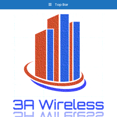
Skip
Top Bar
to
content