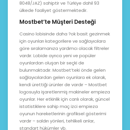
8048/JAZ) sahiptir ve Türkiye dahil 93
ülkede faaliyet göstermektedir.
Mostbet’te Müşteri Desteği
Casino lobisinde daha ?ok basit gezinmek
için oyunları kategorilere ve sağlayıcılara
göre sıralamanıza yardımcı olacak filtreler
vardır. Lobide ayrıca yeni ve popüler
oyunlardan oluşan bir seçki de
bulunmaktadır. Mostbet’teki önde gelen
sağlayıcılardan gelen oyunlara ek olarak,
kendi ürettiği ürünler de vardır – Mostbet
logosuyla işaretlenmiş makineler empieza
oyunlar. Her etkinlik için canlı olarak, güncel
istatistiklere sahip maç izci empieza
oyunun hareketlerinin grafiksel gösterimi
vardır – saldırı yönleri, tehlikeli anlar,
standart hükümler vb.