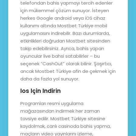
telefondan bahis yapmayı tercih edenler
için mükemmel çözüm sunuyor. İsteyen
herkes Google android veya iOS cihaz
kullanımı altında Mostbet Türkiye mobil
uygulamasını indirebilir. Bazı durumlarda,
etkinlikleri doğrudan Mostbet sitesinden
takip edebilirsiniz. Ayrıca, bahis yapan
oyuncular live bahsi satabilirler – bu
seçenek “CashOut” olarak bilinir. Şaşırtıcı,
ancak Mostbet Türkiye afin de çekmek için
daha da fazla yol sunuyor.
Ios Için Indirin
Programları resmi uygulama
mağazasından indirmek her zaman
tavsiye edilir. Mostbet Türkiye sitesine
kaydolmak, canlı casinoda bahis yapma,
maçların video yayınlarını izleme,