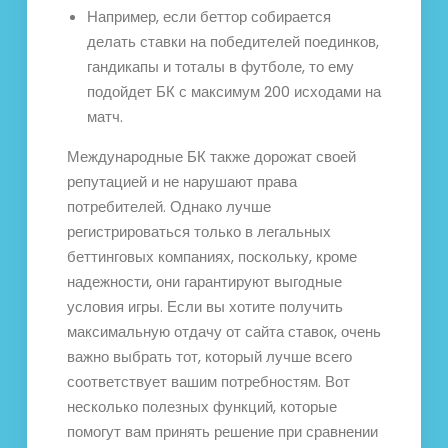
Например, если беттор собирается
делать ставки на победителей поединков,
гандикапы и тоталы в футболе, то ему
подойдет БК с максимум 200 исходами на
матч.
Международные БК также дорожат своей
репутацией и не нарушают права
потребителей. Однако лучше
регистрироваться только в легальных
беттинговых компаниях, поскольку, кроме
надежности, они гарантируют выгодные
условия игры. Если вы хотите получить
максимальную отдачу от сайта ставок, очень
важно выбрать тот, который лучше всего
соответствует вашим потребностям. Вот
несколько полезных функций, которые
помогут вам принять решение при сравнении