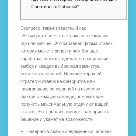
Спортивных Событий?
Экспресс, также известный как
«Аккумулятор» – это ставка на несколько
игр или матчей. Это забавная форма ставок,
которая может принести вам больше
заработка, если вы сделаете правильный
выбор и каждая выбранная вами игра
окажется успешной. Наличие хорошей
стратегии ставок на фаворитов или
проигравших, основанной на изучении
фактов о каждой команде, поможет вам
получить максимальную отдачу от вашей
ставки.. Этот анализ поможет вам принять
решение и укажет на возможности.
Наверняка любой современный человек