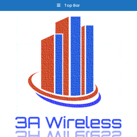
Skip
Top Bar
to
content