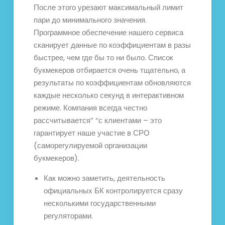
После этого урезают максимальный лимит
пари до минимального значения.
Программное обеспечение нашего сервиса
сканирует данные по коэффициентам в разы
быстрее, чем где бы то ни было. Список
букмекеров отбирается очень тщательно, а
результаты по коэффициентам обновляются
каждые несколько секунд в интерактивном
режиме. Компания всегда честно
рассчитывается” “с клиентами – это
гарантирует наше участие в СРО
(саморегулируемой организации
букмекеров).
Как можно заметить, деятельность
официальных БК контролируется сразу
несколькими государственными
регуляторами.