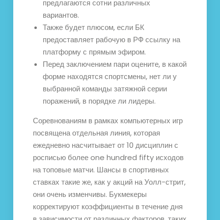
предлагаются сотни различных
вариантов.
Также будет плюсом, если БК
предоставляет рабочую в РФ ссылку на
платформу с прямым эфиром.
Перед заключением пари оцените, в какой
форме находятся спортсмены, нет ли у
выбранной команды затяжной серии
поражений, в порядке ли лидеры.
Соревнованиям в рамках компьютерных игр
посвящена отдельная линия, которая
ежедневно насчитывает от 10 дисциплин с
росписью более one hundred fifty исходов
на топовые матчи. Шансы в спортивных
ставках такие же, как у акций на Уолл-стрит,
они очень изменчивы. Букмекеры
корректируют коэффициенты в течение дня
в зависимости от различных факторов, таких