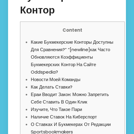
Контор
Content
Какие Букмекерские Конторы Доступны
Для Сравнения?” “[newline]как Часто
Обновляются Коэффициенты
Букмекерских Контор На Сайте
Oddspedia?
Новости Моей Команды
Как Делать Ставки?
Ераи Вводит Закон: Можно Запретить
Себе Ставить В Один Клик
Изучите, Что Такое Пари
Наличие Ставок На Киберспорт
О Ставках И Букмекерах От Редакции
Sportsbookmakers