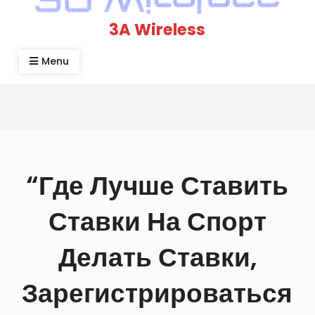
3A Wireless
Menu
“где Лучше Ставить
Ставки На Спорт
Делать Ставки,
Зарегистрироваться