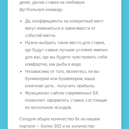
денег, делая ставки на любимую
футбольную команду.
Да, коэффициенты на конкретный матч
могут измениться в зависимости от
событий матча.
Нужно выбрать такое место для ставок,
где будут самые лучшие условия именно
для вас, где вы будете чувствовать себя
комфортно, как рыба в воде.
Независимо от того, являетесь ли вы
букмекером или букмекером, ваша
конечная цель : получить прибыль.
Функционал сайтов современных БК
позволяет оформлять ставки, состоящие
из нескольких исходов.
Сегодня общее количество бк на нашем
портале – более 302 и их количество