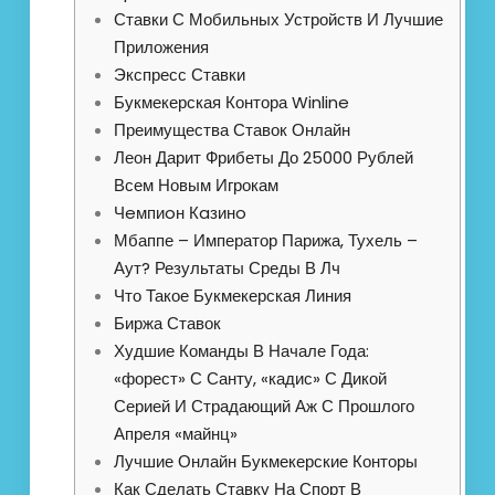
Ставки С Мобильных Устройств И Лучшие
Приложения
Экспресс Ставки
Букмекерская Контора Winline
Преимущества Ставок Онлайн
Леон Дарит Фрибеты До 25000 Рублей
Всем Новым Игрокам
Чeмпиoн Кaзинo
Мбаппе – Император Парижа, Тухель –
Аут? Результаты Среды В Лч
Что Такое Букмекерская Линия
Биржа Ставок
Худшие Команды В Начале Года:
«форест» С Санту, «кадис» С Дикой
Серией И Страдающий Аж С Прошлого
Апреля «майнц»
Лучшие Онлайн Букмекерские Конторы
Как Сделать Ставку На Спорт В