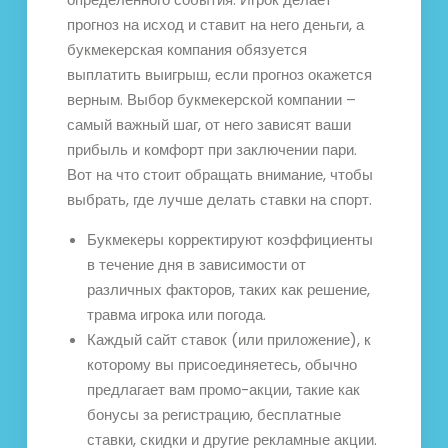
прогноз на исход и ставит на него деньги, а
букмекерская компания обязуется
выплатить выигрыш, если прогноз окажется
верным. Выбор букмекерской компании –
самый важный шаг, от него зависят ваши
прибыль и комфорт при заключении пари.
Вот на что стоит обращать внимание, чтобы
выбрать, где лучше делать ставки на спорт.
Букмекеры корректируют коэффициенты
в течение дня в зависимости от
различных факторов, таких как решение,
травма игрока или погода.
Каждый сайт ставок (или приложение), к
которому вы присоединяетесь, обычно
предлагает вам промо-акции, такие как
бонусы за регистрацию, бесплатные
ставки, скидки и другие рекламные акции.