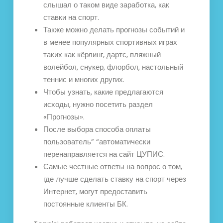
слышал о таком виде заработка, как
ставки на спорт.
Также можно делать прогнозы событий и
в менее популярных спортивных играх
таких как кёрлинг, дартс, пляжный
волейбол, снукер, флорбол, настольный
теннис и многих других.
Чтобы узнать, какие предлагаются
исходы, нужно посетить раздел
«Прогнозы».
После выбора способа оплаты
пользователь” “автоматически
перенаправляется на сайт ЦУПИС.
Самые честные ответы на вопрос о том,
где лучше сделать ставку на спорт через
Интернет, могут предоставить
постоянные клиенты БК.