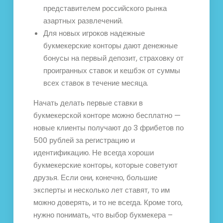
представителем российского рынка
азартных развлечений.
Для новых игроков надежные
букмекерские конторы дают денежные
бонусы на первый депозит, страховку от
проигранных ставок и кешбэк от суммы
всех ставок в течение месяца.
Начать делать первые ставки в
букмекерской конторе можно бесплатно —
новые клиенты получают до 3 фрибетов по
500 рублей за регистрацию и
идентификацию. Не всегда хороши
букмекерские конторы, которые советуют
друзья. Если они, конечно, большие
эксперты и несколько лет ставят, то им
можно доверять, и то не всегда. Кроме того,
нужно понимать, что выбор букмекера –