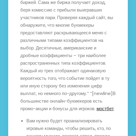
биржей. Сама же биржа получает доход,
беря комиссию с прибыли выигравших
участников пари. Проверяя каждый сайт, вы
обнаружите, что многие букмекеры
предоставляют раскрывающееся меню с
различными типами коэффициентов на
выбор. Десятичные, американские и
дробные коэффициенты – три наиболее
распространенных типа коэффициентов.
Каждый из трех отображает одинаковую
вероятность того, что событие пойдет в ту
или иную сторону без изменения цифр
выплат, но немного по-другому.” “[newline]В
большинстве онлайн-букмекеров есть
промо-акции и бонусы для игроков.
мостбет
.
Вам нужно будет проанализировать
игровые команды, чтобы решить, кто, по
вашему мнению, покроет спред, прежде