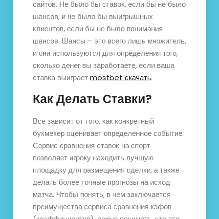
сайтов. Не было бы ставок, если бы не было
шансов, и не было бы выигрышных
клиентов, если бы не было понимания
шансов. Шансы – это всего лишь множитель,
и они используются для определения того,
сколько денег вы заработаете, если ваша
ставка выиграет
mostbet скачать
.
Как Делать Ставки?
Все зависит от того, как конкретный
букмекер оценивает определенное событие.
Сервис сравнения ставок на спорт
позволяет игроку находить лучшую
площадку для размещения сделки, а также
делать более точные прогнозы на исход
матча. Чтобы понять, в чем заключается
преимущества сервиса сравнения кэфов
(коэффициентов), важно понимать, что это