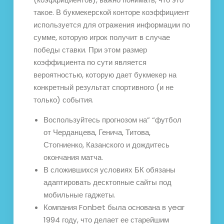
такое. В букмекерской конторе коэффициент
используется для отражения информации по
сумме, которую игрок получит в случае
победы ставки. При этом размер
коэффициента по сути является
вероятностью, которую дает букмекер на
конкретный результат спортивного (и не
только) события.
Воспользуйтесь прогнозом на” “футбол
от Черданцева, Генича, Титова,
Стогниенко, Казанского и дождитесь
окончания матча.
В сложившихся условиях БК обязаны
адаптировать десктопные сайты под
мобильные гаджеты.
Компания Fonbet была основана в year
1994 году, что делает ее старейшим