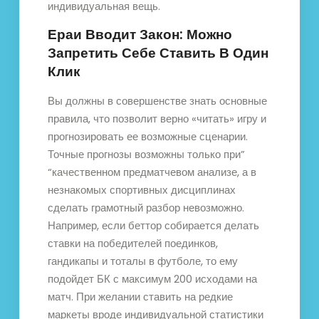
индивидуальная вещь.
Ераи Вводит Закон: Можно
Запретить Себе Ставить В Один
Клик
Вы должны в совершенстве знать основные
правила, что позволит верно «читать» игру и
прогнозировать ее возможные сценарии.
Точные прогнозы возможны только при”
“качественном предматчевом анализе, а в
незнакомых спортивных дисциплинах
сделать грамотный разбор невозможно.
Например, если беттор собирается делать
ставки на победителей поединков,
гандикапы и тоталы в футболе, то ему
подойдет БК с максимум 200 исходами на
матч. При желании ставить на редкие
маркеты вроде индивидуальной статистики