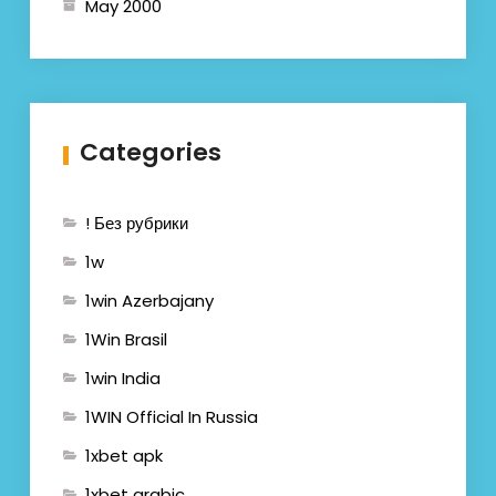
May 2000
Categories
! Без рубрики
1w
1win Azerbajany
1Win Brasil
1win India
1WIN Official In Russia
1xbet apk
1xbet arabic