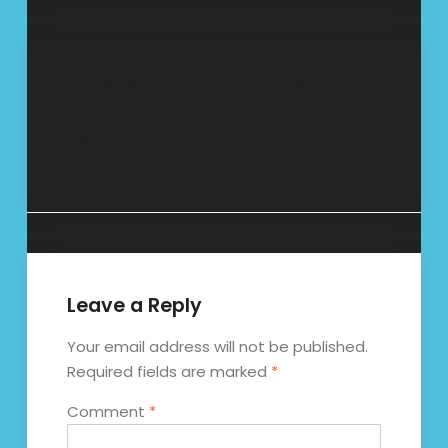
Post
Mostbet Login
Receiving your
Login e registro no
Marriage License
navigation
site oficial da
and Wedding
Mostbe
Done Correct
Leave a Reply
Your email address will not be published.
Required fields are marked
*
Comment
*