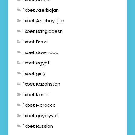
1xbet Azerbajan
1xbet Azerbaydjan
1xbet Bangladesh
1xbet Brazil
1xbet download
1xbet egypt
1xbet giriş
1xbet Kazahstan
1xbet Korea
1xbet Morocco
1xbet qeydiyyat
1xbet Russian