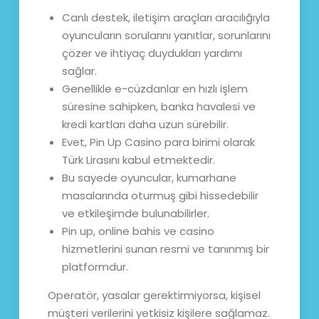
Canlı destek, iletişim araçları aracılığıyla
oyuncuların sorularını yanıtlar, sorunlarını
çözer ve ihtiyaç duydukları yardımı
sağlar.
Genellikle e-cüzdanlar en hızlı işlem
süresine sahipken, banka havalesi ve
kredi kartları daha uzun sürebilir.
Evet, Pin Up Casino para birimi olarak
Türk Lirasını kabul etmektedir.
Bu sayede oyuncular, kumarhane
masalarında oturmuş gibi hissedebilir
ve etkileşimde bulunabilirler.
Pin up, online bahis ve casino
hizmetlerini sunan resmi ve tanınmış bir
platformdur.
Operatör, yasalar gerektirmiyorsa, kişisel
müşteri verilerini yetkisiz kişilere sağlamaz.