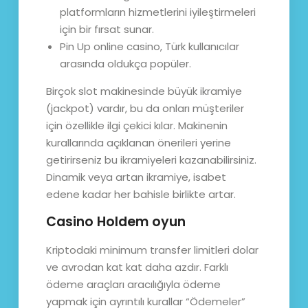
platformların hizmetlerini iyileştirmeleri
için bir fırsat sunar.
Pin Up online casino, Türk kullanıcılar
arasında oldukça popüler.
Birçok slot makinesinde büyük ikramiye
(jackpot) vardır, bu da onları müşteriler
için özellikle ilgi çekici kılar. Makinenin
kurallarında açıklanan önerileri yerine
getirirseniz bu ikramiyeleri kazanabilirsiniz.
Dinamik veya artan ikramiye, isabet
edene kadar her bahisle birlikte artar.
Casino Holdem oyun
Kriptodaki minimum transfer limitleri dolar
ve avrodan kat kat daha azdır. Farklı
ödeme araçları aracılığıyla ödeme
yapmak için ayrıntılı kurallar “Ödemeler”