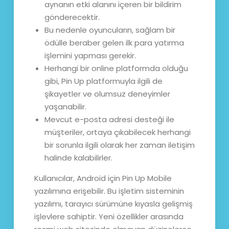
aynanın etki alanını içeren bir bildirim
gönderecektir.
Bu nedenle oyuncuların, sağlam bir
ödülle beraber gelen ilk para yatırma
işlemini yapması gerekir.
Herhangi bir online platformda olduğu
gibi, Pin Up platformuyla ilgili de
şikayetler ve olumsuz deneyimler
yaşanabilir.
Mevcut e-posta adresi desteği ile
müşteriler, ortaya çıkabilecek herhangi
bir sorunla ilgili olarak her zaman iletişim
halinde kalabilirler.
Kullanıcılar, Android için Pin Up Mobile
yazılımına erişebilir. Bu işletim sisteminin
yazılımı, tarayıcı sürümüne kıyasla gelişmiş
işlevlere sahiptir. Yeni özellikler arasında