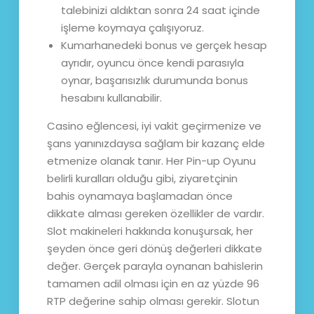
talebinizi aldıktan sonra 24 saat içinde
işleme koymaya çalışıyoruz.
Kumarhanedeki bonus ve gerçek hesap
ayrıdır, oyuncu önce kendi parasıyla
oynar, başarısızlık durumunda bonus
hesabını kullanabilir.
Casino eğlencesi, iyi vakit geçirmenize ve
şans yanınızdaysa sağlam bir kazanç elde
etmenize olanak tanır. Her Pin-up Oyunu
belirli kuralları olduğu gibi, ziyaretçinin
bahis oynamaya başlamadan önce
dikkate alması gereken özellikler de vardır.
Slot makineleri hakkında konuşursak, her
şeyden önce geri dönüş değerleri dikkate
değer. Gerçek parayla oynanan bahislerin
tamamen adil olması için en az yüzde 96
RTP değerine sahip olması gerekir. Slotun