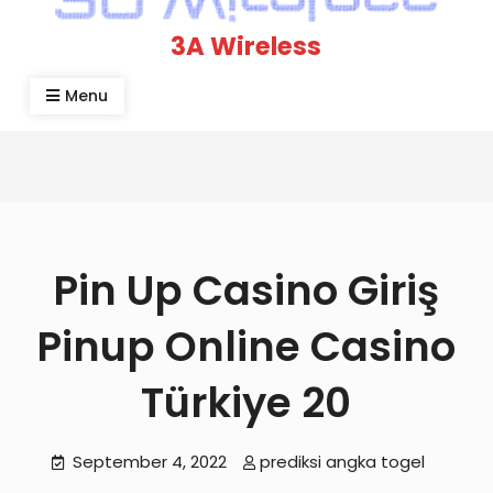
3A Wireless
Menu
Pin Up Casino Giriş
Pinup Online Casino
Türkiye 20
September 4, 2022
prediksi angka togel