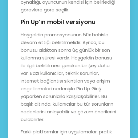
oynaklığı, oyuncunun kendisi için belirlediği
görevlere göre seçilir.
Pin Up’ın mobil versiyonu
Hoşgeldin promosyonunun 50x bahisle
devam ettiği belirtilmelidir. Ayrıca, bu
bonusu aldıktan sonra üç günlük bir son
kullanma süresi vardır. Hoşgeldin bonusu
ile ilgili belirtilmesi gereken bir şey daha
var. Bazı kullanıcılar, teknik sorunlar,
internet bağlantısı sıkıntıları veya erişim
engellemeleri nedeniyle Pin Up Giriş
yaparken sorunlarla karşılaşabilirler. Bu
başlık altında, kullanıcılar bu tür sorunların
nedenlerini anlayabilir ve çözüm önerilerini
bulabilirler.
Farklı platformlar için uygulamalar, pratik