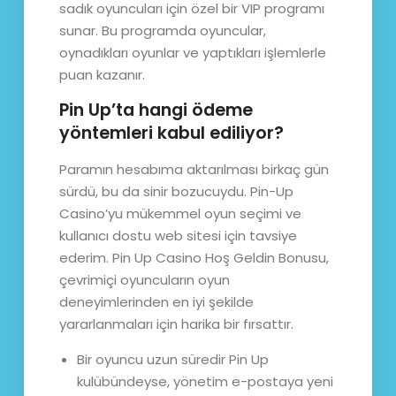
sadık oyuncuları için özel bir VIP programı
sunar. Bu programda oyuncular,
oynadıkları oyunlar ve yaptıkları işlemlerle
puan kazanır.
Pin Up’ta hangi ödeme
yöntemleri kabul ediliyor?
Paramın hesabıma aktarılması birkaç gün
sürdü, bu da sinir bozucuydu. Pin-Up
Casino’yu mükemmel oyun seçimi ve
kullanıcı dostu web sitesi için tavsiye
ederim. Pin Up Casino Hoş Geldin Bonusu,
çevrimiçi oyuncuların oyun
deneyimlerinden en iyi şekilde
yararlanmaları için harika bir fırsattır.
Bir oyuncu uzun süredir Pin Up
kulübündeyse, yönetim e-postaya yeni