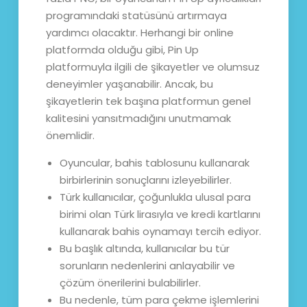
programındaki statüsünü artırmaya
yardımcı olacaktır. Herhangi bir online
platformda olduğu gibi, Pin Up
platformuyla ilgili de şikayetler ve olumsuz
deneyimler yaşanabilir. Ancak, bu
şikayetlerin tek başına platformun genel
kalitesini yansıtmadığını unutmamak
önemlidir.
Oyuncular, bahis tablosunu kullanarak
birbirlerinin sonuçlarını izleyebilirler.
Türk kullanıcılar, çoğunlukla ulusal para
birimi olan Türk lirasıyla ve kredi kartlarını
kullanarak bahis oynamayı tercih ediyor.
Bu başlık altında, kullanıcılar bu tür
sorunların nedenlerini anlayabilir ve
çözüm önerilerini bulabilirler.
Bu nedenle, tüm para çekme işlemlerini