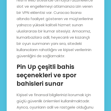
resmi web sitesinde olmayan düzinelerce
slot ve engellemeyi atlamanıza izin veren
bir VPN eklentisi var. Curacao lisansı
altında faaliyet gösteren ve müşterilerine
yalnızca yüksek kaliteli hizmet sunan
uluslararası bir kumar sitesiyiz. Amacımız,
kumarbazlara adil, heyecanlı ve kazançlı
bir oyun sunmanın yanı sıra, sitedeki
kullanıcıların rahatlığını ve kişisel verilerinin
güvenliğini de sağlamaktır.
Pin Up çeşitli bahis
seçenekleri ve spor
bahisleri sunar
Kişisel ve finansal bilgilerinizi korumak için
güçlü güvenlik önlemleri kullanılmaktadır.
Ayrıca, oyunların adil ve rastgele olduğunu