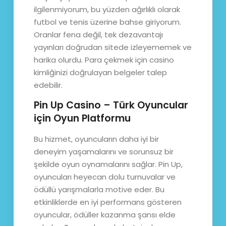
ilgilenmiyorum, bu yüzden ağırlıklı olarak
futbol ve tenis üzerine bahse giriyorum.
Oranlar fena değil, tek dezavantajı
yayınları doğrudan sitede izleyememek ve
harika olurdu. Para çekmek için casino
kimliğinizi doğrulayan belgeler talep
edebilir.
Pin Up Casino – Türk Oyuncular
için Oyun Platformu
Bu hizmet, oyuncuların daha iyi bir
deneyim yaşamalarını ve sorunsuz bir
şekilde oyun oynamalarını sağlar. Pin Up,
oyuncuları heyecan dolu turnuvalar ve
ödüllü yarışmalarla motive eder. Bu
etkinliklerde en iyi performans gösteren
oyuncular, ödüller kazanma şansı elde