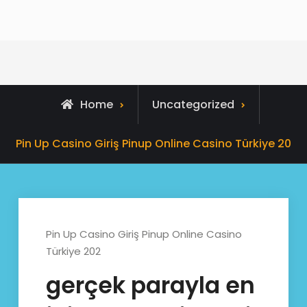
Home
Uncategorized
Pin Up Casino Giriş Pinup Online Casino Türkiye 20
Pin Up Casino Giriş Pinup Online Casino
Türkiye 202
gerçek parayla en