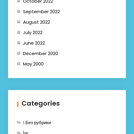
October 2022
September 2022
August 2022
July 2022
June 2022
December 2020
May 2000
Categories
! Без рубрики
1w