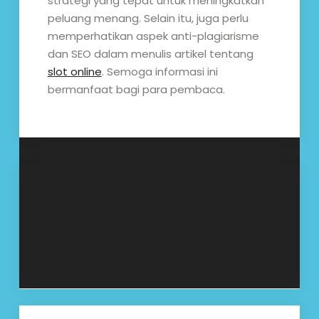
strategi yang tepat untuk meningkatkan
peluang menang. Selain itu, juga perlu
memperhatikan aspek anti-plagiarisme
dan SEO dalam menulis artikel tentang
slot online
. Semoga informasi ini
bermanfaat bagi para pembaca.
Post
Slot88: Situs Judi
Teraya Temp Terik
Online Terpercaya
Ber Slot
navigation
dengan Beragam
Jenis Permainan