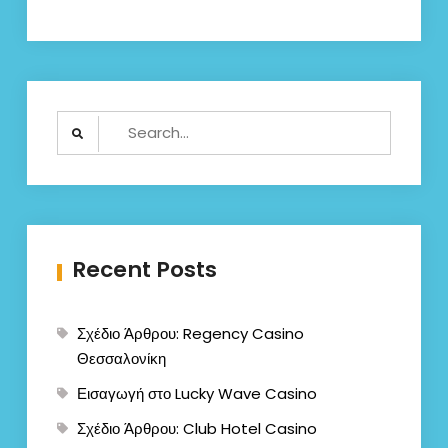
Search
for:
Recent Posts
Σχέδιο Άρθρου: Regency Casino
Θεσσαλονίκη
Εισαγωγή στο Lucky Wave Casino
Σχέδιο Άρθρου: Club Hotel Casino