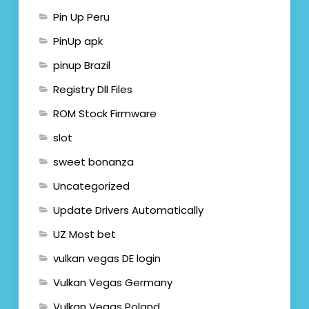
Pin Up Peru
PinUp apk
pinup Brazil
Registry Dll Files
ROM Stock Firmware
slot
sweet bonanza
Uncategorized
Update Drivers Automatically
UZ Most bet
vulkan vegas DE login
Vulkan Vegas Germany
Vulkan Vegas Poland