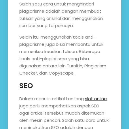
Salah satu cara untuk menghindari
plagiarisme adalah dengan membuat
tulisan yang orisinal dan menggunakan
sumber yang terpercaya.
Selain itu, menggunakan tools anti-
plagiarisme juga bisa membantu untuk
memeriksa keaslian tulisan. Beberapa
tools anti-plagiarisme yang bisa
digunakan antara lain Turnitin, Plagiarism
Checker, dan Copyscape.
SEO
Dalam menulis artikel tentang
slot online
,
juga perlu memperhatikan aspek SEO
agar artikel tersebut mudah ditemukan
oleh mesin pencari. Salah satu cara untuk
meningkatkan SEO adalah dengan