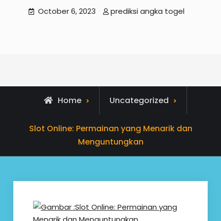
October 6, 2023
prediksi angka togel
Home
Uncategorized
Slot Online: Permainan yang Menarik dan
Menguntungkan