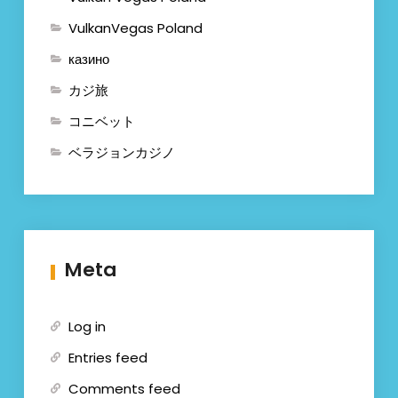
VulkanVegas Poland
казино
カジ旅
コニベット
ベラジョンカジノ
Meta
Log in
Entries feed
Comments feed