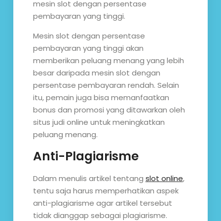
mesin slot dengan persentase
pembayaran yang tinggi.
Mesin slot dengan persentase
pembayaran yang tinggi akan
memberikan peluang menang yang lebih
besar daripada mesin slot dengan
persentase pembayaran rendah. Selain
itu, pemain juga bisa memanfaatkan
bonus dan promosi yang ditawarkan oleh
situs judi online untuk meningkatkan
peluang menang.
Anti-Plagiarisme
Dalam menulis artikel tentang
slot online
,
tentu saja harus memperhatikan aspek
anti-plagiarisme agar artikel tersebut
tidak dianggap sebagai plagiarisme.