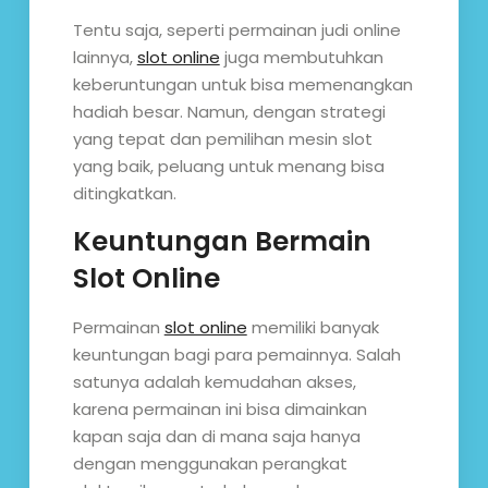
Tentu saja, seperti permainan judi online
lainnya,
slot online
juga membutuhkan
keberuntungan untuk bisa memenangkan
hadiah besar. Namun, dengan strategi
yang tepat dan pemilihan mesin slot
yang baik, peluang untuk menang bisa
ditingkatkan.
Keuntungan Bermain
Slot Online
Permainan
slot online
memiliki banyak
keuntungan bagi para pemainnya. Salah
satunya adalah kemudahan akses,
karena permainan ini bisa dimainkan
kapan saja dan di mana saja hanya
dengan menggunakan perangkat