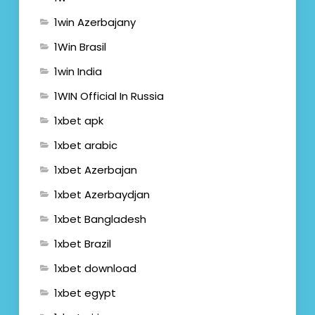
1win Azerbajany
1Win Brasil
1win India
1WIN Official In Russia
1xbet apk
1xbet arabic
1xbet Azerbajan
1xbet Azerbaydjan
1xbet Bangladesh
1xbet Brazil
1xbet download
1xbet egypt