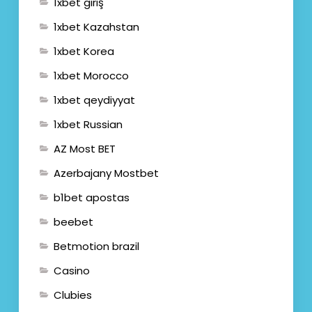
1xbet giriş
1xbet Kazahstan
1xbet Korea
1xbet Morocco
1xbet qeydiyyat
1xbet Russian
AZ Most BET
Azerbajany Mostbet
b1bet apostas
beebet
Betmotion brazil
Casino
Clubies