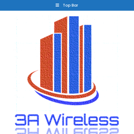
Skip
Top Bar
to
content