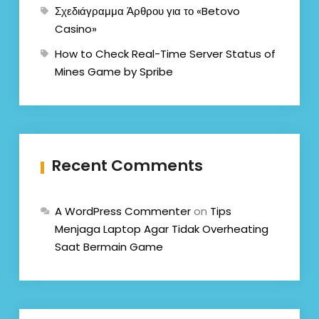
Σχεδιάγραμμα Άρθρου για το «Betovo
Casino»
How to Check Real-Time Server Status of
Mines Game by Spribe
Recent Comments
A WordPress Commenter
on
Tips
Menjaga Laptop Agar Tidak Overheating
Saat Bermain Game