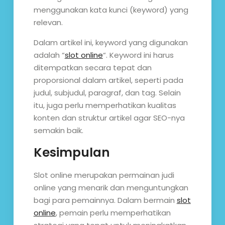
menggunakan kata kunci (keyword) yang
relevan.
Dalam artikel ini, keyword yang digunakan
adalah “
slot online
“. Keyword ini harus
ditempatkan secara tepat dan
proporsional dalam artikel, seperti pada
judul, subjudul, paragraf, dan tag. Selain
itu, juga perlu memperhatikan kualitas
konten dan struktur artikel agar SEO-nya
semakin baik.
Kesimpulan
Slot online merupakan permainan judi
online yang menarik dan menguntungkan
bagi para pemainnya. Dalam bermain
slot
online
, pemain perlu memperhatikan