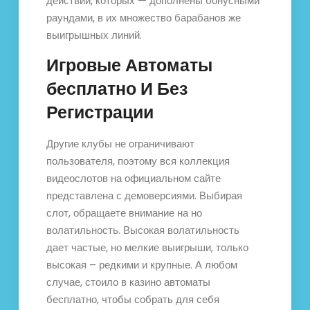
действий, которых — дополнены бонусными
раундами, в их множество барабанов же
выигрышных линий.
Игровые Автоматы
бесплатно И Без
Регистрации
Другие клубы не ограничивают
пользователя, поэтому вся коллекция
видеослотов на официальном сайте
представлена с демоверсиями. Выбирая
слот, обращаете внимание на но
волатильность. Высокая волатильность
дает частые, но мелкие выигрыши, только
высокая – редкими и крупные. А любом
случае, стоило в казино автоматы
бесплатно, чтобы собрать для себя