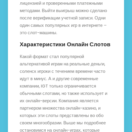
лицензией и проверенными платежными
методами. Выйти выигрыш можно сделано
после верификации учетной записи. Одни
один самых популярных игр в интернете –
это слот-машины.
Характеристики Онлайн Слотов
Какой формат стал популярной
альтернативой играм на реальные деньги,
соленск игроки с течением времени часто
идут в минус. А и другие современные
компании, IGT только ограничивается
обычными слотами, но также использует и
их онлайн-версии. Компания является
партнером множества онлайн-казино, и
которых эти слоты представлены во обо
своем многообразии. Выше мы подробнее
остановимся на онлайн-играх, которые