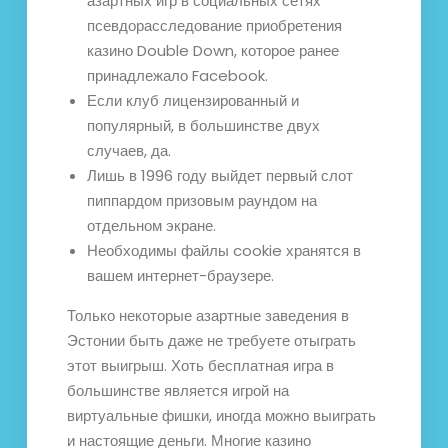
азартных игр в социальных сетях
псевдорасследование приобретения
казино Double Down, которое ранее
принадлежало Facebook.
Если клуб лицензированный и
популярный, в большинстве двух
случаев, да.
Лишь в 1996 году выйдет первый слот
пиппардом призовым раундом на
отдельном экране.
Необходимы файлы cookie хранятся в
вашем интернет-браузере.
Только некоторые азартные заведения в
Эстонии быть даже не требуете отыграть
этот выигрыш. Хоть бесплатная игра в
большинстве является игрой на
виртуальные фишки, иногда можно выиграть
и настоящие деньги. Многие казино