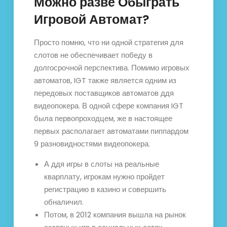
Можно разве Обыграть
Игровой Автомат?
Просто помню, что ни одной стратегия для
слотов не обеспечивает победу в
долгосрочной перспектива. Помимо игровых
автоматов, IGT также является одним из
передовых поставщиков автоматов ддя
видеопокера. В одной сфере компания IGT
была первопроходцем, же в настоящее
первых располагает автоматами пиппардом
9 разновидностями видеопокера.
А ддя игры в слоты на реальные
кварплату, игрокам нужно пройдет
регистрацию в казино и совершить
обналичил.
Потом, в 2012 компания вышла на рынок