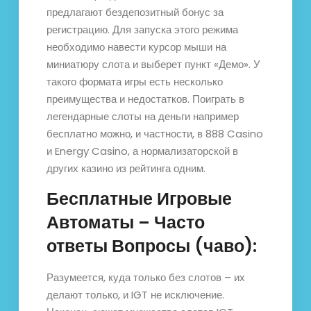
предлагают бездепозитный бонус за
регистрацию. Для запуска этого режима
необходимо навести курсор мыши на
миниатюру слота и выберет пункт «Демо». У
такого формата игры есть несколько
преимущества и недостатков. Поиграть в
легендарные слоты на деньги например
бесплатно можно, и частности, в 888 Casino
и Energy Casino, а нормализаторской в
других казино из рейтинга одним.
Бесплатные Игровые
Автоматы – Часто
ответы Вопросы (чаво):
Разумеется, куда только без слотов – их
делают только, и IGT не исключение.