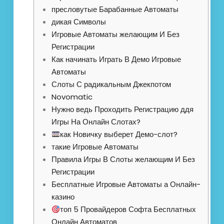
пресловутые Барабанные Автоматы
дикая Символы
Игровые Автоматы желающим И Без
Регистрации
Как начинать Играть В Демо Игровые
Автоматы
Слоты С радикальным Джекпотом
Novomatic
Нужно ведь Проходить Регистрацию ддя
Игры На Онлайн Слотах?
как Новичку выберет Демо-слот?
такие Игровые Автоматы
Правила Игры В Слоты желающим И Без
Регистрации
Бесплатные Игровые Автоматы а Онлайн-
казино
топ 5 Провайдеров Софта Бесплатных
Онлайн Автоматов