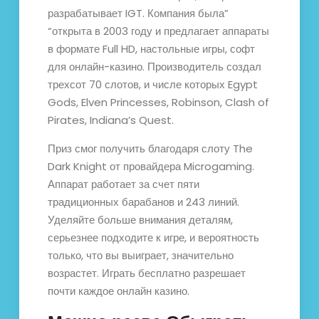
разрабатывает IGT. Компания была”
“открыта в 2003 году и предлагает аппараты
в формате Full HD, настольные игры, софт
для онлайн-казино. Производитель создал
трехсот 70 слотов, и числе которых Egypt
Gods, Elven Princesses, Robinson, Clash of
Pirates, Indiana’s Quest.
Приз смог получить благодаря слоту The
Dark Knight от провайдера Microgaming.
Аппарат работает за счет пяти
традиционных барабанов и 243 линий.
Уделяйте больше внимания деталям,
серьезнее подходите к игре, и вероятность
только, что вы выиграет, значительно
возрастет. Играть бесплатно разрешает
почти каждое онлайн казино.