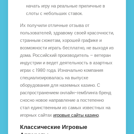
начать игру на реальные приличные в
слоты с небольших ставок.
Их получили отличные отзыва от
пользователей, здравому своей красочности,
странным сюжетам, хорошей графике и
возможности играть бесплатно, не выходя из
дома. Российский производитель – ветеран
индустрии и ведет деятельность в азартных
играх с 1980 года. Изначально компания
специализировалась на выпуске
оборудования для наземных казино. С
распространением онлайн-гемблинга бренд
сносно новое направление а постепенно
стал единственным из самых известных на
игорных сайтах
игровые сайты казино
.
Классические Игровые