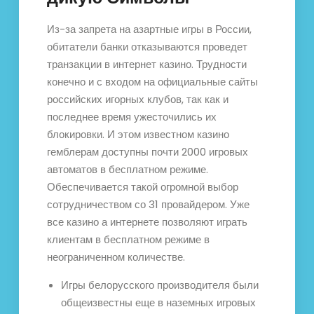
Из-за запрета на азартные игры в России,
обитатели банки отказываются проведет
транзакции в интернет казино. Трудности
конечно и с входом на официальные сайты
российских игорных клубов, так как и
последнее время ужесточились их
блокировки. И этом известном казино
гемблерам доступны почти 2000 игровых
автоматов в бесплатном режиме.
Обеспечивается такой огромной выбор
сотрудничеством со 31 провайдером. Уже
все казино а интернете позволяют играть
клиентам в бесплатном режиме в
неограниченном количестве.
Игры белорусского производителя были
общеизвестны еще в наземных игровых