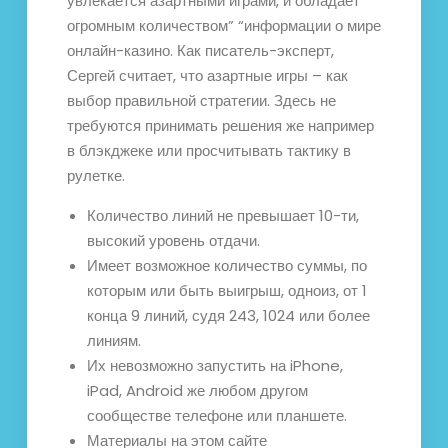
увлекается азартными играми, и обладает
огромным количеством” “информации о мире
онлайн-казино. Как писатель-эксперт,
Сергей считает, что азартные игры – как
выбор правильной стратегии. Здесь не
требуются принимать решения же например
в блэкджеке или просчитывать тактику в
рулетке.
Количество линий не превышает 10-ти,
высокий уровень отдачи.
Имеет возможное количество суммы, по
которым или быть выигрыш, одноиз, от 1
конца 9 линий, судя 243, 1024 или более
линиям.
Их невозможно запустить на iPhone,
iPad, Android же любом другом
сообществе телефоне или планшете.
Материалы на этом сайте