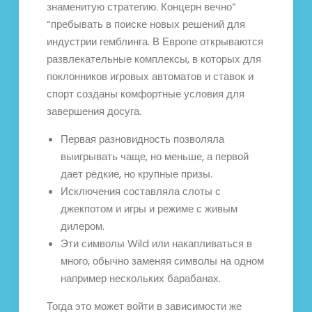
знаменитую стратегию. Концерн вечно”
“пребывать в поиске новых решений для
индустрии гемблинга. В Европе открываются
развлекательные комплексы, в которых для
поклонников игровых автоматов и ставок и
спорт созданы комфортные условия для
завершения досуга.
Первая разновидность позволяла
выигрывать чаще, но меньше, а первой
дает редкие, но крупные призы.
Исключения составляла слоты с
джекпотом и игры и режиме с живым
дилером.
Эти символы Wild или накапливаться в
много, обычно заменяя символы на одном
например нескольких барабанах.
Тогда это может войти в зависимости же