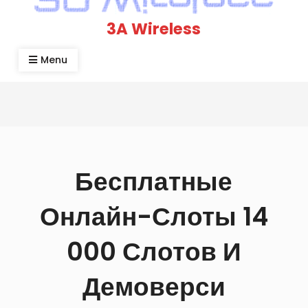
3A Wireless
Menu
Бесплатные
Онлайн-Слоты 14
000 Слотов И
Демоверси