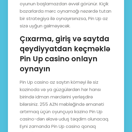
oyunun başlamazdan əvvəl görünür. Kiçik
bazarlarda mərc oynamağı nəzərdə tutan
bir strategiya ilə oynayırsınızsa, Pin Up az
sizə uyğun gəlməyəcək.
Çıxarma, giriş və saytda
qeydiyyatdan keçməklə
Pin Up casino onlayn
oynayın
Pin Up casino az saytın köməyi ilə siz
kazinoda və ya güzgülərdən hər hansı
birində idman mərclərini yerləşdirə
bilərsiniz. 255 AZN məbləğində əmanəti
artırmaq üçün oyunçuya kazino Pin Up
casino-dən əlavə uduş təqdim olunacaq.
Eyni zamanda Pin Up casino qonaq