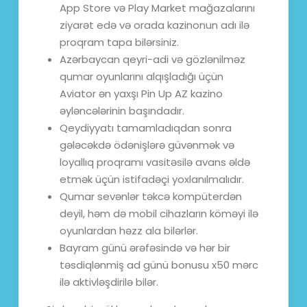
App Store və Play Market mağazalarını
ziyarət edə və orada kazinonun adı ilə
proqram tapa bilərsiniz.
Azərbaycan qeyri-adi və gözlənilməz
qumar oyunlarını alqışladığı üçün
Aviator ən yaxşı Pin Up AZ kazino
əyləncələrinin başındadır.
Qeydiyyatı tamamladıqdan sonra
gələcəkdə ödənişlərə güvənmək və
loyallıq proqramı vasitəsilə avans əldə
etmək üçün istifadəçi yoxlanılmalıdır.
Qumar sevənlər təkcə kompüterdən
deyil, həm də mobil cihazların köməyi ilə
oyunlardan həzz ala bilərlər.
Bayram günü ərəfəsində və hər bir
təsdiqlənmiş ad günü bonusu x50 mərc
ilə aktivləşdirilə bilər.