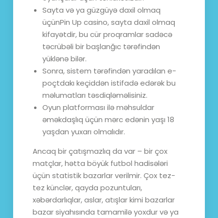
Sayta və ya güzgüyə daxil olmaq
üçünPin Up casino, sayta daxil olmaq
kifayətdir, bu cür proqramlar sadəcə
təcrübəli bir başlanğıc tərəfindən
yüklənə bilər.
Sonra, sistem tərəfindən yaradılan e-
poçtdakı keçiddən istifadə edərək bu
məlumatları təsdiqləməlisiniz.
Oyun platforması ilə məhsuldar
əməkdaşlıq üçün mərc edənin yaşı 18
yaşdan yuxarı olmalıdır.
Ancaq bir çatışmazlıq da var – bir çox
matçlar, hətta böyük futbol hadisələri
üçün statistik bazarlar verilmir. Çox tez-
tez künclər, qayda pozuntuları,
xəbərdarlıqlar, aslar, atışlar kimi bazarlar
bazar siyahısında tamamilə yoxdur və ya