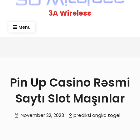
3A Wireless
Menu
Pin Up Casino Rəsmi
Saytı Slot Maşınlar
November 22, 2023
prediksi angka togel