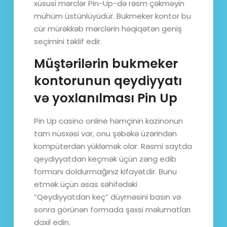
xüsusi mərclər Pin-Up-də rəsm çəkməyin
mühüm üstünlüyüdür. Bukmeker kontor bu
cür mürəkkəb mərclərin həqiqətən geniş
seçimini təklif edir.
Müştərilərin bukmeker
kontorunun qeydiyyatı
və yoxlanılması Pin Up
Pin Up casino online həmçinin kazinonun
tam nüsxəsi var, onu şəbəkə üzərindən
kompüterdən yükləmək olar. Rəsmi saytda
qeydiyyatdan keçmək üçün zəng edib
formanı doldurmağınız kifayətdir. Bunu
etmək üçün əsas səhifədəki
“Qeydiyyatdan keç” düyməsini basın və
sonra görünən formada şəxsi məlumatları
daxil edin.