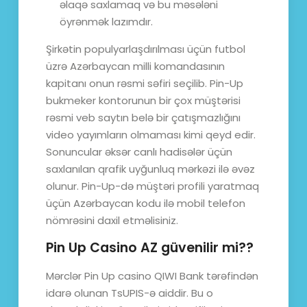
əlaqə saxlamaq və bu məsələni
öyrənmək lazımdır.
Şirkətin populyarlaşdırılması üçün futbol
üzrə Azərbaycan milli komandasının
kapitanı onun rəsmi səfiri seçilib. Pin-Up
bukmeker kontorunun bir çox müştərisi
rəsmi veb saytın belə bir çatışmazlığını
video yayımların olmaması kimi qeyd edir.
Sonuncular əksər canlı hadisələr üçün
saxlanılan qrafik uyğunluq mərkəzi ilə əvəz
olunur. Pin-Up-də müştəri profili yaratmaq
üçün Azərbaycan kodu ilə mobil telefon
nömrəsini daxil etməlisiniz.
Pin Up Casino AZ güvenilir mi??
Mərclər Pin Up casino QIWI Bank tərəfindən
idarə olunan TsUPIS-ə aiddir. Bu o