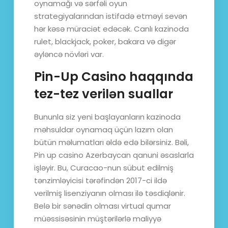
oynamağı və sərfəli oyun
strategiyalarından istifadə etməyi sevən
hər kəsə müraciət edəcək. Canlı kazinoda
rulet, blackjack, poker, bakara və digər
əyləncə növləri var.
Pin-Up Casino haqqında
tez-tez verilən suallar
Bununla siz yeni başlayanların kazinoda
məhsuldar oynamaq üçün lazım olan
bütün məlumatları əldə edə bilərsiniz. Bəli,
Pin up casino Azerbaycan qanuni əsaslarla
işləyir. Bu, Curacao-nun sübut edilmiş
tənzimləyicisi tərəfindən 2017-ci ildə
verilmiş lisenziyanın olması ilə təsdiqlənir.
Belə bir sənədin olması virtual qumar
müəssisəsinin müştərilərlə maliyyə