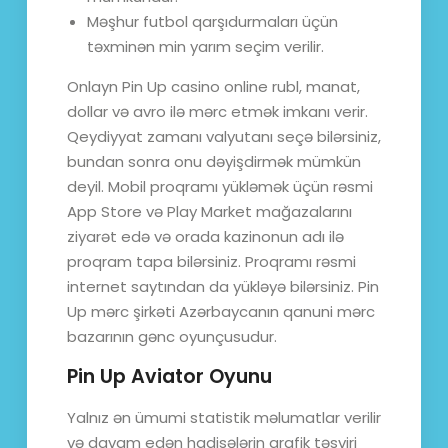
Məşhur futbol qarşıdurmaları üçün
təxminən min yarım seçim verilir.
Onlayn Pin Up casino online rubl, manat,
dollar və avro ilə mərc etmək imkanı verir.
Qeydiyyat zamanı valyutanı seçə bilərsiniz,
bundan sonra onu dəyişdirmək mümkün
deyil. Mobil proqramı yükləmək üçün rəsmi
App Store və Play Market mağazalarını
ziyarət edə və orada kazinonun adı ilə
proqram tapa bilərsiniz. Proqramı rəsmi
internet saytından da yükləyə bilərsiniz. Pin
Up mərc şirkəti Azərbaycanın qanuni mərc
bazarının gənc oyunçusudur.
Pin Up Aviator Oyunu
Yalnız ən ümumi statistik məlumatlar verilir
və davam edən hadisələrin qrafik təsviri