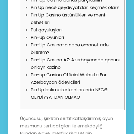
Pin Up necə qeydiyyatdan keçmək olar?
Pin Up Casino üstünlükləri və mənfi
cəhətləri
Pul qoyuluşları:
Pin-up Oyunları
Pin-Up Casino-a necə əmanət edə
bilərəm?
Pin-Up Casino AZ: Azərbaycanda qanuni
onlayn kazino
Pin-up Casino Official Website For
Azərbaycan ödəyiciləri
Pin Up bukmeker kontorunda NECƏ
QEYDİYYATDAN OLMAQ
Üçüncüsü, şirkətin sertifikatlaşdırılmış oyun
məzmunu tərtibatçıları ilə əməkdaşlığı.
Bundan əlavə, məxfilik siyasətinin