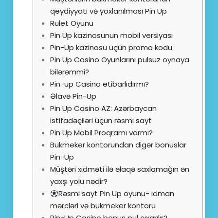
qeydiyyatı və yoxlanılması Pin Up
Rulet Oyunu
Pin Up kazinosunun mobil versiyası
Pin-Up kazinosu üçün promo kodu
Pin Up Casino Oyunlarını pulsuz oynaya
bilərəmmi?
Pin-up Casino etibarlıdırmı?
Əlavə Pin-Up
Pin Up Casino AZ: Azərbaycan
istifadəçiləri üçün rəsmi sayt
Pin Up Mobil Proqramı varmı?
Bukmeker kontorundan digər bonuslar
Pin-Up
Müştəri xidməti ilə əlaqə saxlamağın ən
yaxşı yolu nədir?
Rəsmi sayt Pin Up oyunu- idman
mərcləri və bukmeker kontoru
Pin-Up Casino bonus pul çıxarılır?