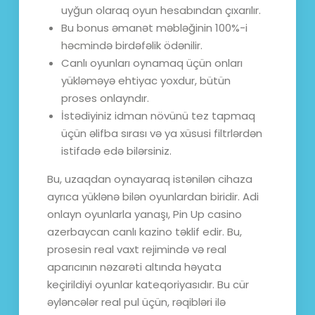
uyğun olaraq oyun hesabından çıxarılır.
Bu bonus əmanət məbləğinin 100%-i
həcmində birdəfəlik ödənilir.
Canlı oyunları oynamaq üçün onları
yükləməyə ehtiyac yoxdur, bütün
proses onlayndır.
İstədiyiniz idman növünü tez tapmaq
üçün əlifba sırası və ya xüsusi filtrlərdən
istifadə edə bilərsiniz.
Bu, uzaqdan oynayaraq istənilən cihaza
ayrıca yüklənə bilən oyunlardan biridir. Adi
onlayn oyunlarla yanaşı, Pin Up casino
azerbaycan canlı kazino təklif edir. Bu,
prosesin real vaxt rejimində və real
aparıcının nəzarəti altında həyata
keçirildiyi oyunlar kateqoriyasıdır. Bu cür
əyləncələr real pul üçün, rəqibləri ilə