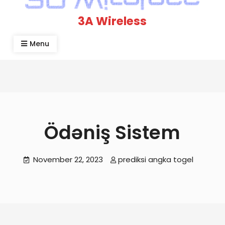
3A Wireless
Menu
Ödəniş Sistem
November 22, 2023
prediksi angka togel