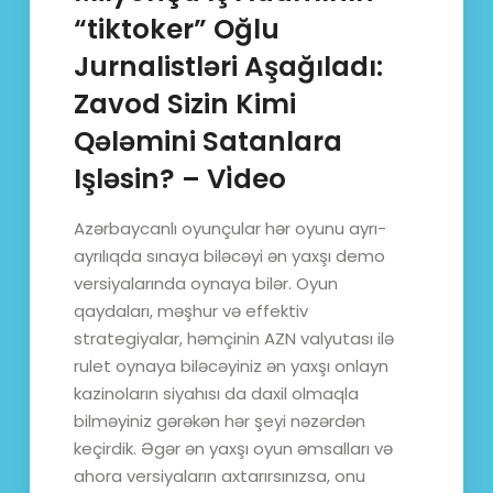
“tiktoker” Oğlu
Jurnalistləri Aşağıladı:
Zavod Sizin Kimi
Qələmini Satanlara
Işləsin? – Vi̇deo
Azərbaycanlı oyunçular hər oyunu ayrı-
ayrılıqda sınaya biləcəyi ən yaxşı demo
versiyalarında oynaya bilər. Oyun
qaydaları, məşhur və effektiv
strategiyalar, həmçinin AZN valyutası ilə
rulet oynaya biləcəyiniz ən yaxşı onlayn
kazinoların siyahısı da daxil olmaqla
bilməyiniz gərəkən hər şeyi nəzərdən
keçirdik. Əgər ən yaxşı oyun əmsalları və
ahora versiyaların axtarırsınızsa, onu