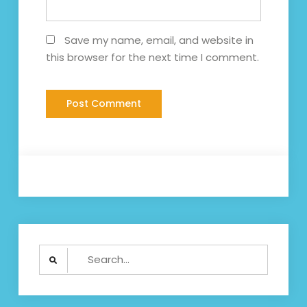
Save my name, email, and website in
this browser for the next time I comment.
Search
for: