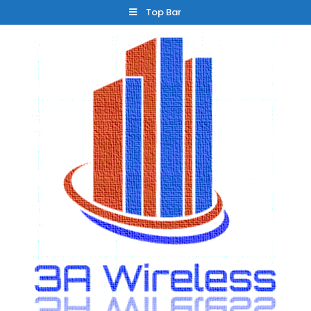
Skip
Top Bar
to
content