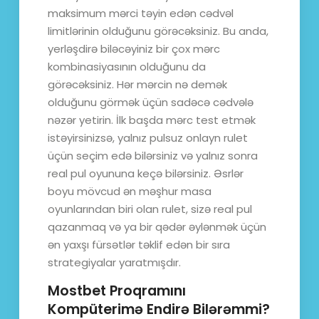
maksimum mərci təyin edən cədvəl
limitlərinin olduğunu görəcəksiniz. Bu anda,
yerləşdirə biləcəyiniz bir çox mərc
kombinasiyasının olduğunu da
görəcəksiniz. Hər mərcin nə demək
olduğunu görmək üçün sadəcə cədvələ
nəzər yetirin. İlk başda mərc test etmək
istəyirsinizsə, yalnız pulsuz onlayn rulet
üçün seçim edə bilərsiniz və yalnız sonra
real pul oyununa keçə bilərsiniz. Əsrlər
boyu mövcud ən məşhur masa
oyunlarından biri olan rulet, sizə real pul
qazanmaq və ya bir qədər əylənmək üçün
ən yaxşı fürsətlər təklif edən bir sıra
strategiyalar yaratmışdır.
Mostbet Proqramını
Kompüterimə Endirə Bilərəmmi?