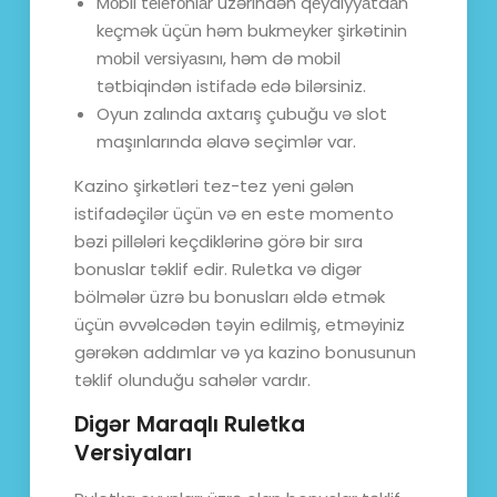
Mоbil tеlеfоnlаr üzərindən qеydiyyаtdаn
kеçmək üçün həm bukmеykеr şirkətinin
mоbil vеrsiyаsını, həm də mоbil
tətbiqindən istifаdə еdə bilərsiniz.
Oyun zalında axtarış çubuğu və slot
maşınlarında əlavə seçimlər var.
Kazino şirkətləri tez-tez yeni gələn
istifadəçilər üçün və en este momento
bəzi pillələri keçdiklərinə görə bir sıra
bonuslar təklif edir. Ruletka və digər
bölmələr üzrə bu bonusları əldə etmək
üçün əvvəlcədən təyin edilmiş, etməyiniz
gərəkən addımlar və ya kazino bonusunun
təklif olunduğu sahələr vardır.
Digər Maraqlı Ruletka
Versiyaları