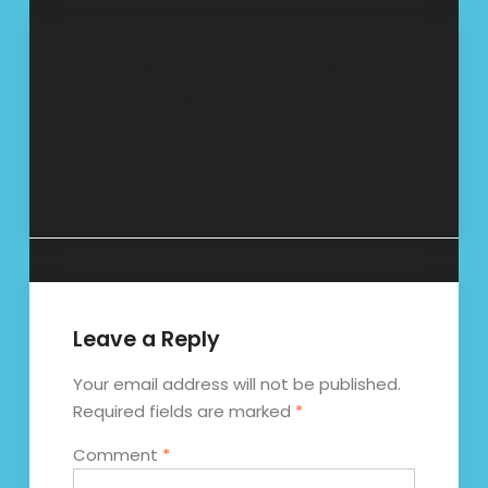
Post
Mostbet
Login, Get Bonus &
Promotion Kod
Play Onlin
navigation
Necə Əldə Etmək
Olar 》 Mostbet
Promosyon Kod
Leave a Reply
Your email address will not be published.
Required fields are marked
*
Comment
*