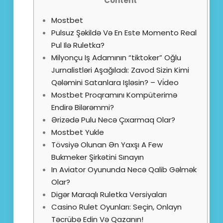
Content
Mostbet
Pulsuz Şəkildə Və En Este Momento Real
Pul Ilə Ruletka?
Milyonçu Iş Adamının “tiktoker” Oğlu
Jurnalistləri Aşağıladı: Zavod Sizin Kimi
Qələmini Satanlara Işləsin? – Vi̇deo
Mostbet Proqramını Kompüterimə
Endirə Bilərəmmi?
Ərizədə Pulu Necə Çıxarmaq Olar?
Mostbet Yukle
Tövsiyə Olunan Ən Yaxşı A Few
Bukmeker Şirkətini Sınayın
In Aviator Oyununda Necə Qalib Gəlmək
Olar?
Digər Maraqlı Ruletka Versiyaları
Casino Rulet Oyunları: Seçin, Onlayn
Təcrübə Edin Və Qazanın!