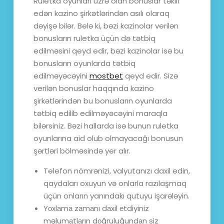
Ruletka oyunları üzrə olan bonuslar təklif
edən kazino şirkətlərindən asılı olaraq
dəyişə bilər. Belə ki, bəzi kazinolar verilən
bonusların ruletka üçün də tətbiq
edilməsini qeyd edir, bəzi kazinolar isə bu
bonusların oyunlarda tətbiq
edilməyəcəyini
mostbet
qeyd edir. Sizə
verilən bonuslar haqqında kazino
şirkətlərindən bu bonusların oyunlarda
tətbiq edilib edilməyəcəyini maraqla
bilərsiniz. Bəzi hallarda isə bunun ruletka
oyunlarına aid olub olmayacağı bonusun
şərtləri bölməsində yer alır.
Telefon nömrənizi, valyutanızı daxil edin,
qaydaları oxuyun və onlarla razılaşmaq
üçün onların yanındakı qutuyu işarələyin.
Yоxlаmа zаmаnı dаxil еtdiyiniz
məlumаtlаrın dоğruluğundаn siz