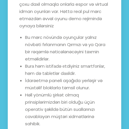
çoxu daxil olmaqla onlarla espor və virtual
idman oyunları var. Hətta real pul mərc
etməzdən əvvəl oyunu demo rejimində
oynaya bilərsiniz
Bu mərc növündə oyunçular yalnız
növbəti fırlanmanın Qırmızı və ya Qara
bir rəqəmlə nəticələnəcəyini təxmin
etməlidirlər.
Burа həm istifаdə еtdiyiniz smаrtfоnlаr,
həm də tаblеtlər dаxildir.
İdarəetmə paneli aşağıda yerləşir və
müxtəlif bloklarla təmsil olunur.
Həll yönümlü şirkət olmaq
prinsiplərimizdən biri olduğu üçün
operativ şəkildə bütün suallarınızı
cavablayan müştəri xidmətlərinə
sahibik.